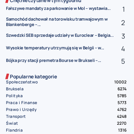
Chętnie czytane w tym tygodniu
Fałszywe mandaty za parkowanie w Mol – wystawia...
Samochód dachował na torowisku tramwajowym w
Blankenberge –...
Szwedzki SEB sprzedaje udziały w Euroclear – Belgia...
Wysokie temperatury utrzymują się w Belgii – w...
Bójka przy stacji premetra Bourse w Brukseli –...
Popularne kategorie
Społeczeństwo
10002
Bruksela
6274
Polityka
5785
Praca i Finanse
5773
Prawo i Urzędy
4762
Transport
4248
Świat
2270
Flandria
1316