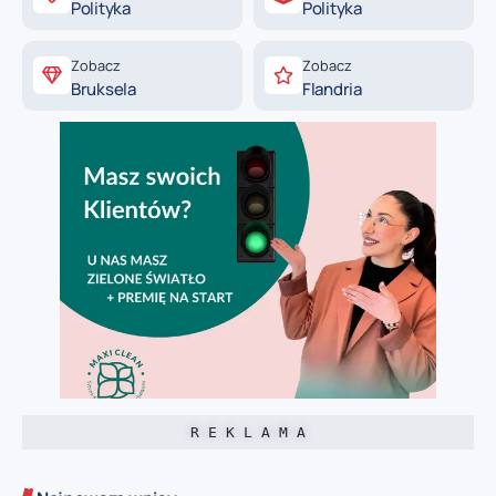
Polityka
Polityka
Zobacz
Zobacz
Bruksela
Flandria
R E K L A M A