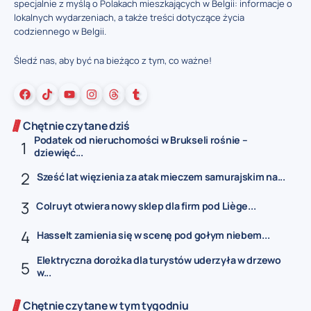
specjalnie z myślą o Polakach mieszkających w Belgii: informacje o
lokalnych wydarzeniach, a także treści dotyczące życia
codziennego w Belgii.
Śledź nas, aby być na bieżąco z tym, co ważne!
Chętnie czytane dziś
Podatek od nieruchomości w Brukseli rośnie –
dziewięć...
Sześć lat więzienia za atak mieczem samurajskim na...
Colruyt otwiera nowy sklep dla firm pod Liège...
Hasselt zamienia się w scenę pod gołym niebem...
Elektryczna dorożka dla turystów uderzyła w drzewo
w...
Chętnie czytane w tym tygodniu