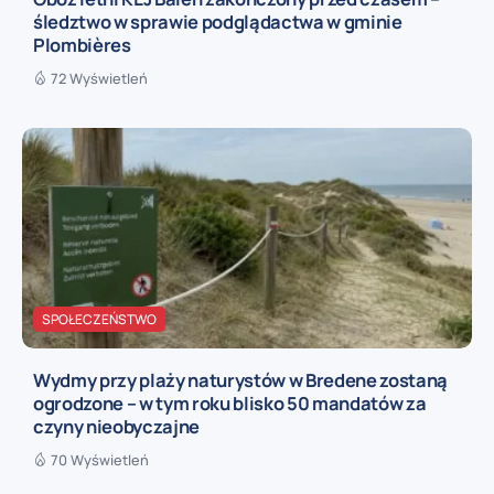
śledztwo w sprawie podglądactwa w gminie
Plombières
72 Wyświetleń
SPOŁECZEŃSTWO
Wydmy przy plaży naturystów w Bredene zostaną
ogrodzone – w tym roku blisko 50 mandatów za
czyny nieobyczajne
70 Wyświetleń