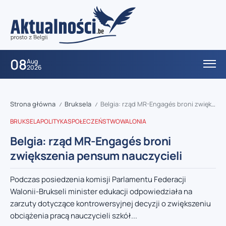
08
Aug
2026
Strona główna
Bruksela
Belgia: rząd MR-Engagés broni zwiększenia pensum nauczycieli
/
/
BRUKSELA
POLITYKA
SPOŁECZEŃSTWO
WALONIA
Belgia: rząd MR-Engagés broni
zwiększenia pensum nauczycieli
Podczas posiedzenia komisji Parlamentu Federacji
Walonii-Brukseli minister edukacji odpowiedziała na
zarzuty dotyczące kontrowersyjnej decyzji o zwiększeniu
obciążenia pracą nauczycieli szkół...