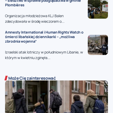
– śledztwo w sprawie podglądactwa w gminie
Plombières
Organizacja młodzieżowa KLJ Balen
zdecydowała w środę wieczorem o...
Amnesty International i Human Rights Watch o
śmierci libańskiej dziennikarki – „możliwa
zbrodnia wojenna”
Izraelski atak lotniczy w południowym Libanie, w
którym w kwietniu zginęła...
Może Cię zainteresować