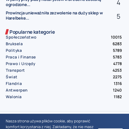
ogrodzone...
Prowincja unieważniła zezwolenie na duży sklep w
Harelbeke...
Popularne kategorie
Społeczeństwo
10015
Bruksela
6283
Polityka
5789
Praca i Finanse
5783
Prawo i Urzędy
4778
Transport
4253
Świat
2275
Flandria
1316
Antwerpen
1240
Walonia
1182
© Aktualnosci.be – All Right Reserved 2016-2026
Nasza strona używa plików cookie, aby poprawić
komfort korzystania z niej. Zakładamy, że nie masz