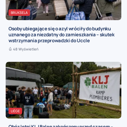
BRUKSELA
Osoby ubiegające się o azyl wróciły do budynku
uznanego za niezdatny do zamieszkania – skutek
wstrzymania przeprowadzki do Uccle
48 Wyświetleń
LIÈGE
Obóz letni KLJ Balen zakończony przed czasem –