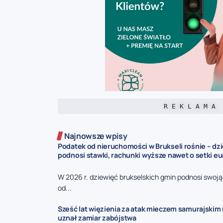
R E K L A M A
Najnowsze wpisy
Podatek od nieruchomości w Brukseli rośnie – dz
podnosi stawki, rachunki wyższe nawet o setki eu
W 2026 r. dziewięć brukselskich gmin podnosi swoj
od...
Sześć lat więzienia za atak mieczem samurajskim n
uznał zamiar zabójstwa