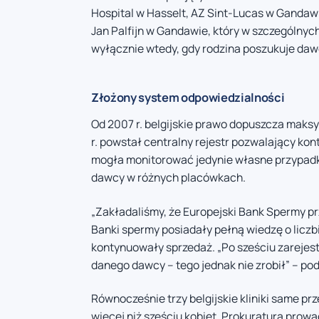
Hospital w Hasselt, AZ Sint-Lucas w Gandawi
Jan Palfijn w Gandawie, który w szczególny
wyłącznie wtedy, gdy rodzina poszukuje da
Złożony system odpowiedzialności
Od 2007 r. belgijskie prawo dopuszcza maks
r. powstał centralny rejestr pozwalający kon
mogła monitorować jedynie własne przypadk
dawcy w różnych placówkach.
„Zakładaliśmy, że Europejski Bank Spermy p
Banki spermy posiadały pełną wiedzę o licz
kontynuowały sprzedaż. „Po sześciu zarejes
danego dawcy – tego jednak nie zrobił” – pod
Równocześnie trzy belgijskie kliniki same pr
więcej niż sześciu kobiet. Prokuratura prow