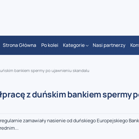
Strona Główna
Po kolei
Kategorie
Nasi partnerzy
Kon
 duńskim bankiem spermy po ujawnieniu skandalu
ółpracę z duńskim bankiem spermy 
e regularnie zamawiały nasienie od duńskiego Europejskiego Ban
rednim...