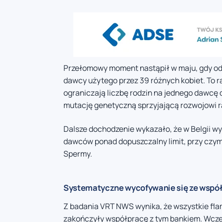
Przełomowy moment nastąpił w maju, gdy odkr
dawcy użytego przez 39 różnych kobiet. To r
ograniczają liczbę rodzin na jednego dawcę 
mutację genetyczną sprzyjającą rozwojowi r
Dalsze dochodzenie wykazało, że w Belgii w
dawców ponad dopuszczalny limit, przy czym
Spermy.
Systematyczne wycofywanie się ze wspó
Z badania VRT NWS wynika, że wszystkie flam
zakończyły współpracę z tym bankiem. Wcześ