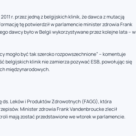
011 r. przez jedną z belgijskich klinik, że dawca z mutacją
nformację tę potwierdził w parlamencie minister zdrowia Frank
ego dawcy było w Belgii wykorzystywane przez kolejne lata – w
wcy mogło być tak szeroko rozpowszechnione” – komentuje
 belgijskich klinik nie zamierza pozywać ESB, powołując się
jach międzynarodowych.
ę ds. Leków i Produktów Zdrowotnych (FAGG), która
zepisów. Minister zdrowia Frank Vandenbroucke zlecił
troli mają zostać przedstawione we wtorek w parlamencie.