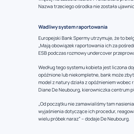
Nazwa trzeciego ośrodka nie została ujawni
Wadliwy system raportowania
Europejski Bank Spermy utrzymuje, że to belg
„Mają obowiązek raportowania ich za pośred
ESB podczas rozmowy undercover przeprowad
Według tego systemu kobieta jest liczona dopi
opóźnione lub niekompletne, bank może zbyt
model z natury działa z opóźnieniem wobec rz
Diane De Neubourg, kierowniczka centrum p
„Od początku nie zamawialiśmy tam nasienia,
wyjaśnienia dotyczące ich procedur, reagowa
wielu próbek naraz” – dodaje De Neubourg.