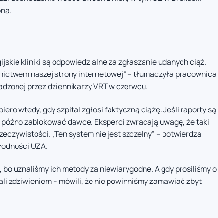
ona.
ijskie kliniki są odpowiedzialne za zgłaszanie udanych ciąż.
nictwem naszej strony internetowej” – tłumaczyła pracownica
zonej przez dziennikarzy VRT w czerwcu.
ero wtedy, gdy szpital zgłosi faktyczną ciążę. Jeśli raporty są
 późno zablokować dawce. Eksperci zwracają uwagę, że taki
eczywistości. „Ten system nie jest szczelny” – potwierdza
łodności UZA.
 bo uznaliśmy ich metody za niewiarygodne. A gdy prosiliśmy o
li zdziwieniem – mówili, że nie powinniśmy zamawiać zbyt