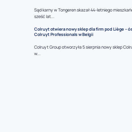
Sąd karny w Tongeren skazał 44-letniego mieszkań
sześć lat...
Colruyt otwiera nowy sklep dla firm pod Liège – 
Colruyt Professionals w Belgii
Colruyt Group otworzyła 5 sierpnia nowy sklep Colr
w...