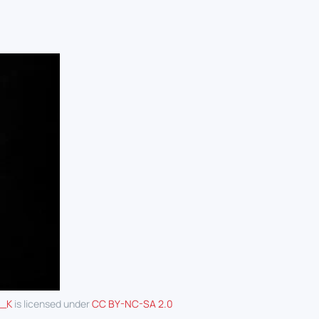
_K
is licensed under
CC BY-NC-SA 2.0