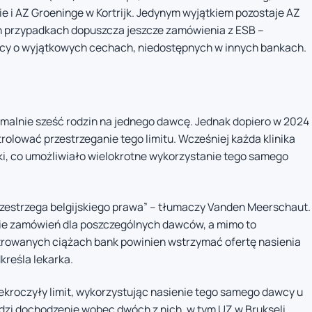
e i AZ Groeninge w Kortrijk. Jedynym wyjątkiem pozostaje AZ
ch przypadkach dopuszcza jeszcze zamówienia z ESB –
wcy o wyjątkowych cechach, niedostępnych w innych bankach.
ymalnie sześć rodzin na jednego dawcę. Jednak dopiero w 2024
trolować przestrzeganie tego limitu. Wcześniej każda klinika
i, co umożliwiało wielokrotne wykorzystanie tego samego
rzestrzega belgijskiego prawa” – tłumaczy Vanden Meerschaut.
bie zamówień dla poszczególnych dawców, a mimo to
trowanych ciążach bank powinien wstrzymać ofertę nasienia
kreśla lekarka.
zekroczyły limit, wykorzystując nasienie tego samego dawcy u
adzi dochodzenie wobec dwóch z nich, w tym UZ w Brukseli.