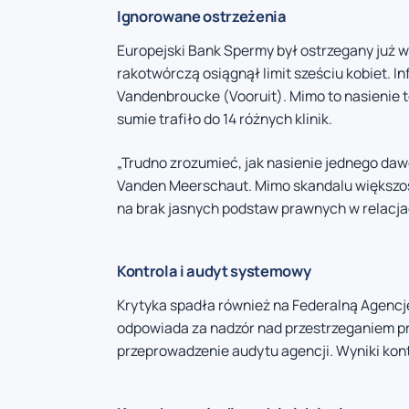
Ignorowane ostrzeżenia
Europejski Bank Spermy był ostrzegany już w 2
rakotwórczą osiągnął limit sześciu kobiet. I
Vandenbroucke (Vooruit). Mimo to nasienie t
sumie trafiło do 14 różnych klinik.
„Trudno zrozumieć, jak nasienie jednego da
Vanden Meerschaut. Mimo skandalu większość
na brak jasnych podstaw prawnych w relac
Kontrola i audyt systemowy
Krytyka spadła również na Federalną Agencj
odpowiada za nadzór nad przestrzeganiem pr
przeprowadzenie audytu agencji. Wyniki kon