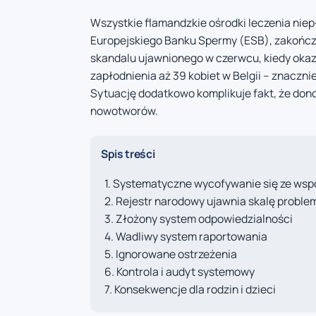
Wszystkie flamandzkie ośrodki leczenia niep
Europejskiego Banku Spermy (ESB), zakończy
skandalu ujawnionego w czerwcu, kiedy okaz
zapłodnienia aż 39 kobiet w Belgii – znaczn
Sytuację dodatkowo komplikuje fakt, że dono
nowotworów.
Spis treści
Systematyczne wycofywanie się ze wsp
Rejestr narodowy ujawnia skalę proble
Złożony system odpowiedzialności
Wadliwy system raportowania
Ignorowane ostrzeżenia
Kontrola i audyt systemowy
Konsekwencje dla rodzin i dzieci