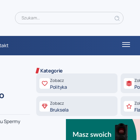
takt
Kategorie
Zobacz
Zo
Polityka
Po
po
Zobacz
Zo
Bruksela
Fl
ku Spermy