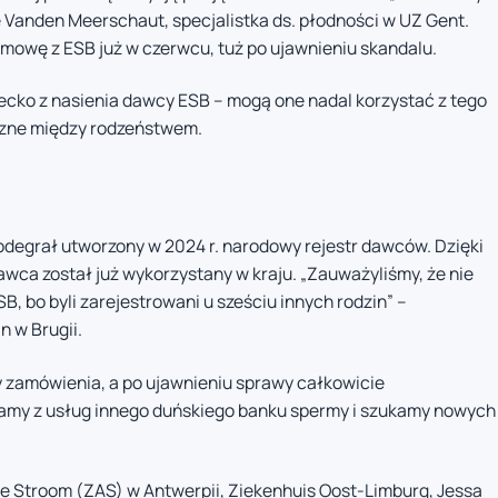
 Vanden Meerschaut, specjalistka ds. płodności w UZ Gent.
mowę z ESB już w czerwcu, tuż po ujawnieniu skandalu.
ziecko z nasienia dawcy ESB – mogą one nadal korzystać z tego
zne między rodzeństwem.
u
odegrał utworzony w 2024 r. narodowy rejestr dawców. Dzięki
dawca został już wykorzystany w kraju. „Zauważyliśmy, że nie
, bo byli zarejestrowani u sześciu innych rodzin” –
n w Brugii.
y zamówienia, a po ujawnieniu sprawy całkowicie
amy z usług innego duńskiego banku spermy i szukamy nowych
de Stroom (ZAS) w Antwerpii, Ziekenhuis Oost-Limburg, Jessa