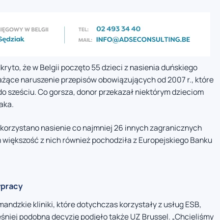
yto, że w Belgii poczęto 55 dzieci z nasienia duńskiego
ażące naruszenie przepisów obowiązujących od 2007 r., które
do sześciu. Co gorsza, donor przekazał niektórym dzieciom
aka.
ykorzystano nasienie co najmniej 26 innych zagranicznych
 większość z nich również pochodziła z Europejskiego Banku
łpracy
andzkie kliniki, które dotychczas korzystały z usług ESB,
niej podobną decyzję podjęło także UZ Brussel. „Chcieliśmy