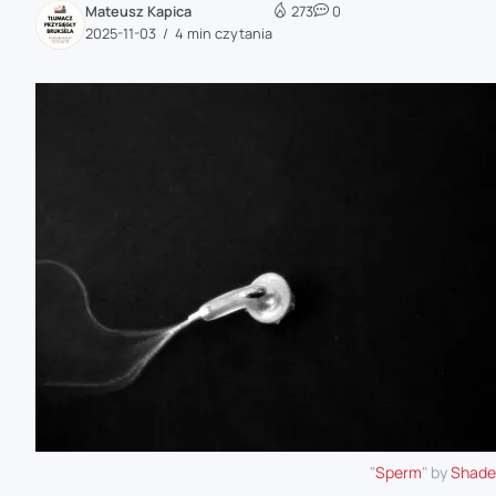
Mateusz Kapica
273
0
zaobserwuj nas
2025-11-03
4 min czytania
zaobserwuj nas
zaobserwuj nas
zaobserwuj nas
"
Sperm
" by
Shade