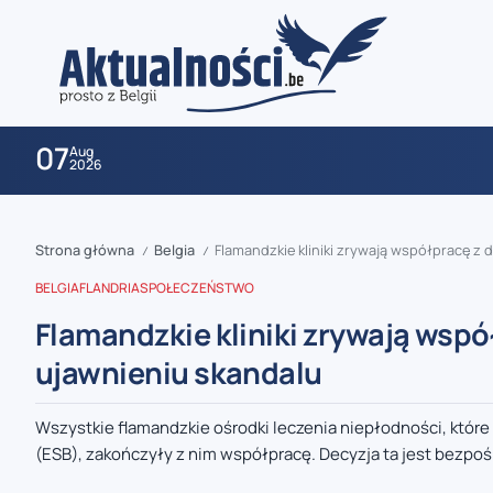
07
Aug
2026
Strona główna
Belgia
Flamandzkie kliniki zrywają współpracę z
/
/
BELGIA
FLANDRIA
SPOŁECZEŃSTWO
Flamandzkie kliniki zrywają wsp
ujawnieniu skandalu
zaobserwuj nas
Wszystkie flamandzkie ośrodki leczenia niepłodności, któr
(ESB), zakończyły z nim współpracę. Decyzja ta jest bezpoś
zaobserwuj nas