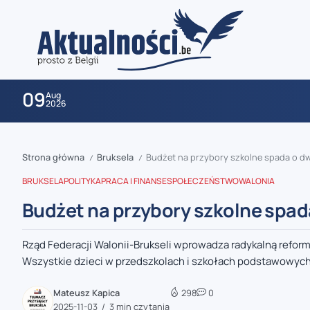
09
Aug
2026
Strona główna
Bruksela
Budżet na przybory szkolne spada o dwi
/
/
BRUKSELA
POLITYKA
PRACA I FINANSE
SPOŁECZEŃSTWO
WALONIA
Budżet na przybory szkolne spada
Rząd Federacji Walonii-Brukseli wprowadza radykalną refor
zaobserwuj nas
Wszystkie dzieci w przedszkolach i szkołach podstawowych
zaobserwuj nas
Mateusz Kapica
298
0
2025-11-03
3 min czytania