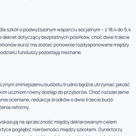
dla szkół o podwyższonym wsparciu socjalnym – z 18,4 do 9,4
e dekret dotyczący bezpłatnych posiłków, choć dwie trzecie
 milionów euro) ma zostać ponownie rozdysponowane między
podziału funduszy pozostają nieznane.
tycznym zmniejszeniu budżetu trudno będzie utrzymać jakość
kim uczniom równy dostęp do przyborów. Choć rozszerzenie
wnie oceniane, redukcja środków o dwie trzecie budzi
żenia reformy.
 wskazują na sprzeczność między deklarowanym celem
aktyce pogłębić nierówności między szkołami. Dyrektorzy