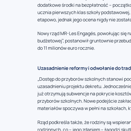
dodatkowe środki na bezpłatność – początko
ucznia pierwszych klas szkoły podstawowej,
etapowo, jednak jego ocena nigdy nie zosta
Nowy rząd MR-Les Engagés, powołując się na 
budżetowej”, postanowił gruntownie przebud
do 11 milionów euro rocznie.
Uzasadnienie reformy i odwołanie do trad
„Dostęp do przyborów szkolnych stanowi po
uzasadnieniu projektu dekretu. Jednocześni
już otrzymują subwencje na pokrycie kosztó
przyborów szkolnych. Nowe podejście zakła
materiałów spoczywa w pełni na szkołach, kt
Rząd podkreśla także, że rodziny są wspiera
rodzinnych, co – jego zdaniem – łagodzi sk