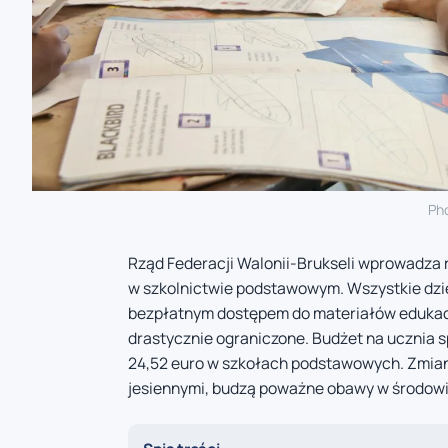
Ph
Rząd Federacji Walonii-Brukseli wprowadza r
w szkolnictwie podstawowym. Wszystkie dzi
bezpłatnym dostępem do materiałów edukacy
drastycznie ograniczone. Budżet na ucznia sp
24,52 euro w szkołach podstawowych. Zmiany
jesiennymi, budzą poważne obawy w środow