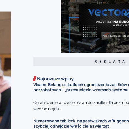
R E K L A M A
Najnowsze wpisy
Vlaams Belang o skutkach ograniczenia zasiłków 
bezrobotnych – „przesunięcie w ramach systemu
Ograniczenie w czasie prawa do zasiłku dla bezrob
według rządu...
Numerowane tabliczki na pastwiskach w Buggenho
szybciej odnajdzie właściciela zwierząt