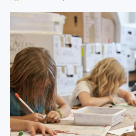
zaobserwuj nas
zaobserwuj nas
zaobserwuj nas
zaobserwuj nas