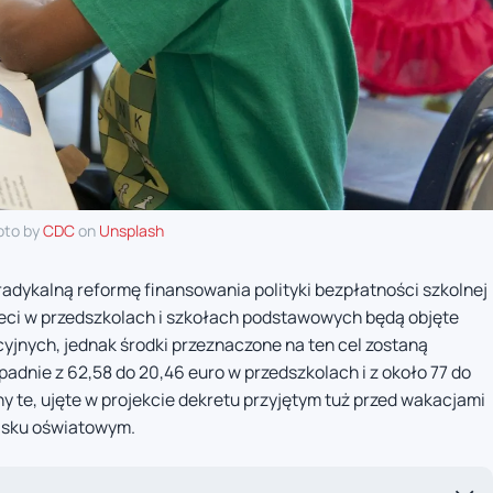
oto by
CDC
on
Unsplash
adykalną reformę finansowania polityki bezpłatności szkolnej
eci w przedszkolach i szkołach podstawowych będą objęte
jnych, jednak środki przeznaczone na ten cel zostaną
adnie z 62,58 do 20,46 euro w przedszkolach i z około 77 do
 te, ujęte w projekcie dekretu przyjętym tuż przed wakacjami
isku oświatowym.