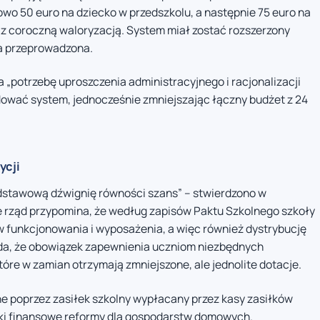
wo 50 euro na dziecko w przedszkolu, a następnie 75 euro na
 z coroczną waloryzacją. System miał zostać rozszerzony
ła przeprowadzona.
„potrzebę uproszczenia administracyjnego i racjonalizacji
ować system, jednocześnie zmniejszając łączny budżet z 24
ycji
dstawową dźwignię równości szans” – stwierdzono w
e rząd przypomina, że według zapisów Paktu Szkolnego szkoły
w funkcjonowania i wyposażenia, a więc również dystrybucję
da, że obowiązek zapewnienia uczniom niezbędnych
óre w zamian otrzymają zmniejszone, ale jednolite dotacje.
ne poprzez zasiłek szkolny wypłacany przez kasy zasiłków
utki finansowe reformy dla gospodarstw domowych.