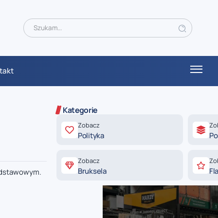
takt
Kategorie
Zobacz
Zo
Polityka
Po
Zobacz
Zo
Bruksela
Fl
podstawowym.