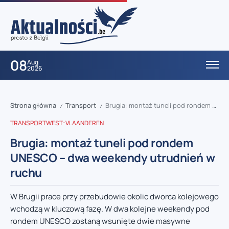
08
Aug
2026
Strona główna
Transport
Brugia: montaż tuneli pod rondem UNESCO – dwa weekendy utrudnień w ruchu
/
/
TRANSPORT
WEST-VLAANDEREN
Brugia: montaż tuneli pod rondem
UNESCO – dwa weekendy utrudnień w
ruchu
W Brugii prace przy przebudowie okolic dworca kolejowego
wchodzą w kluczową fazę. W dwa kolejne weekendy pod
rondem UNESCO zostaną wsunięte dwie masywne