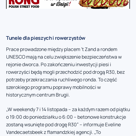
Tunele dla pieszych i rowerzystów
Prace prowadzone między placem ’t Zand a rondem
UNESCO mają na celu zwiększenie bezpieczeństwa w
rejonie dworca. Po zakończeniu inwestycji piesi i
rowerzyści będą mogli przechodzić pod drogą R30, bez
potrzeby przekraczania ruchliwego ronda. To część
szerokiego programu poprawy mobilności w
historycznym centrum Brugii.
„W weekendy 7 i 14 listopada – za każdym razem od piątku
o 19:00 do poniedziałku o 6:00 – betonowe konstrukcje
zostaną wsunięte pod drogę R30” – informuje Eveline
Vandecaetsbeek z flamandzkiej agencji. „To