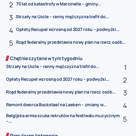
70 lat od katastrofy w Marcinelle – gminy...
Strzały na Uccle – ranny mężczyzna trafił do...
Opłaty Recupel wzrosną od 2027 roku – podwyżki...
Rząd federalny przedstawia nowy plan na rzecz osób...
Chętnie czytane w tym tygodniu
Strzały na Uccle – ranny mężczyzna trafił do...
Opłaty Recupel wzrosną od 2027 roku – podwyżki...
Rząd federalny przedstawia nowy plan na rzecz osób...
Remont dworca Bockstael na Laeken – zmiany w...
Belgijska armia szuka rekrutów na festiwalu muzycznym
–...
Popularne kategorie