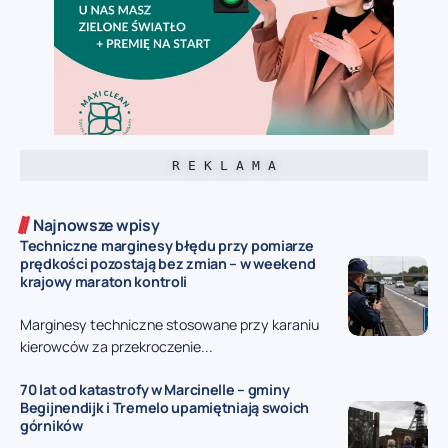
R E K L A M A
Najnowsze wpisy
Techniczne marginesy błędu przy pomiarze
prędkości pozostają bez zmian – w weekend
krajowy maraton kontroli
Marginesy techniczne stosowane przy karaniu
kierowców za przekroczenie...
70 lat od katastrofy w Marcinelle – gminy
Begijnendijk i Tremelo upamiętniają swoich
górników