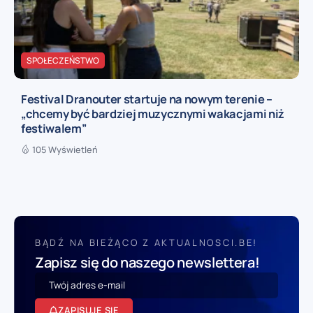
SPOŁECZEŃSTWO
Festival Dranouter startuje na nowym terenie –
„chcemy być bardziej muzycznymi wakacjami niż
festiwalem”
105 Wyświetleń
BĄDŹ NA BIEŻĄCO Z AKTUALNOSCI.BE!
Zapisz się do naszego newslettera!
ZAPISUJĘ SIĘ