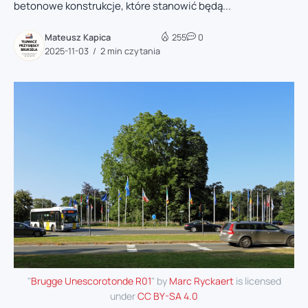
betonowe konstrukcje, które stanowić będą...
Mateusz Kapica
255
0
2025-11-03
2 min czytania
"
Brugge Unescorotonde R01
" by
Marc Ryckaert
is licensed
under
CC BY-SA 4.0