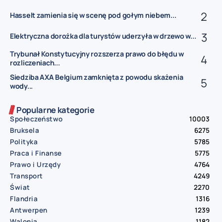
Hasselt zamienia się w scenę pod gołym niebem...
Elektryczna dorożka dla turystów uderzyła w drzewo w...
Trybunał Konstytucyjny rozszerza prawo do błędu w
rozliczeniach...
Siedziba AXA Belgium zamknięta z powodu skażenia
wody...
Popularne kategorie
Społeczeństwo
10003
Bruksela
6275
Polityka
5785
Praca i Finanse
5775
Prawo i Urzędy
4764
Transport
4249
Świat
2270
Flandria
1316
Antwerpen
1239
Walonia
1182