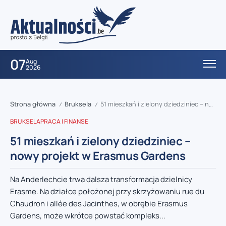
07
Aug
2026
Strona główna
Bruksela
51 mieszkań i zielony dziedziniec – nowy projekt w Erasmus Gardens
/
/
BRUKSELA
PRACA I FINANSE
51 mieszkań i zielony dziedziniec –
nowy projekt w Erasmus Gardens
Na Anderlechcie trwa dalsza transformacja dzielnicy
Erasme. Na działce położonej przy skrzyżowaniu rue du
Chaudron i allée des Jacinthes, w obrębie Erasmus
Gardens, może wkrótce powstać kompleks...