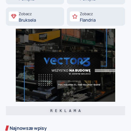
Zobacz
Zobacz
Bruksela
Flandria
R E K L A M A
Najnowsze wpisy