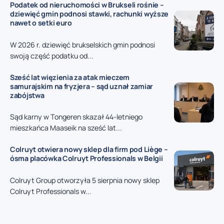
Podatek od nieruchomości w Brukseli rośnie –
dziewięć gmin podnosi stawki, rachunki wyższe
nawet o setki euro
W 2026 r. dziewięć brukselskich gmin podnosi
swoją część podatku od...
Sześć lat więzienia za atak mieczem
samurajskim na fryzjera – sąd uznał zamiar
zabójstwa
Sąd karny w Tongeren skazał 44-letniego
mieszkańca Maaseik na sześć lat...
Colruyt otwiera nowy sklep dla firm pod Liège –
ósma placówka Colruyt Professionals w Belgii
Colruyt Group otworzyła 5 sierpnia nowy sklep
Colruyt Professionals w...