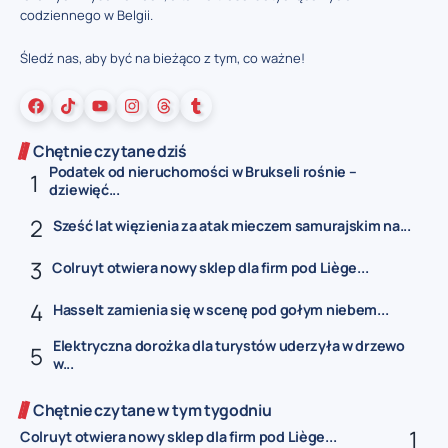
codziennego w Belgii.
Śledź nas, aby być na bieżąco z tym, co ważne!
Chętnie czytane dziś
Podatek od nieruchomości w Brukseli rośnie –
dziewięć...
Sześć lat więzienia za atak mieczem samurajskim na...
Colruyt otwiera nowy sklep dla firm pod Liège...
Hasselt zamienia się w scenę pod gołym niebem...
Elektryczna dorożka dla turystów uderzyła w drzewo
w...
Chętnie czytane w tym tygodniu
Colruyt otwiera nowy sklep dla firm pod Liège...