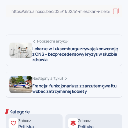
Poprzedni artykuł
Lekarze w Luksemburgu zrywają konwencję
z CNS – bezprecedensowy kryzys w służbie
zdrowia
Następny artykuł
Francja: funkcjonariusz z zarzutem gwałtu
wobec zatrzymanej kobiety
Kategorie
Zobacz
Zobacz
Polityka
Polityka