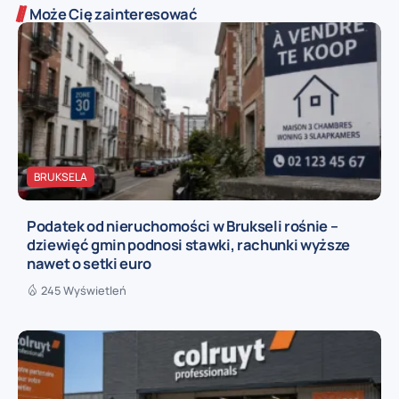
Może Cię zainteresować
BRUKSELA
Podatek od nieruchomości w Brukseli rośnie –
dziewięć gmin podnosi stawki, rachunki wyższe
nawet o setki euro
245 Wyświetleń