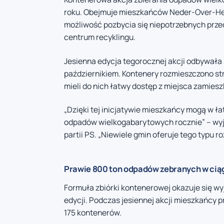
roku. Obejmuje mieszkańców Neder-Over-Hee
możliwość pozbycia się niepotrzebnych prz
centrum recyklingu.
Jesienna edycja tegorocznej akcji odbywała 
październikiem. Kontenery rozmieszczono st
mieli do nich łatwy dostęp z miejsca zamiesz
„Dzięki tej inicjatywie mieszkańcy mogą w ł
odpadów wielkogabarytowych rocznie” – wyj
partii PS. „Niewiele gmin oferuje tego typu
Prawie 800 ton odpadów zebranych w cią
Formuła zbiórki kontenerowej okazuje się w
edycji. Podczas jesiennej akcji mieszkańcy 
175 kontenerów.