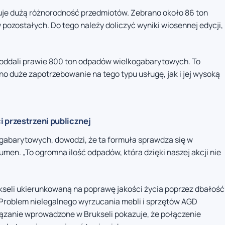
uje dużą różnorodność przedmiotów. Zebrano około 86 ton
 pozostałych. Do tego należy doliczyć wyniki wiosennej edycji,
 oddali prawie 800 ton odpadów wielkogabarytowych. To
no duże zapotrzebowanie na tego typu usługę, jak i jej wysoką
 przestrzeni publicznej
ogabarytowych, dowodzi, że ta formuła sprawdza się w
en. „To ogromna ilość odpadów, która dzięki naszej akcji nie
rukseli ukierunkowaną na poprawę jakości życia poprzez dbałość
j. Problem nielegalnego wyrzucania mebli i sprzętów AGD
wiązanie wprowadzone w Brukseli pokazuje, że połączenie