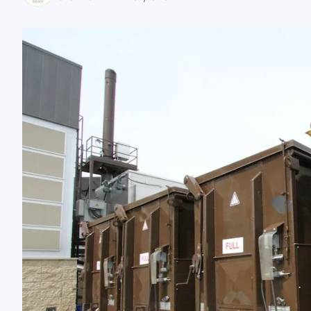
zaobserwuj nas
zaobserwuj nas
zaobserwuj nas
zaobserwuj nas