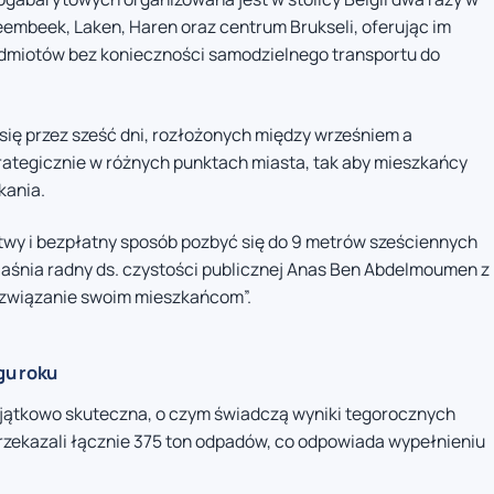
mbeek, Laken, Haren oraz centrum Brukseli, oferując im
edmiotów bez konieczności samodzielnego transportu do
się przez sześć dni, rozłożonych między wrześniem a
rategicznie w różnych punktach miasta, tak aby mieszkańcy
kania.
atwy i bezpłatny sposób pozbyć się do 9 metrów sześciennych
aśnia radny ds. czystości publicznej Anas Ben Abdelmoumen z
 rozwiązanie swoim mieszkańcom”.
gu roku
yjątkowo skuteczna, o czym świadczą wyniki tegorocznych
przekazali łącznie 375 ton odpadów, co odpowiada wypełnieniu