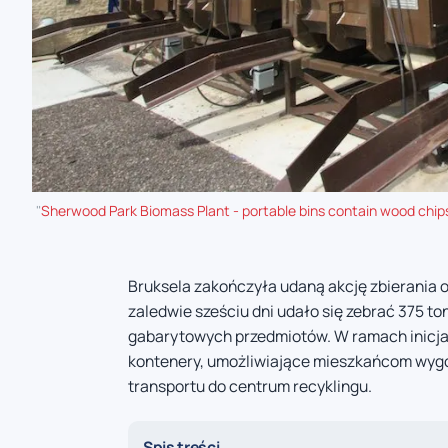
"
Sherwood Park Biomass Plant - portable bins contain wood chips
Bruksela zakończyła udaną akcję zbierania
zaledwie sześciu dni udało się zebrać 375 t
gabarytowych przedmiotów. W ramach inicja
kontenery, umożliwiające mieszkańcom wygo
transportu do centrum recyklingu.
Spis treści