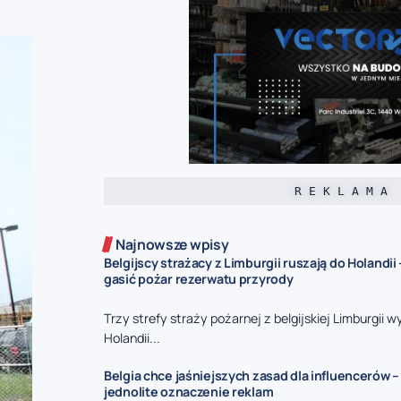
R E K L A M A
Najnowsze wpisy
Belgijscy strażacy z Limburgii ruszają do Holandi
gasić pożar rezerwatu przyrody
Trzy strefy straży pożarnej z belgijskiej Limburgii w
Holandii...
Belgia chce jaśniejszych zasad dla influencerów –
jednolite oznaczenie reklam