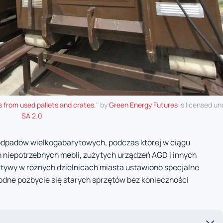
 from used pallets and crates.
" by
Green Energy Futures
is licensed u
SA 2.0
 odpadów wielkogabarytowych, podczas której w ciągu
on niepotrzebnych mebli, zużytych urządzeń AGD i innych
tywy w różnych dzielnicach miasta ustawiono specjalne
dne pozbycie się starych sprzętów bez konieczności