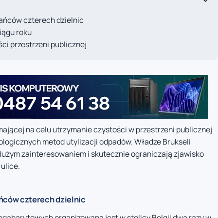
ańców czterech dzielnic
iągu roku
ci przestrzeni publicznej
 mającej na celu utrzymanie czystości w przestrzeni publicznej
logicznych metod utylizacji odpadów. Władze Brukseli
ę dużym zainteresowaniem i skutecznie ograniczają zjawisko
ulice.
ców czterech dzielnic
gabarytowych organizowana jest w stolicy Belgii dwa razy w