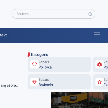
takt
Kategorie
Zobacz
Zo
Polityka
Po
Zobacz
Zo
Bruksela
Fl
 się zebrać