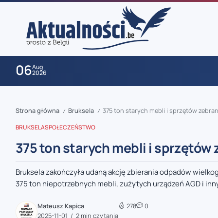
06
Aug
2026
Strona główna
Bruksela
375 ton starych mebli i sprzętów zebran
/
/
BRUKSELA
SPOŁECZEŃSTWO
375 ton starych mebli i sprzętów 
Bruksela zakończyła udaną akcję zbierania odpadów wielkog
zaobserwuj nas
375 ton niepotrzebnych mebli, zużytych urządzeń AGD i inny
zaobserwuj nas
Mateusz Kapica
278
0
2025-11-01
2 min czytania