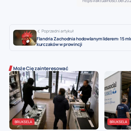
Poprzedni artykuł
Flandria Zachodnia hodowlanym liderem: 15 ml
kurczaków w prowincji
Może Cię zainteresować
BRUKSELA
BRUKSELA