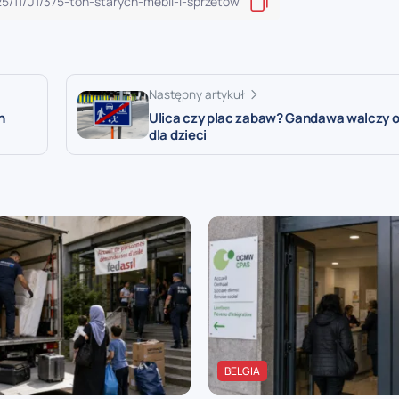
Następny artykuł
n
Ulica czy plac zabaw? Gandawa walczy o
dla dzieci
BELGIA