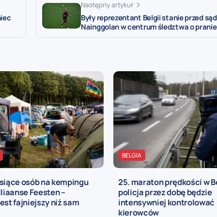
Następny artykuł
niec
Były reprezentant Belgii stanie przed s
Nainggolan w centrum śledztwa o pranie
BELGIA
ysiące osób na kempingu
25. maraton prędkości w Be
lliaanse Feesten –
policja przez dobę będzie
est fajniejszy niż sam
intensywniej kontrolować
kierowców