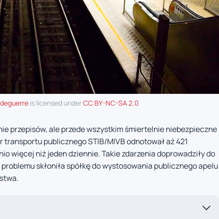
rdeguerre
is licensed under
CC BY-NC-SA 2.0
nie przepisów, ale przede wszystkim śmiertelnie niebezpieczne
r transportu publicznego STIB/MIVB odnotował aż 421
io więcej niż jeden dziennie. Takie zdarzenia doprowadziły do
a problemu skłoniła spółkę do wystosowania publicznego apelu
stwa.