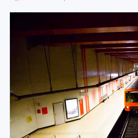
zaobserwuj nas
zaobserwuj nas
zaobserwuj nas
zaobserwuj nas