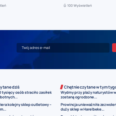
tleń
100 Wyświetleń
ytane dziś
Chętnie czytane w tym tyg
0 tysięcy osób straciło zasiłek
Wydmy przy plaży naturystów 
botnych...
zostaną ogrodzone...
iera kolejny sklep outletowy –
Prowincja unieważniła zezwolen
m...
duży sklep w Harelbeke...