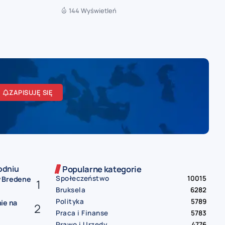
144 Wyświetleń
ZAPISUJĘ SIĘ
odniu
Popularne kategorie
Społeczeństwo
10015
w Bredene
Bruksela
6282
Polityka
5789
ie na
Praca i Finanse
5783
Prawo i Urzędy
4776