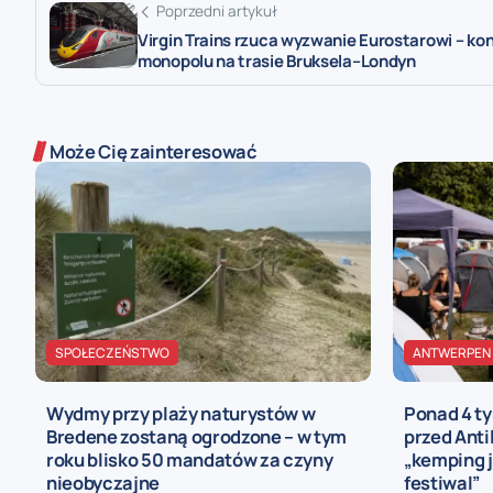
Poprzedni artykuł
Virgin Trains rzuca wyzwanie Eurostarowi – ko
monopolu na trasie Bruksela–Londyn
Może Cię zainteresować
SPOŁECZEŃSTWO
ANTWERPEN
Wydmy przy plaży naturystów w
Ponad 4 t
Bredene zostaną ogrodzone – w tym
przed Anti
roku blisko 50 mandatów za czyny
„kemping j
nieobyczajne
festiwal”