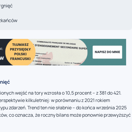
rgnięć
szkańców
gnięć
nych wejść na tory wzrosła o 10,5 procent – z 381 do 421.
erspektywie kilkuletniej: w porównaniu z 2021 rokiem
pu zdarzeń. Trend ten nie słabnie – do końca września 2025
ków, co oznacza, że roczny bilans może ponownie przewyższyć