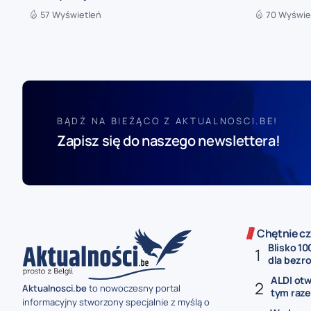
57 Wyświetleń
70 Wyświe
BĄDŹ NA BIEŻĄCO Z AKTUALNOSCI.BE!
Zapisz się do naszego newslettera!
Chętnie cz
Blisko 10
dla bezro
ALDI otw
Aktualnosci.be
to nowoczesny portal
tym raze
informacyjny stworzony specjalnie z myślą o