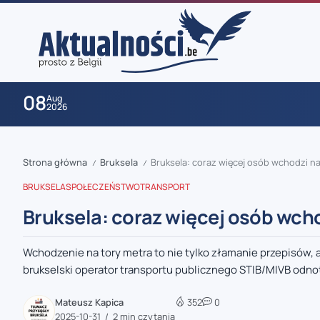
08
Aug
2026
Strona główna
Bruksela
Bruksela: coraz więcej osób wchodzi na
/
/
BRUKSELA
SPOŁECZEŃSTWO
TRANSPORT
Bruksela: coraz więcej osób wcho
Wchodzenie na tory metra to nie tylko złamanie przepisów,
zaobserwuj nas
brukselski operator transportu publicznego STIB/MIVB odnot
zaobserwuj nas
Mateusz Kapica
352
0
2025-10-31
2 min czytania