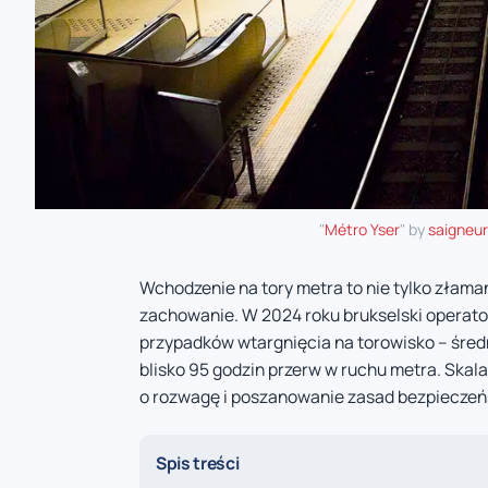
"
Métro Yser
" by
saigneu
Wchodzenie na tory metra to nie tylko złama
zachowanie. W 2024 roku brukselski operato
przypadków wtargnięcia na torowisko – średn
blisko 95 godzin przerw w ruchu metra. Skal
o rozwagę i poszanowanie zasad bezpieczeń
Spis treści