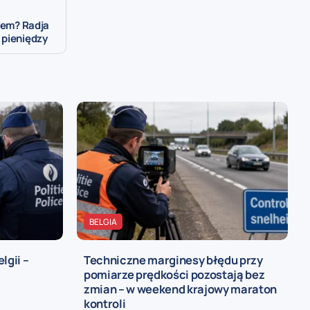
ądem? Radja
 pieniędzy
BELGIA
lgii –
Techniczne marginesy błędu przy
pomiarze prędkości pozostają bez
zmian – w weekend krajowy maraton
kontroli