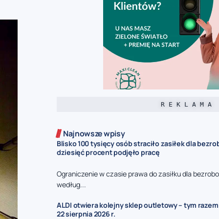
R E K L A M A
Najnowsze wpisy
Blisko 100 tysięcy osób straciło zasiłek dla bezro
dziesięć procent podjęło pracę
Ograniczenie w czasie prawa do zasiłku dla bezrob
według...
ALDI otwiera kolejny sklep outletowy – tym razem
22 sierpnia 2026 r.