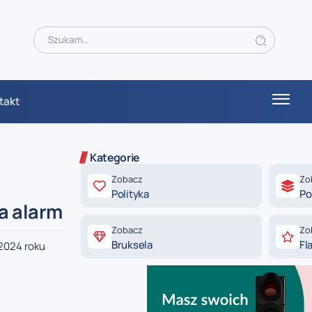
takt
Kategorie
Zobacz
Zo
Polityka
Po
na alarm
Zobacz
Zo
Bruksela
Fl
2024 roku