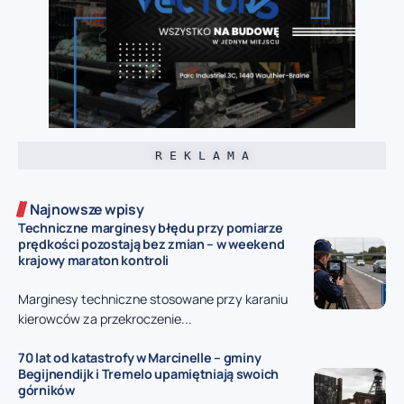
R E K L A M A
Najnowsze wpisy
Techniczne marginesy błędu przy pomiarze
prędkości pozostają bez zmian – w weekend
krajowy maraton kontroli
Marginesy techniczne stosowane przy karaniu
kierowców za przekroczenie...
70 lat od katastrofy w Marcinelle – gminy
Begijnendijk i Tremelo upamiętniają swoich
górników