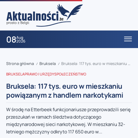
08
Aug
2026
Strona główna
Bruksela
Bruksela: 117 tys. euro w mieszkaniu powiązanym z handlem narkotykami
/
/
BRUKSELA
PRAWO I URZĘDY
SPOŁECZEŃSTWO
Bruksela: 117 tys. euro w mieszkaniu
powiązanym z handlem narkotykami
W środę na Etterbeek funkcjonariusze przeprowadzili serię
przeszukań w ramach śledztwa dotyczącego
międzynarodowej sieci narkotykowej. W mieszkaniu 32-
letniego mężczyzny odkryto 117 650 euro w...