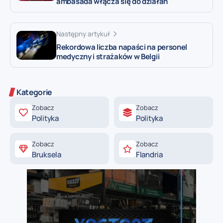
ambasada włącza się do działań
Następny artykuł
Rekordowa liczba napaści na personel
medyczny i strażaków w Belgii
Kategorie
Zobacz
Zobacz
Polityka
Polityka
Zobacz
Zobacz
Bruksela
Flandria