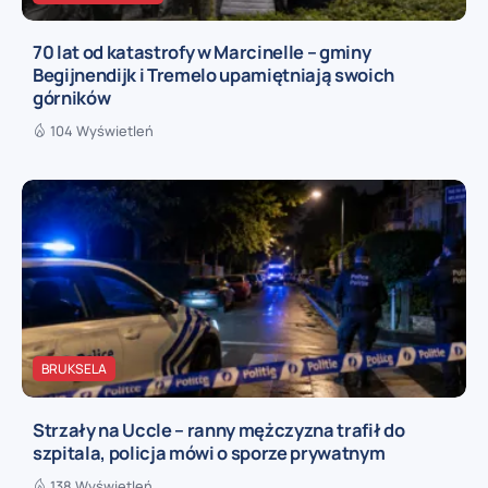
70 lat od katastrofy w Marcinelle – gminy
Begijnendijk i Tremelo upamiętniają swoich
górników
104 Wyświetleń
BRUKSELA
Strzały na Uccle – ranny mężczyzna trafił do
szpitala, policja mówi o sporze prywatnym
138 Wyświetleń