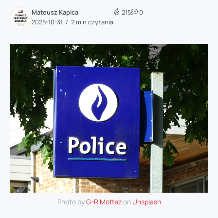
Mateusz Kapica
215
0
2025-10-31
2 min czytania
Photo by
G-R Mottez
on
Unsplash