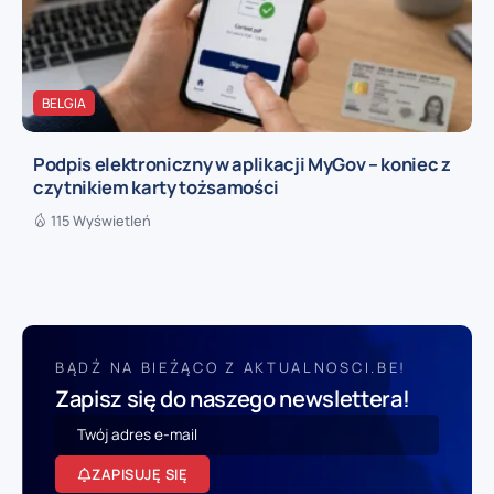
BELGIA
Podpis elektroniczny w aplikacji MyGov – koniec z
czytnikiem karty tożsamości
115 Wyświetleń
BĄDŹ NA BIEŻĄCO Z AKTUALNOSCI.BE!
Zapisz się do naszego newslettera!
ZAPISUJĘ SIĘ