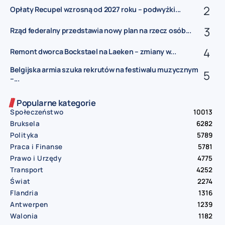
Opłaty Recupel wzrosną od 2027 roku – podwyżki...
Rząd federalny przedstawia nowy plan na rzecz osób...
Remont dworca Bockstael na Laeken – zmiany w...
Belgijska armia szuka rekrutów na festiwalu muzycznym
–...
Popularne kategorie
Społeczeństwo
10013
Bruksela
6282
Polityka
5789
Praca i Finanse
5781
Prawo i Urzędy
4775
Transport
4252
Świat
2274
Flandria
1316
Antwerpen
1239
Walonia
1182