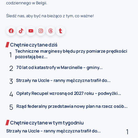
codziennego w Belgii.
Śledź nas, aby być na bieżąco z tym, co ważne!
Chętnie czytane dziś
Techniczne marginesy błędu przy pomiarze prędkości
pozostają bez...
70 lat od katastrofy w Marcinelle – gminy...
Strzały na Uccle – ranny mężczyzna trafił do...
Opłaty Recupel wzrosną od 2027 roku – podwyżki...
Rząd federalny przedstawia nowy plan na rzecz osób...
Chętnie czytane w tym tygodniu
Strzały na Uccle – ranny mężczyzna trafił do...