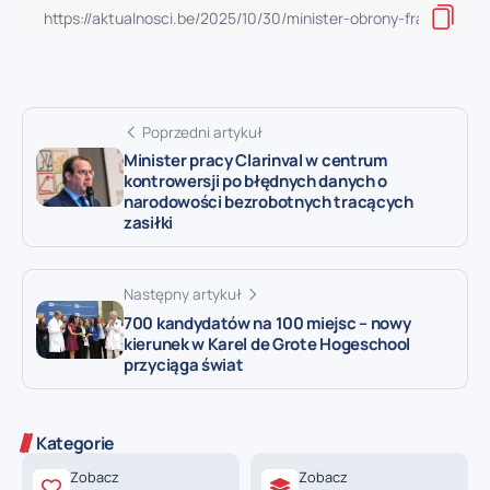
Poprzedni artykuł
Minister pracy Clarinval w centrum
kontrowersji po błędnych danych o
narodowości bezrobotnych tracących
zasiłki
Następny artykuł
700 kandydatów na 100 miejsc – nowy
kierunek w Karel de Grote Hogeschool
przyciąga świat
Kategorie
Zobacz
Zobacz