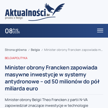
08
Aug
2026
Strona główna
Belgia
Minister obrony Francken zapowiada masywne inwestycje w systemy antydronowe – od 50 milionów do pół miliarda euro
/
/
BELGIA
POLITYKA
Minister obrony Francken zapowiada
masywne inwestycje w systemy
antydronowe – od 50 milionów do pół
miliarda euro
Minister obrony Belgii Theo Francken z partii N-VA
zapowiedział znaczące inwestycje w technologie