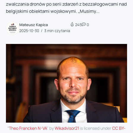
zwalczania dronów po serii zdarzeń z bezzałogowcami nad
belgijskimi obiektami wojskowymi. „Musimy...
Mateusz Kapica
245
0
2025-10-30
3 min czytania
"
Theo Francken N-VA
" by
Wikadvisor21
is licensed under
CC BY-