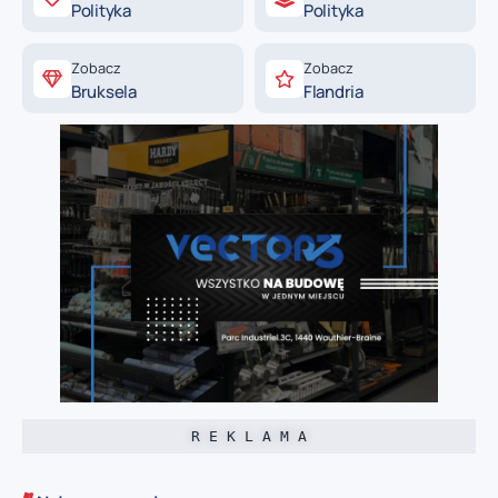
Polityka
Polityka
Zobacz
Zobacz
Bruksela
Flandria
R E K L A M A