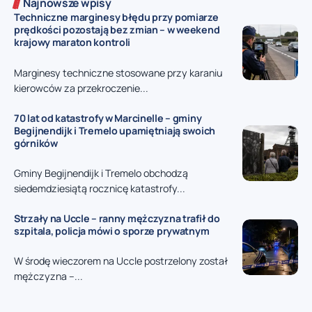
Najnowsze wpisy
Techniczne marginesy błędu przy pomiarze
prędkości pozostają bez zmian – w weekend
krajowy maraton kontroli
Marginesy techniczne stosowane przy karaniu
kierowców za przekroczenie...
70 lat od katastrofy w Marcinelle – gminy
Begijnendijk i Tremelo upamiętniają swoich
górników
Gminy Begijnendijk i Tremelo obchodzą
siedemdziesiątą rocznicę katastrofy...
Strzały na Uccle – ranny mężczyzna trafił do
szpitala, policja mówi o sporze prywatnym
W środę wieczorem na Uccle postrzelony został
mężczyzna –...