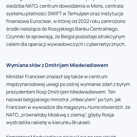
siedziba NATO, centrum dowodzenia w Mons, centrala
systemu płatności SWIFT w Terhulpen oraz instytucja
finansowa Euroclear, w której od 2022 roku zamrożono
środki należące do Rosyjskiego Banku Centralnego.
Czynniki te sprawiają, że Belgia pozostaje atrakcyjnym
celem dla operacji wywiadowczych i cybernetycznych.
Wymiana słów z Dmitrijem Miedwiediewem
Minister Francken znalazł się także w centrum
międzynarodowej uwagi po ostrej wymianie zdań z byłym
prezydentem Rosji Dmitrijem Miedwiediewem. Ten
nazwał belgijskiego ministra „imbecylem” po tym, jak
Francken w wywiadzie dla magazynu
Humo
stwierdził, że
NATO „zrównałoby Moskwę z ziemią”, gdyby Rosja
wystrzeliła rakietę w kierunku Brukseli.
Komentarz Miedwiediewa pojawił się po rosyjskich