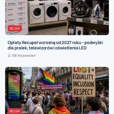
BELGIA
Opłaty Recupel wzrosną od 2027 roku – podwyżki
dla pralek, telewizorów i oświetlenia LED
138 Wyświetleń
BELGIA