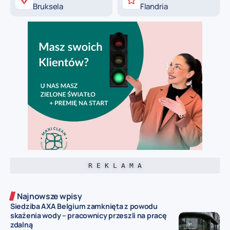
Bruksela
Flandria
R E K L A M A
Najnowsze wpisy
Siedziba AXA Belgium zamknięta z powodu
skażenia wody – pracownicy przeszli na pracę
zdalną