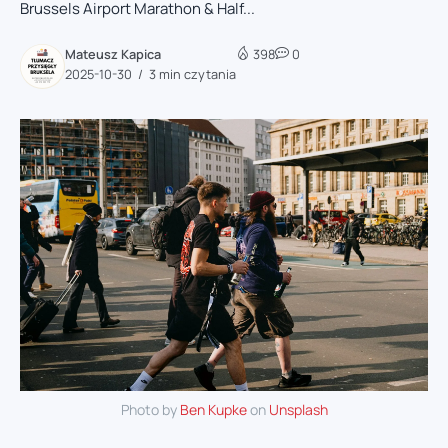
Brussels Airport Marathon & Half...
Mateusz Kapica
398
0
2025-10-30
3 min czytania
Photo by
Ben Kupke
on
Unsplash