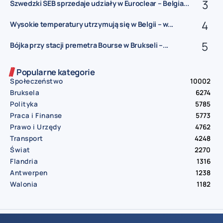
Szwedzki SEB sprzedaje udziały w Euroclear – Belgia...
Wysokie temperatury utrzymują się w Belgii – w...
Bójka przy stacji premetra Bourse w Brukseli –...
Popularne kategorie
Społeczeństwo
10002
Bruksela
6274
Polityka
5785
Praca i Finanse
5773
Prawo i Urzędy
4762
Transport
4248
Świat
2270
Flandria
1316
Antwerpen
1238
Walonia
1182
© Aktualnosci.be – All Right Reserved 2016-2026