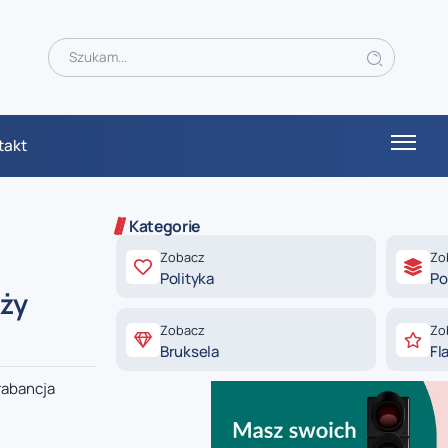
takt
Kategorie
Zobacz
Zo
Polityka
Po
óży
Zobacz
Zo
Bruksela
Fl
rabancja