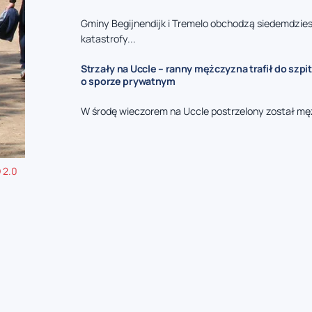
Gminy Begijnendijk i Tremelo obchodzą siedemdzies
katastrofy...
Strzały na Uccle – ranny mężczyzna trafił do szpit
o sporze prywatnym
W środę wieczorem na Uccle postrzelony został mę
 2.0