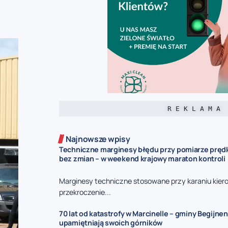
R E K L A M A
Najnowsze wpisy
Techniczne marginesy błędu przy pomiarze prędk
bez zmian – w weekend krajowy maraton kontroli
Marginesy techniczne stosowane przy karaniu kie
przekroczenie...
70 lat od katastrofy w Marcinelle – gminy Begijnen
upamiętniają swoich górników