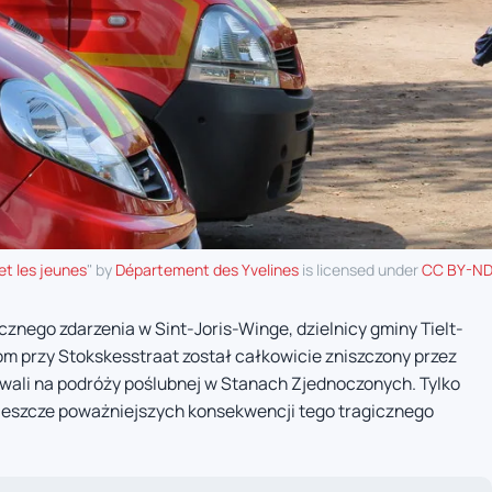
 et les jeunes
" by
Département des Yvelines
is licensed under
CC BY-ND
znego zdarzenia w Sint-Joris-Winge, dzielnicy gminy Tielt-
m przy Stokskesstraat został całkowicie zniszczony przez
ywali na podróży poślubnej w Stanach Zjednoczonych. Tylko
ć jeszcze poważniejszych konsekwencji tego tragicznego