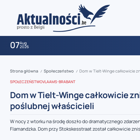
07
Aug
2026
Strona główna
Społeczeństwo
Dom w Tielt-Winge całkowicie z
/
/
SPOŁECZEŃSTWO
VLAAMS-BRABANT
Dom w Tielt-Winge całkowicie zn
poślubnej właścicieli
zaobserwuj nas
W nocy z wtorku na środę doszło do dramatycznego zdarzeni
Flamandzka. Dom przy Stokskesstraat został całkowicie znis
zaobserwuj nas