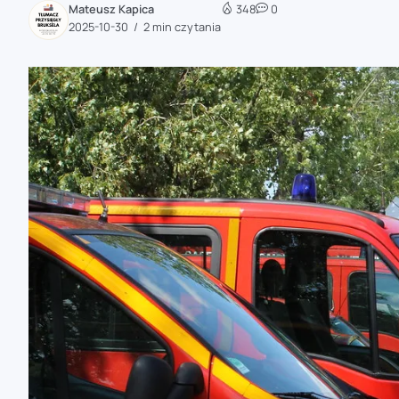
Mateusz Kapica
348
0
zaobserwuj nas
2025-10-30
2 min czytania
zaobserwuj nas
zaobserwuj nas
zaobserwuj nas