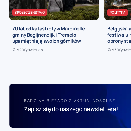
SPOŁECZEŃSTWO
POLITYKA
70 lat od katastrofy w Marcinelle –
Belgijska 
gminy Begijnendijk i Tremelo
festiwalu
upamiętniają swoich górników
obrony sta
92 Wyświetleń
93 Wyświe
BĄDŹ NA BIEŻĄCO Z AKTUALNOSCI.BE!
Zapisz się do naszego newslettera!