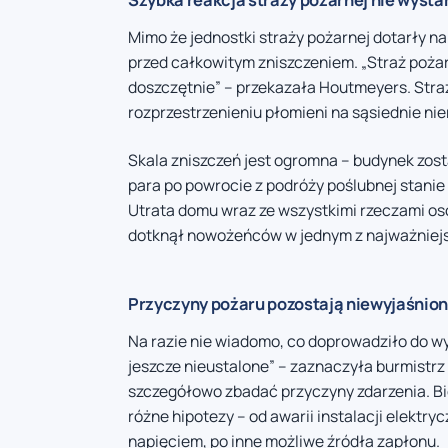
Mimo że jednostki straży pożarnej dotarły na
przed całkowitym zniszczeniem. „Straż pożar
doszczętnie” – przekazała Houtmeyers. Straża
rozprzestrzenieniu płomieni na sąsiednie ni
Skala zniszczeń jest ogromna – budynek zost
para po powrocie z podróży poślubnej stani
Utrata domu wraz ze wszystkimi rzeczami oso
dotknął nowożeńców w jednym z najważniej
Przyczyny pożaru pozostają niewyjaśnio
Na razie nie wiadomo, co doprowadziło do wy
jeszcze nieustalone” – zaznaczyła burmistr
szczegółowo zbadać przyczyny zdarzenia. Bio
różne hipotezy – od awarii instalacji elektr
napięciem, po inne możliwe źródła zapłonu.