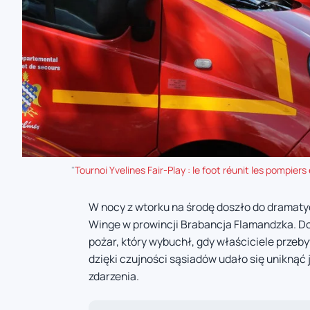
"
Tournoi Yvelines Fair-Play : le foot réunit les pompiers
W nocy z wtorku na środę doszło do dramatyc
Winge w prowincji Brabancja Flamandzka. Do
pożar, który wybuchł, gdy właściciele przeb
dzięki czujności sąsiadów udało się unikną
zdarzenia.