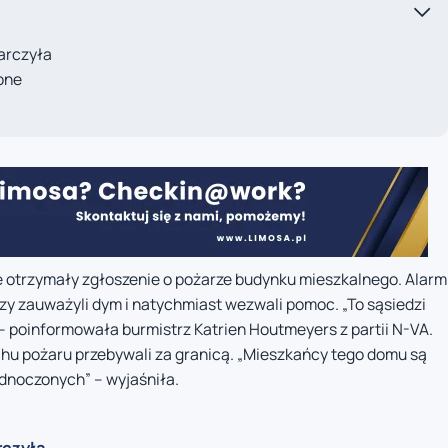
tarczyła
one
 otrzymały zgłoszenie o pożarze budynku mieszkalnego. Alarm
zy zauważyli dym i natychmiast wezwali pomoc. „To sąsiedzi
 – poinformowała burmistrz Katrien Houtmeyers z partii N-VA.
chu pożaru przebywali za granicą. „Mieszkańcy tego domu są
dnoczonych” – wyjaśniła.
rczyła