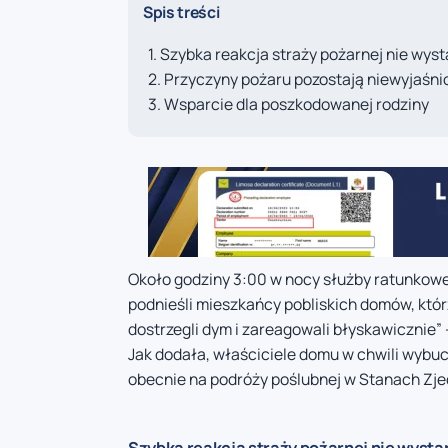
Spis treści
Szybka reakcja straży pożarnej nie wys
Przyczyny pożaru pozostają niewyjaśni
Wsparcie dla poszkodowanej rodziny
Około godziny 3:00 w nocy służby ratunkowe
podnieśli mieszkańcy pobliskich domów, któr
dostrzegli dym i zareagowali błyskawicznie”
Jak dodała, właściciele domu w chwili wybu
obecnie na podróży poślubnej w Stanach Zje
Szybka reakcja straży pożarnej nie wysta