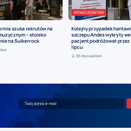
SPOŁECZEŃSTWO
armia szuka rekrutów na
Kolejny przypadek hantaw
 muzycznym – stoisko
szczepu Andes wykryty we 
nie na Suikerrock
pacjent podróżował przez 
lipcu
tleń
95 Wyświetleń