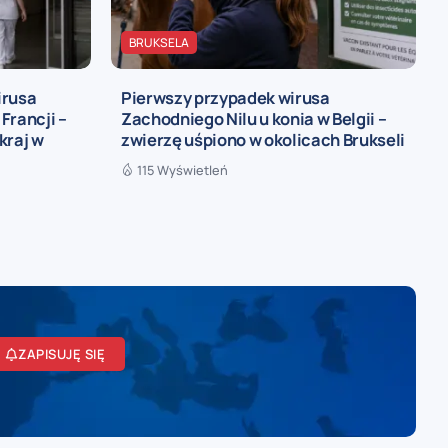
BRUKSELA
irusa
Pierwszy przypadek wirusa
Francji –
Zachodniego Nilu u konia w Belgii –
kraj w
zwierzę uśpiono w okolicach Brukseli
115 Wyświetleń
ZAPISUJĘ SIĘ