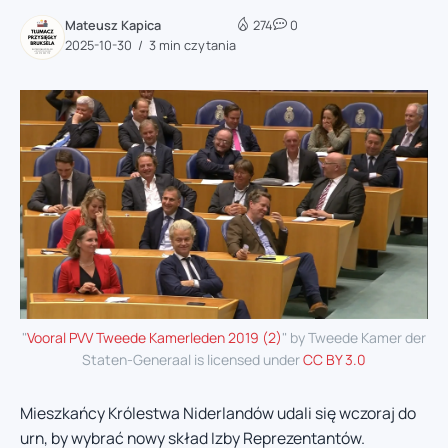
Mateusz Kapica
274
0
2025-10-30
3 min czytania
"
Vooral PVV Tweede Kamerleden 2019 (2)
" by Tweede Kamer der
Staten-Generaal is licensed under
CC BY 3.0
Mieszkańcy Królestwa Niderlandów udali się wczoraj do
urn, by wybrać nowy skład Izby Reprezentantów.