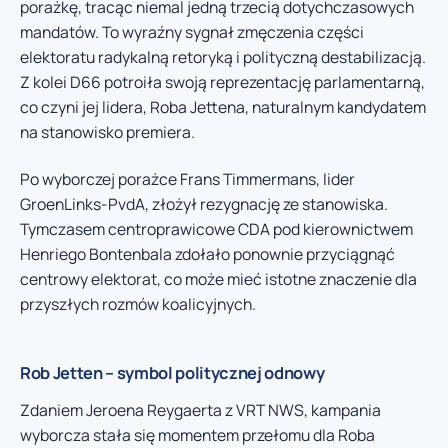
porażkę, tracąc niemal jedną trzecią dotychczasowych
mandatów. To wyraźny sygnał zmęczenia części
elektoratu radykalną retoryką i polityczną destabilizacją.
Z kolei D66 potroiła swoją reprezentację parlamentarną,
co czyni jej lidera, Roba Jettena, naturalnym kandydatem
na stanowisko premiera.
Po wyborczej porażce Frans Timmermans, lider
GroenLinks-PvdA, złożył rezygnację ze stanowiska.
Tymczasem centroprawicowe CDA pod kierownictwem
Henriego Bontenbala zdołało ponownie przyciągnąć
centrowy elektorat, co może mieć istotne znaczenie dla
przyszłych rozmów koalicyjnych.
Rob Jetten – symbol politycznej odnowy
Zdaniem Jeroena Reygaerta z VRT NWS, kampania
wyborcza stała się momentem przełomu dla Roba