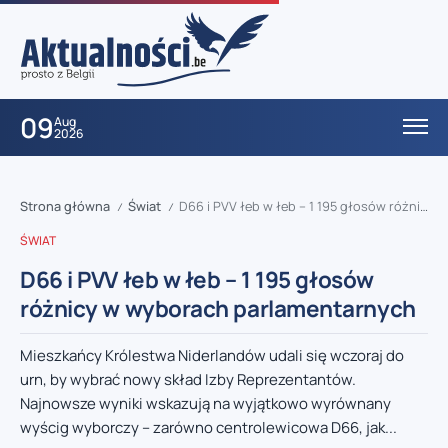
09
Aug
2026
Strona główna
Świat
D66 i PVV łeb w łeb – 1 195 głosów różnicy w wyborach parlamentarnych
/
/
ŚWIAT
D66 i PVV łeb w łeb – 1 195 głosów
różnicy w wyborach parlamentarnych
Mieszkańcy Królestwa Niderlandów udali się wczoraj do
urn, by wybrać nowy skład Izby Reprezentantów.
Najnowsze wyniki wskazują na wyjątkowo wyrównany
wyścig wyborczy – zarówno centrolewicowa D66, jak...