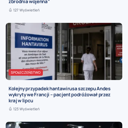
zbrodnia wojenna”
127 Wyświetleń
SPOŁECZEŃSTWO
Kolejny przypadek hantawirusa szczepu Andes
wykryty we Francji – pacjent podróżował przez
kraj w lipcu
123 Wyświetleń