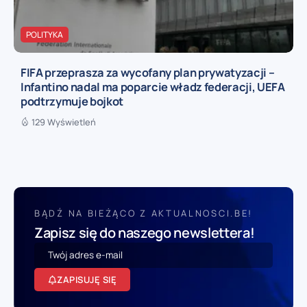
POLITYKA
FIFA przeprasza za wycofany plan prywatyzacji –
Infantino nadal ma poparcie władz federacji, UEFA
podtrzymuje bojkot
129 Wyświetleń
BĄDŹ NA BIEŻĄCO Z AKTUALNOSCI.BE!
Zapisz się do naszego newslettera!
ZAPISUJĘ SIĘ