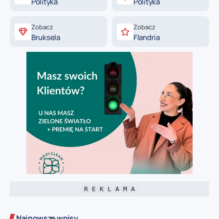
Polityka
Polityka
Zobacz
Zobacz
Bruksela
Flandria
R E K L A M A
Najnowsze wpisy