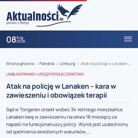
08
Aug
2026
Strona główna
Flandria
Limburg
Atak na policję w Lanaken – kara w zawieszeniu i obowiązek terapii
/
/
/
LIMBURG
PRAWO I URZĘDY
SPOŁECZEŃSTWO
Atak na policję w Lanaken – kara w
zawieszeniu i obowiązek terapii
Sąd w Tongeren orzekł wobec 34-letniego mieszkańca
Lanaken karę w zawieszeniu na okres 18 miesięcy za
napaść na funkcjonariuszy policji. Wyrok jest uzależniony
od spełnienia określonych warunków,...