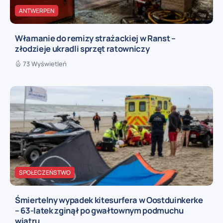
ANTWERPEN
Włamanie do remizy strażackiej w Ranst –
złodzieje ukradli sprzęt ratowniczy
73 Wyświetleń
SPOŁECZEŃSTWO
Śmiertelny wypadek kitesurfera w Oostduinkerke
– 63-latek zginął po gwałtownym podmuchu
wiatru