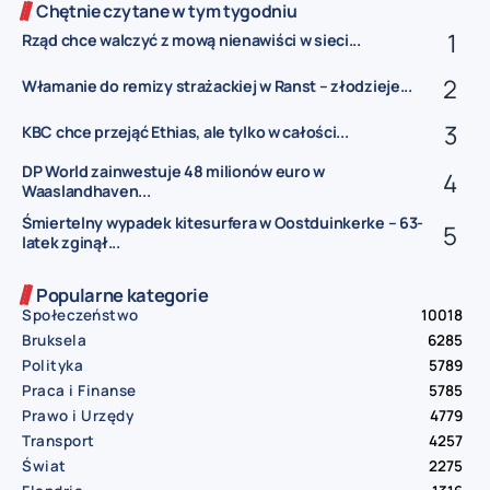
Chętnie czytane w tym tygodniu
Rząd chce walczyć z mową nienawiści w sieci...
Włamanie do remizy strażackiej w Ranst – złodzieje...
KBC chce przejąć Ethias, ale tylko w całości...
DP World zainwestuje 48 milionów euro w
Waaslandhaven...
Śmiertelny wypadek kitesurfera w Oostduinkerke – 63-
latek zginął...
Popularne kategorie
Społeczeństwo
10018
Bruksela
6285
Polityka
5789
Praca i Finanse
5785
Prawo i Urzędy
4779
Transport
4257
Świat
2275