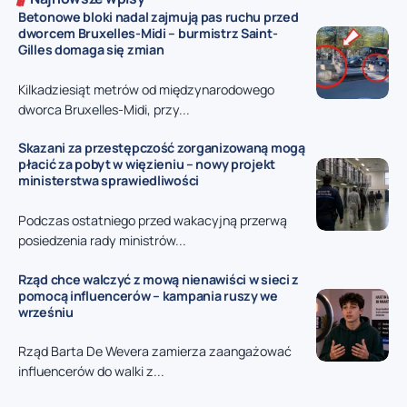
Betonowe bloki nadal zajmują pas ruchu przed
dworcem Bruxelles-Midi – burmistrz Saint-
Gilles domaga się zmian
Kilkadziesiąt metrów od międzynarodowego
dworca Bruxelles-Midi, przy...
Skazani za przestępczość zorganizowaną mogą
płacić za pobyt w więzieniu – nowy projekt
ministerstwa sprawiedliwości
Podczas ostatniego przed wakacyjną przerwą
posiedzenia rady ministrów...
Rząd chce walczyć z mową nienawiści w sieci z
pomocą influencerów – kampania ruszy we
wrześniu
Rząd Barta De Wevera zamierza zaangażować
influencerów do walki z...