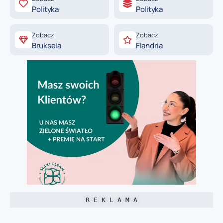
Polityka
Polityka
Zobacz
Zobacz
Bruksela
Flandria
R E K L A M A