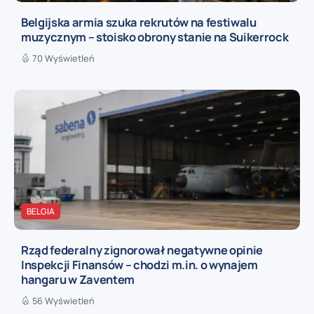
Belgijska armia szuka rekrutów na festiwalu
muzycznym – stoisko obrony stanie na Suikerrock
70 Wyświetleń
BELGIA
Rząd federalny zignorował negatywne opinie
Inspekcji Finansów – chodzi m.in. o wynajem
hangaru w Zaventem
56 Wyświetleń