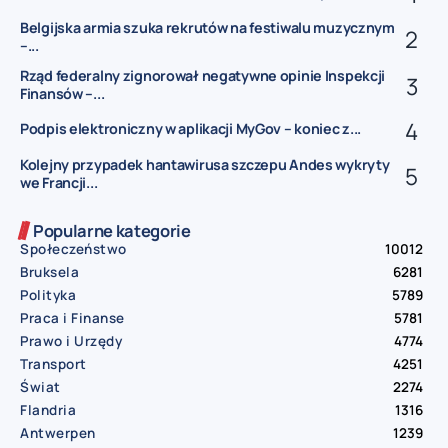
Belgijska armia szuka rekrutów na festiwalu muzycznym
–...
Rząd federalny zignorował negatywne opinie Inspekcji
Finansów –...
Podpis elektroniczny w aplikacji MyGov – koniec z...
Kolejny przypadek hantawirusa szczepu Andes wykryty
we Francji...
Popularne kategorie
Społeczeństwo
10012
Bruksela
6281
Polityka
5789
Praca i Finanse
5781
Prawo i Urzędy
4774
Transport
4251
Świat
2274
Flandria
1316
Antwerpen
1239