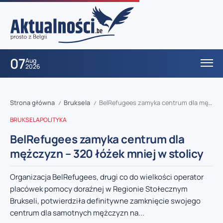
07
Aug
2026
Strona główna
Bruksela
BelRefugees zamyka centrum dla mężczyzn – 320 łóżek mniej w stolicy
/
/
BRUKSELA
POLITYKA
BelRefugees zamyka centrum dla
mężczyzn – 320 łóżek mniej w stolicy
Organizacja BelRefugees, drugi co do wielkości operator
placówek pomocy doraźnej w Regionie Stołecznym
Brukseli, potwierdziła definitywne zamknięcie swojego
centrum dla samotnych mężczyzn na...