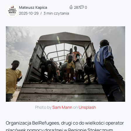
Mateusz Kapica
287
0
2025-10-29
3 min czytania
Photo by
Sam Mann
on
Unsplash
Organizacja BelRefugees, drugi co do wielkości operator
placówek pomocy doraźnej w Regionie Stołecznym