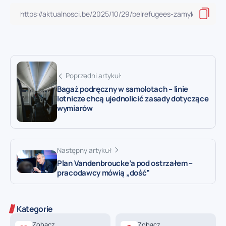
Poprzedni artykuł
Bagaż podręczny w samolotach – linie
lotnicze chcą ujednolicić zasady dotyczące
wymiarów
Następny artykuł
Plan Vandenbroucke’a pod ostrzałem –
pracodawcy mówią „dość”
Kategorie
Zobacz
Zobacz