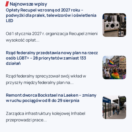
Najnowsze wpisy
Opłaty Recupel wzrosną od 2027 roku –
podwyżki dla pralek, telewizorów i oświetlenia
LED
Od 1 stycznia 2027 r. organizacja Recupel zmieni
wysokość opłat...
Rząd federalny przedstawia nowy plan na rzecz
osób LGBT+ – 28 priorytetów zamiast 133
działań
Rząd federalny sprecyzował swój wkład w
przyszły międzyfederalny plan na...
Remont dworca Bockstael na Laeken – zmiany
w ruchu pociągów od 8 do 29 sierpnia
Zarządca infrastruktury kolejowej Infrabel
przeprowadzi prace...