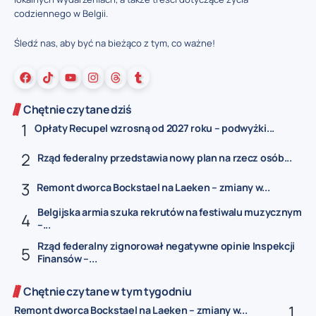
codziennego w Belgii.
Śledź nas, aby być na bieżąco z tym, co ważne!
Chętnie czytane dziś
Opłaty Recupel wzrosną od 2027 roku – podwyżki...
Rząd federalny przedstawia nowy plan na rzecz osób...
Remont dworca Bockstael na Laeken – zmiany w...
Belgijska armia szuka rekrutów na festiwalu muzycznym
–...
Rząd federalny zignorował negatywne opinie Inspekcji
Finansów –...
Chętnie czytane w tym tygodniu
Remont dworca Bockstael na Laeken – zmiany w...