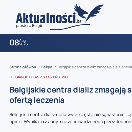
08
Aug
2026
Strona główna
Belgia
Belgijskie centra dializ zmagają się z bra
/
/
BELGIA
POLITYKA
SPOŁECZEŃSTWO
Belgijskie centra dializ zmagają 
ofertą leczenia
zaobserwuj nas
Belgijskie centra dializ nerkowych często nie są w stanie
opieki. Wynika to z audytu przeprowadzonego przez Jednost
zaobserwuj nas