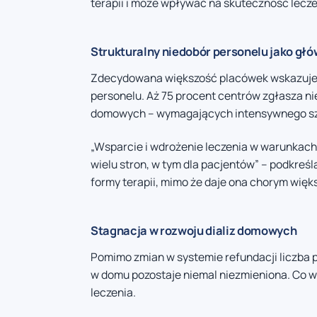
terapii i może wpływać na skuteczność lecze
Strukturalny niedobór personelu jako głó
Zdecydowana większość placówek wskazuje,
personelu. Aż 75 procent centrów zgłasza ni
domowych – wymagających intensywnego szko
„Wsparcie i wdrożenie leczenia w warunkac
wielu stron, w tym dla pacjentów” – podkreśl
formy terapii, mimo że daje ona chorym więks
Stagnacja w rozwoju dializ domowych
Pomimo zmian w systemie refundacji liczba 
w domu pozostaje niemal niezmieniona. Co wi
leczenia.