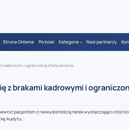
Strona Główna
Po kolei
Kategorie
Nasi partnerzy
Kon
kami kadrowymi i ograniczoną ofertą leczenia
się z brakami kadrowymi i ograniczo
 zapewnić pacjentom z niewydolnością nerek wystarczająco zróżni
kę Audytu...