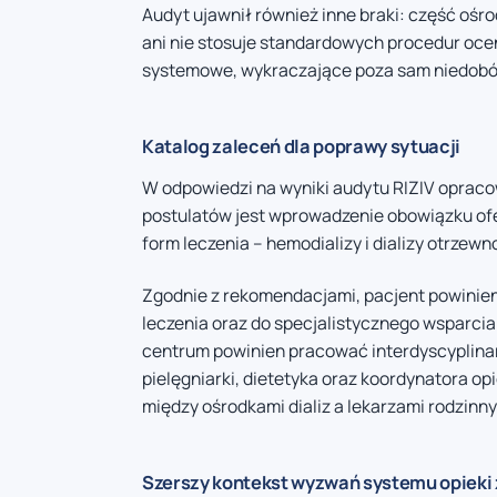
Audyt ujawnił również inne braki: część ośro
ani nie stosuje standardowych procedur ocen
systemowe, wykraczające poza sam niedobó
Katalog zaleceń dla poprawy sytuacji
W odpowiedzi na wyniki audytu RIZIV opraco
postulatów jest wprowadzenie obowiązku ofe
form leczenia – hemodializy i dializy otrzewn
Zgodnie z rekomendacjami, pacjent powinien
leczenia oraz do specjalistycznego wsparcia
centrum powinien pracować interdyscyplinar
pielęgniarki, dietetyka oraz koordynatora o
między ośrodkami dializ a lekarzami rodzinny
Szerszy kontekst wyzwań systemu opieki