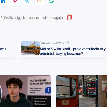
Następny artykuł
żetu
Metro 3 w Brukseli – projekt stulecia czy
administracyjny koszmar?