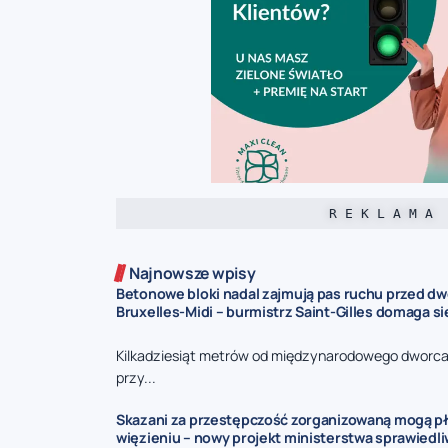
R E K L A M A
Najnowsze wpisy
Betonowe bloki nadal zajmują pas ruchu przed d
Bruxelles-Midi – burmistrz Saint-Gilles domaga s
Kilkadziesiąt metrów od międzynarodowego dworca 
przy...
Skazani za przestępczość zorganizowaną mogą pł
więzieniu – nowy projekt ministerstwa sprawiedl