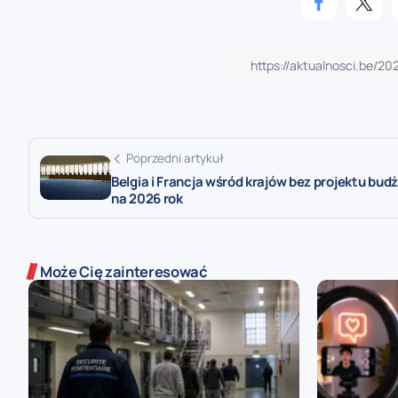
Poprzedni artykuł
Belgia i Francja wśród krajów bez projektu bud
na 2026 rok
Może Cię zainteresować