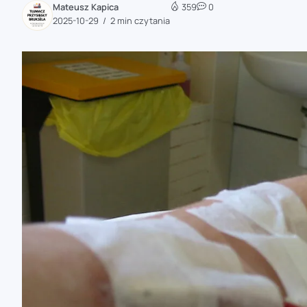
Mateusz Kapica
359
0
zaobserwuj nas
2025-10-29
2 min czytania
zaobserwuj nas
zaobserwuj nas
zaobserwuj nas