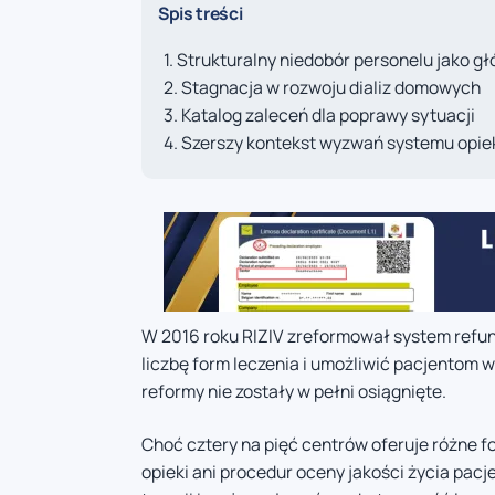
Spis treści
Strukturalny niedobór personelu jako g
Stagnacja w rozwoju dializ domowych
Katalog zaleceń dla poprawy sytuacji
Szerszy kontekst wyzwań systemu opiek
W 2016 roku RIZIV zreformował system refund
liczbę form leczenia i umożliwić pacjentom w
reformy nie zostały w pełni osiągnięte.
Choć cztery na pięć centrów oferuje różne fo
opieki ani procedur oceny jakości życia pac