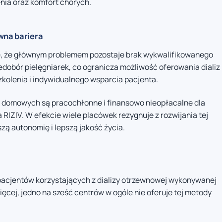
nia oraz komfort chorych.
wna bariera
 że głównym problemem pozostaje brak wykwalifikowanego
edobór pielęgniarek, co ogranicza możliwość oferowania dializ
lenia i indywidualnego wsparcia pacjenta.
h domowych są pracochłonne i finansowo nieopłacalne dla
a RIZIV. W efekcie wiele placówek rezygnuje z rozwijania tej
zą autonomię i lepszą jakość życia.
pacjentów korzystających z dializy otrzewnowej wykonywanej
ęcej, jedno na sześć centrów w ogóle nie oferuje tej metody