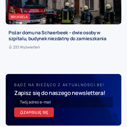
BRUKSELA
Pożar domu na Schaerbeek – dwie osoby w
szpitalu, budynek niezdatny do zamieszkania
233 Wyświetleń
BĄDŹ NA BIEŻĄCO Z AKTUALNOSCI.BE!
Zapisz się do naszego newslettera!
ZAPISUJĘ SIĘ