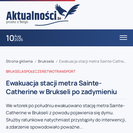
10
Aug
2026
Strona główna
Bruksela
Ewakuacja stacji metra Sainte-Catherine w Brukseli po zadymieniu
/
/
BRUKSELA
SPOŁECZEŃSTWO
TRANSPORT
Ewakuacja stacji metra Sainte-
Catherine w Brukseli po zadymieniu
We wtorek po południu ewakuowano stację metra Sainte-
Catherine w Brukseli z powodu pojawienia się dymu.
Służby ratunkowe natychmiast przystąpiły do interwencji,
a zdarzenie spowodowało poważne...