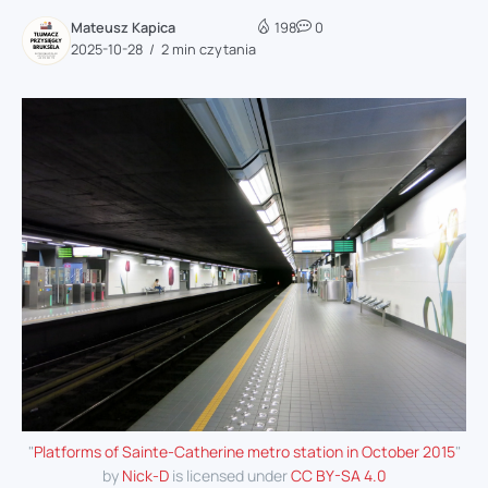
Mateusz Kapica
198
0
2025-10-28
2 min czytania
"
Platforms of Sainte-Catherine metro station in October 2015
"
by
Nick-D
is licensed under
CC BY-SA 4.0