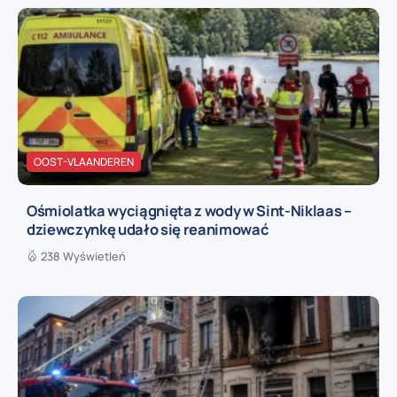
OOST-VLAANDEREN
Ośmiolatka wyciągnięta z wody w Sint-Niklaas –
dziewczynkę udało się reanimować
238 Wyświetleń