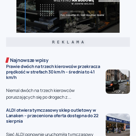
R E K L A M A
Najnowsze wpisy
Prawie dwóch na trzech kierowców przekracza
prędkość w strefach 30 km/h – średnia to 41
km/h
Niemal dwóch na trzech kierowców
poruszających się po drogach z...
ALDI otwiera tymczasowy sklep outletowy w
Lanaken – przeceniona oferta dostępna do 22
sierpnia
Sieć ALDI ponownie uruchomiła tymczasowy