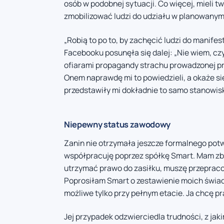
osób w podobnej sytuacji. Co więcej, mieli t
zmobilizować ludzi do udziału w planowanym
„Robią to po to, by zachęcić ludzi do manife
Facebooku posunęła się dalej: „Nie wiem, czy
ofiarami propagandy strachu prowadzonej pr
Onem naprawdę mi to powiedzieli, a okaże si
przedstawiły mi dokładnie to samo stanowisk
Niepewny status zawodowy
Zanin nie otrzymała jeszcze formalnego potw
współpracuję poprzez spółkę Smart. Mam zby
utrzymać prawo do zasiłku, muszę przepraco
Poprosiłam Smart o zestawienie moich świadc
możliwe tylko przy pełnym etacie. Ja chcę pr
Jej przypadek odzwierciedla trudności, z jak