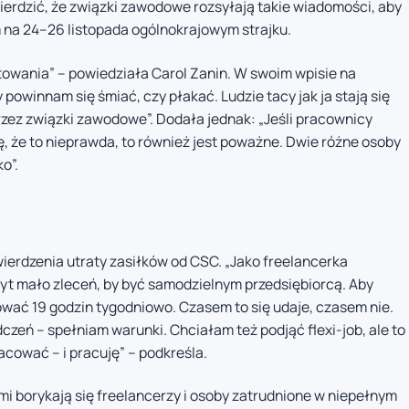
wierdzić, że związki zawodowe rozsyłają takie wiadomości, aby
 na 24–26 listopada ogólnokrajowym strajku.
stowania” – powiedziała Carol Zanin. W swoim wpisie na
 powinnam się śmiać, czy płakać. Ludzie tacy jak ja stają się
zez związki zawodowe”. Dodała jednak: „Jeśli pracownicy
ę, że to nieprawda, to również jest poważne. Dwie różne osoby
o”.
ierdzenia utraty zasiłków od CSC. „Jako freelancerka
t mało zleceń, by być samodzielnym przedsiębiorcą. Aby
wać 19 godzin tygodniowo. Czasem to się udaje, czasem nie.
zeń – spełniam warunki. Chciałam też podjąć flexi-job, ale to
acować – i pracuję” – podkreśla.
imi borykają się freelancerzy i osoby zatrudnione w niepełnym