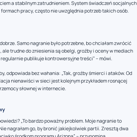
ciem a stabilnym zatrudnieniem. System świadczeń socjalnych
 formach pracy, często nie uwzględnia potrzeb takich osób.
yt dobrze. Samo nagranie było potrzebne, bo chciałam zwrócić
ale trudne do zniesienia są obelgi, groźby i oceny w mediach
regularnie publikuje kontrowersyjne treści” – mówi.
by, odpowiada bez wahania: „Tak, groźby śmierci i ataków. Od
alacja nienawiści w sieci jest kolejnym przykładem rosnącej
 przemocy słownej w internecie.
wy
powiedzi? „To bardzo poważny problem. Moje nagranie to
Nie nagrałam go, by bronić jakiejkolwiek partii. Zresztą dwa
eciwko środkom programu Arizona” – przypomina.