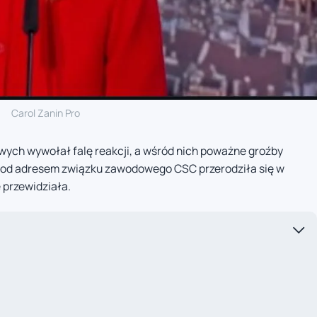
Carol Zanin Pro
ych wywołał falę reakcji, a wśród nich poważne groźby
a pod adresem związku zawodowego CSC przerodziła się w
e przewidziała.