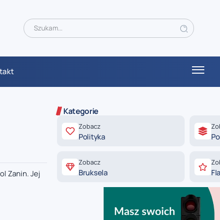
takt
Kategorie
Zobacz
Zo
Polityka
Po
Zobacz
Zo
Bruksela
Fl
l Zanin. Jej