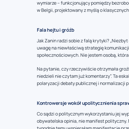
wymiarze – funkcjonujący pomiędzy bezrobo
w Belgii, projektowany z myślą o klasycznych
Fala hejtu i gróźb
Jak Zanin radzi sobie z falą krytyki? „Niezb
uwagę na niewłaściwą strategię komunikacji, 
społecznościowych. Nie jestem osobą, która 
Na pytanie, czy rzeczywiście otrzymała groź
niedzieli nie czytam już komentarzy”. Ta esk
polaryzacji debaty publicznej i normalizacji
Kontrowersje wokół upolitycznienia spra
Co sądzi o politycznym wykorzystaniu jej wy
obywatelska opinia, nie manifest polityczny. 
tygodnie temu wspierałam manifestacje prz