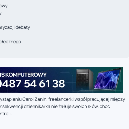
rawy
y
ryzacji debaty
ołecznego
stąpieniu Carol Zanin, freelancerki współpracującej między
nsekwencji dziennikarka nie żałuje swoich słów, choć
troli.