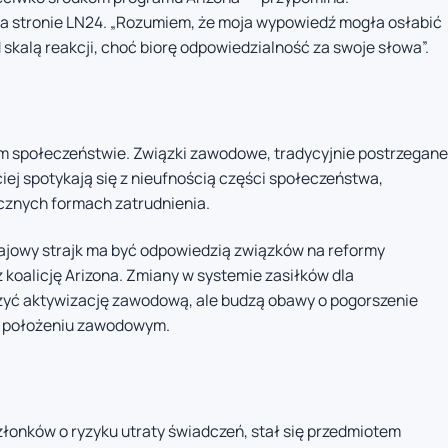
 na stronie LN24. „Rozumiem, że moja wypowiedź mogła osłabić
skalą reakcji, choć biorę odpowiedzialność za swoje słowa”.
im społeczeństwie. Związki zawodowe, tradycyjnie postrzegane
ej spotykają się z nieufnością części społeczeństwa,
cznych formach zatrudnienia.
ajowy strajk ma być odpowiedzią związków na reformy
koalicję Arizona. Zmiany w systemie zasiłków dla
zyć aktywizację zawodową, ale budzą obawy o pogorszenie
m położeniu zawodowym.
łonków o ryzyku utraty świadczeń, stał się przedmiotem