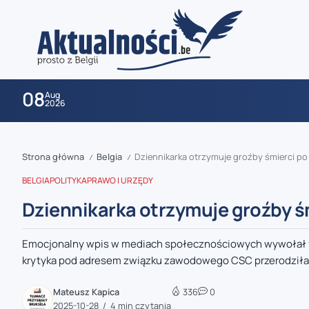
08
Aug
2026
Strona główna
Belgia
Dziennikarka otrzymuje groźby śmierci po
/
/
BELGIA
POLITYKA
PRAWO I URZĘDY
Dziennikarka otrzymuje groźby ś
Emocjonalny wpis w mediach społecznościowych wywołał falę
zaobserwuj nas
krytyka pod adresem związku zawodowego CSC przerodziła s
zaobserwuj nas
Mateusz Kapica
336
0
2025-10-28
4 min czytania