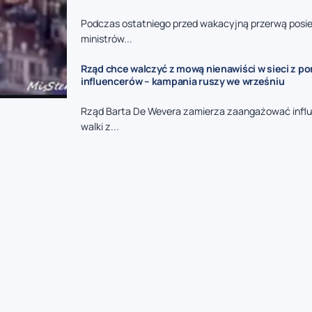
Podczas ostatniego przed wakacyjną przerwą posie
ministrów...
Rząd chce walczyć z mową nienawiści w sieci z p
influencerów – kampania ruszy we wrześniu
Rząd Barta De Wevera zamierza zaangażować infl
walki z...