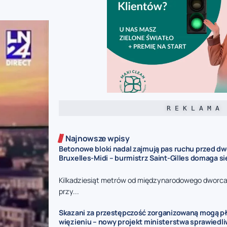
R E K L A M A
Najnowsze wpisy
Betonowe bloki nadal zajmują pas ruchu przed d
Bruxelles-Midi – burmistrz Saint-Gilles domaga s
Kilkadziesiąt metrów od międzynarodowego dworca 
przy...
Skazani za przestępczość zorganizowaną mogą pł
więzieniu – nowy projekt ministerstwa sprawiedl