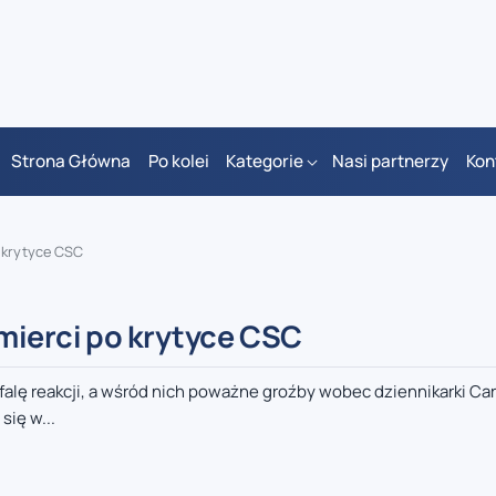
Strona Główna
Po kolei
Kategorie
Nasi partnerzy
Kon
 krytyce CSC
mierci po krytyce CSC
 reakcji, a wśród nich poważne groźby wobec dziennikarki Caro
ię w...