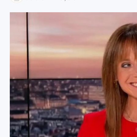
zaobserwuj nas
zaobserwuj nas
zaobserwuj nas
zaobserwuj nas