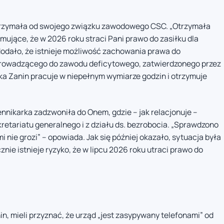
 otrzymała od swojego związku zawodowego CSC. „Otrzymała
mujące, że w 2026 roku straci Pani prawo do zasiłku dla
odało, że istnieje możliwość zachowania prawa do
prowadzącego do zawodu deficytowego, zatwierdzonego przez
ka Zanin pracuje w niepełnym wymiarze godzin i otrzymuje
ennikarka zadzwoniła do Onem, gdzie – jak relacjonuje –
etariatu generalnego i z działu ds. bezrobocia. „Sprawdzono
i nie grozi” – opowiada. Jak się później okazało, sytuacja była
ie istnieje ryzyko, że w lipcu 2026 roku utraci prawo do
, mieli przyznać, że urząd „jest zasypywany telefonami” od