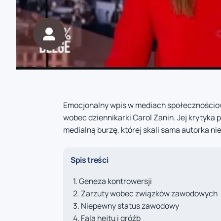
Emocjonalny wpis w mediach społecznościow
wobec dziennikarki Carol Zanin. Jej krytyk
medialną burzę, której skali sama autorka ni
Spis treści
Geneza kontrowersji
Zarzuty wobec związków zawodowych
Niepewny status zawodowy
Fala hejtu i gróźb