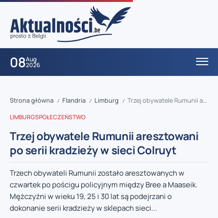
08
Aug
2026
Strona główna
Flandria
Limburg
Trzej obywatele Rumunii aresztowani po serii kradzieży w sieci Colruyt
/
/
/
LIMBURG
SPOŁECZEŃSTWO
Trzej obywatele Rumunii aresztowani
po serii kradzieży w sieci Colruyt
Trzech obywateli Rumunii zostało aresztowanych w
czwartek po pościgu policyjnym między Bree a Maaseik.
Mężczyźni w wieku 19, 25 i 30 lat są podejrzani o
dokonanie serii kradzieży w sklepach sieci...