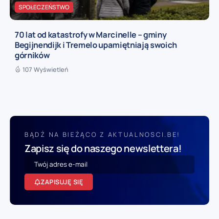
SPOŁECZEŃSTWO
70 lat od katastrofy w Marcinelle – gminy
Begijnendijk i Tremelo upamiętniają swoich
górników
107 Wyświetleń
BĄDŹ NA BIEŻĄCO Z AKTUALNOSCI.BE!
Zapisz się do naszego newslettera!
ZAPISUJĘ SIĘ