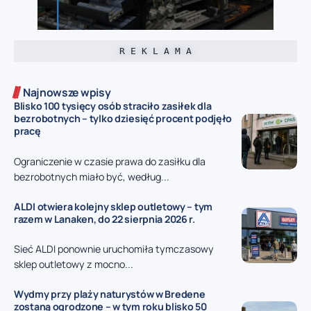
R E K L A M A
Najnowsze wpisy
Blisko 100 tysięcy osób straciło zasiłek dla
bezrobotnych – tylko dziesięć procent podjęło
pracę
Ograniczenie w czasie prawa do zasiłku dla
bezrobotnych miało być, według...
ALDI otwiera kolejny sklep outletowy – tym
razem w Lanaken, do 22 sierpnia 2026 r.
Sieć ALDI ponownie uruchomiła tymczasowy
sklep outletowy z mocno...
Wydmy przy plaży naturystów w Bredene
zostaną ogrodzone – w tym roku blisko 50