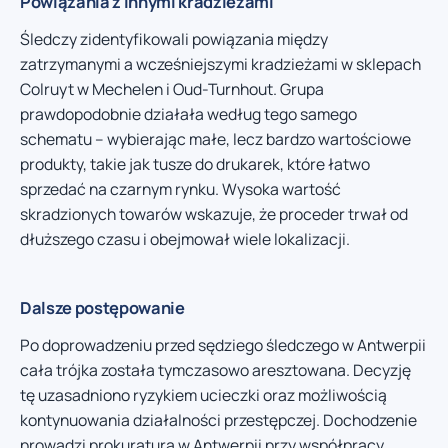
Powiązania z innymi kradzieżami
Śledczy zidentyfikowali powiązania między
zatrzymanymi a wcześniejszymi kradzieżami w sklepach
Colruyt w Mechelen i Oud-Turnhout. Grupa
prawdopodobnie działała według tego samego
schematu – wybierając małe, lecz bardzo wartościowe
produkty, takie jak tusze do drukarek, które łatwo
sprzedać na czarnym rynku. Wysoka wartość
skradzionych towarów wskazuje, że proceder trwał od
dłuższego czasu i obejmował wiele lokalizacji.
Dalsze postępowanie
Po doprowadzeniu przed sędziego śledczego w Antwerpii
cała trójka została tymczasowo aresztowana. Decyzję
tę uzasadniono ryzykiem ucieczki oraz możliwością
kontynuowania działalności przestępczej. Dochodzenie
prowadzi prokuratura w Antwerpii przy współpracy