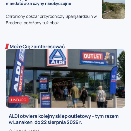
mandatów za czyny nieobyczajne
Chroniony obszar przyrodniczy Spanjaardduin w
Bredene, położony tuż obok...
Może Cię zainteresować
LIMBURG
ALDI otwiera kolejny sklep outletowy – tym razem
w Lanaken, do 22 sierpnia 2026 r.
69 Wyświetleń