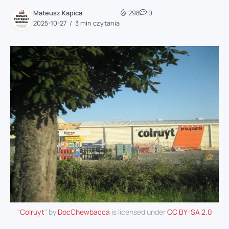
Mateusz Kapica
298
0
2025-10-27
3 min czytania
"
Colruyt
" by
DocChewbacca
is licensed under
CC BY-SA 2.0