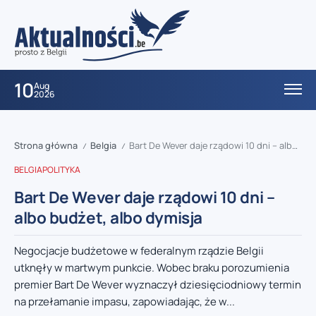
10
Aug
2026
Strona główna
Belgia
Bart De Wever daje rządowi 10 dni – albo budżet, albo dymisja
/
/
BELGIA
POLITYKA
Bart De Wever daje rządowi 10 dni –
albo budżet, albo dymisja
Negocjacje budżetowe w federalnym rządzie Belgii
utknęły w martwym punkcie. Wobec braku porozumienia
premier Bart De Wever wyznaczył dziesięciodniowy termin
na przełamanie impasu, zapowiadając, że w...