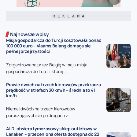
R E K L A M A
Najnowsze wpisy
Misja gospodarcza do Turcji kosztowała ponad
100 000 euro – Vlaams Belang domaga się
pełnej przejrzystości
Zorganizowana przez Belgię w maju misja
gospodarcza do Turcji, której...
Prawie dwóch na trzech kierowców przekracza
prędkość w strefach 30 km/h – średnia to 41
km/h
Niemal dwóch na trzech kierowców
poruszających się po drogach z...
ALDI otwiera tymczasowy sklep outletowy w
Lanaken – przeceniona oferta dostępna do 22