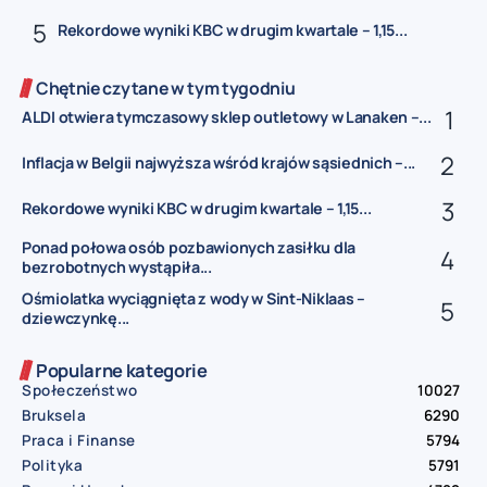
Rekordowe wyniki KBC w drugim kwartale – 1,15...
Chętnie czytane w tym tygodniu
ALDI otwiera tymczasowy sklep outletowy w Lanaken –...
Inflacja w Belgii najwyższa wśród krajów sąsiednich –...
Rekordowe wyniki KBC w drugim kwartale – 1,15...
Ponad połowa osób pozbawionych zasiłku dla
bezrobotnych wystąpiła...
Ośmiolatka wyciągnięta z wody w Sint-Niklaas –
dziewczynkę...
Popularne kategorie
Społeczeństwo
10027
Bruksela
6290
Praca i Finanse
5794
Polityka
5791