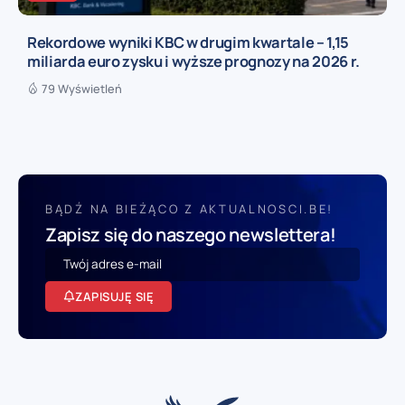
Rekordowe wyniki KBC w drugim kwartale – 1,15
miliarda euro zysku i wyższe prognozy na 2026 r.
79 Wyświetleń
BĄDŹ NA BIEŻĄCO Z AKTUALNOSCI.BE!
Zapisz się do naszego newslettera!
ZAPISUJĘ SIĘ