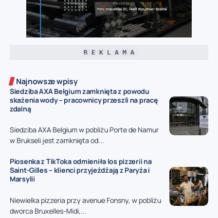
R E K L A M A
Najnowsze wpisy
Siedziba AXA Belgium zamknięta z powodu
skażenia wody – pracownicy przeszli na pracę
zdalną
Siedziba AXA Belgium w pobliżu Porte de Namur
w Brukseli jest zamknięta od...
Piosenka z TikToka odmieniła los pizzerii na
Saint-Gilles – klienci przyjeżdżają z Paryża i
Marsylii
Niewielka pizzeria przy avenue Fonsny, w pobliżu
dworca Bruxelles-Midi,...