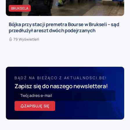
BRUKSELA
Bójka przy stacji premetra Bourse w Brukseli – sąd
przedłużył areszt dwóch podejrzanych
79 Wyświetleń
BĄDŹ NA BIEŻĄCO Z AKTUALNOSCI.BE!
Zapisz się do naszego newslettera!
ZAPISUJĘ SIĘ