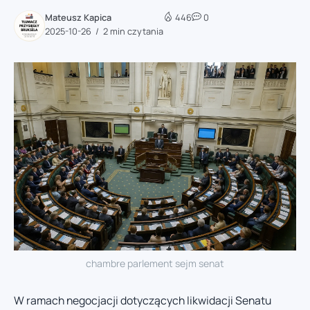
Mateusz Kapica
446
0
2025-10-26
2 min czytania
chambre parlement sejm senat
W ramach negocjacji dotyczących likwidacji Senatu