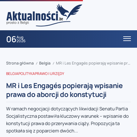
06
Aug
2026
Strona główna
Belgia
MR i Les Engagés popierają wpisanie prawa do aborcji do konstytucji
/
/
BELGIA
POLITYKA
PRAWO I URZĘDY
MR i Les Engagés popierają wpisanie
prawa do aborcji do konstytucji
W ramach negocjacji dotyczących likwidacji Senatu Partia
Socjalistyczna postawiła kluczowy warunek – wpisanie do
konstytucji prawa do przerywania ciąży. Propozycja ta
spotkała się z poparciem dwóch...