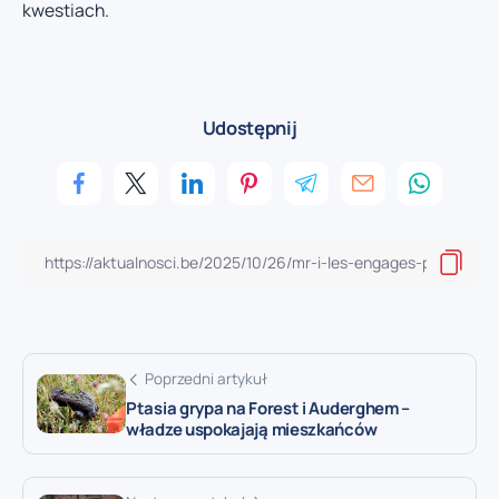
kwestiach.
Udostępnij
Poprzedni artykuł
Ptasia grypa na Forest i Auderghem –
władze uspokajają mieszkańców