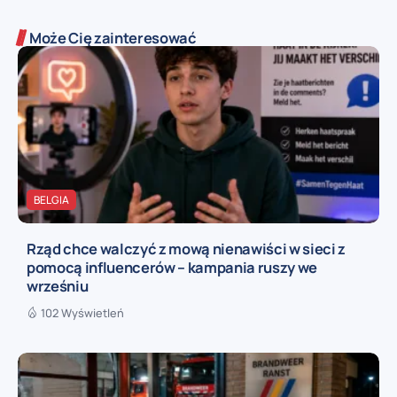
Może Cię zainteresować
BELGIA
Rząd chce walczyć z mową nienawiści w sieci z
pomocą influencerów – kampania ruszy we
wrześniu
102 Wyświetleń