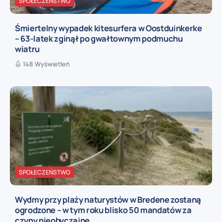
SPOŁECZEŃSTWO
Śmiertelny wypadek kitesurfera w Oostduinkerke
– 63-latek zginął po gwałtownym podmuchu
wiatru
148 Wyświetleń
SPOŁECZEŃSTWO
Wydmy przy plaży naturystów w Bredene zostaną
ogrodzone – w tym roku blisko 50 mandatów za
czyny nieobyczajne