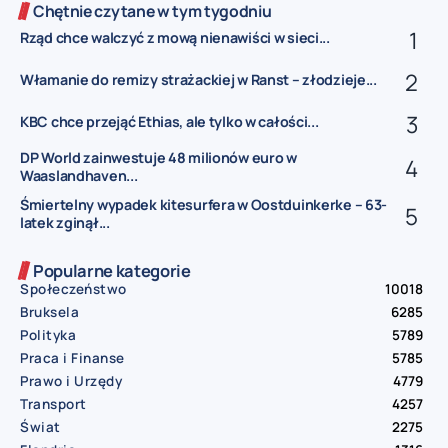
Chętnie czytane w tym tygodniu
Rząd chce walczyć z mową nienawiści w sieci...
Włamanie do remizy strażackiej w Ranst – złodzieje...
KBC chce przejąć Ethias, ale tylko w całości...
DP World zainwestuje 48 milionów euro w
Waaslandhaven...
Śmiertelny wypadek kitesurfera w Oostduinkerke – 63-
latek zginął...
Popularne kategorie
Społeczeństwo
10018
Bruksela
6285
Polityka
5789
Praca i Finanse
5785
Prawo i Urzędy
4779
Transport
4257
Świat
2275