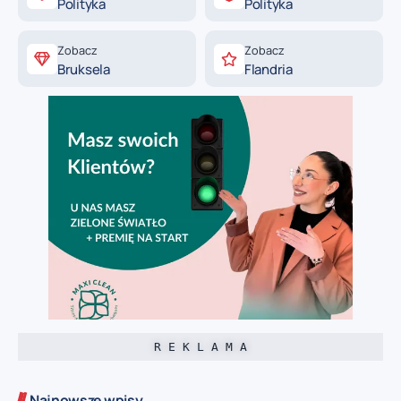
Polityka
Polityka
Zobacz
Zobacz
Bruksela
Flandria
R E K L A M A
Najnowsze wpisy