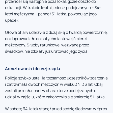
przeniósł się następnie poza lokal, gdzie doszło do
eskalacji. W trakcie kłótni jeden z podejrzanych – 34-
letni mężczyzna – pchnął 51-latka, powodując jego
upadek.
Głowa ofiary uderzyła z dużą siłą o twardą powierzchnię,
co doprowadziło do natychmiastowej śmierci
mężczyzny. Służby ratunkowe, wezwane przez
świadków, nie zdołały już uratować jego życia.
Aresztowania i decyzje sądu
Policja szybko ustaliła tożsamość uczestników zdarzenia
i zatrzymała dwóch mężczyzn w wieku 34 i 36 lat. Obaj
zostali przesłuchani w charakterze podejrzanych o
udział w zajściu, które zakończyło się śmiercią 51-latka.
W sobotę 34-latek stanął przed sędzią śledczym w Ypres.