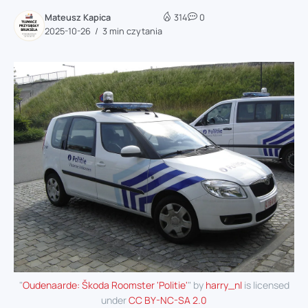
Mateusz Kapica
314
0
2025-10-26
3 min czytania
"
Oudenaarde: Škoda Roomster 'Politie'
" by
harry_nl
is licensed
under
CC BY-NC-SA 2.0