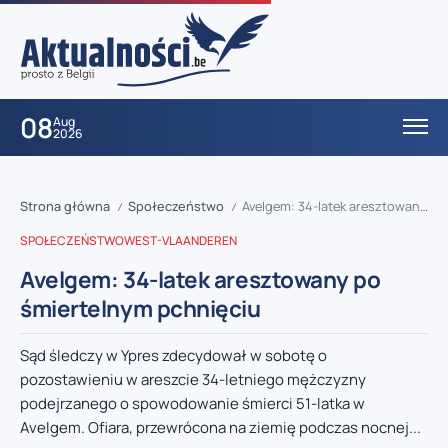
08
Aug
2026
Strona główna
Społeczeństwo
Avelgem: 34-latek aresztowany po śmiertelnym pchnięciu
/
/
SPOŁECZEŃSTWO
WEST-VLAANDEREN
Avelgem: 34-latek aresztowany po
śmiertelnym pchnięciu
Sąd śledczy w Ypres zdecydował w sobotę o
pozostawieniu w areszcie 34-letniego mężczyzny
podejrzanego o spowodowanie śmierci 51-latka w
Avelgem. Ofiara, przewrócona na ziemię podczas nocnej...