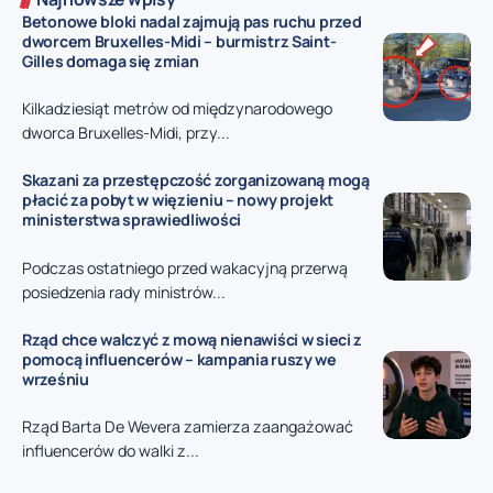
Betonowe bloki nadal zajmują pas ruchu przed
dworcem Bruxelles-Midi – burmistrz Saint-
Gilles domaga się zmian
Kilkadziesiąt metrów od międzynarodowego
dworca Bruxelles-Midi, przy...
Skazani za przestępczość zorganizowaną mogą
płacić za pobyt w więzieniu – nowy projekt
ministerstwa sprawiedliwości
Podczas ostatniego przed wakacyjną przerwą
posiedzenia rady ministrów...
Rząd chce walczyć z mową nienawiści w sieci z
pomocą influencerów – kampania ruszy we
wrześniu
Rząd Barta De Wevera zamierza zaangażować
influencerów do walki z...