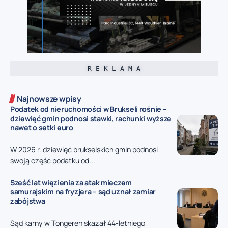
R E K L A M A
Najnowsze wpisy
Podatek od nieruchomości w Brukseli rośnie –
dziewięć gmin podnosi stawki, rachunki wyższe
nawet o setki euro
W 2026 r. dziewięć brukselskich gmin podnosi
swoją część podatku od...
Sześć lat więzienia za atak mieczem
samurajskim na fryzjera – sąd uznał zamiar
zabójstwa
Sąd karny w Tongeren skazał 44-letniego