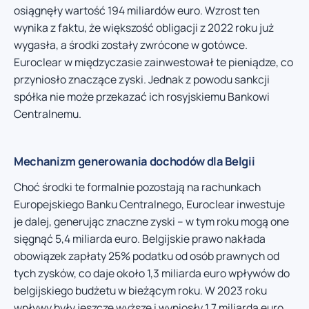
osiągnęły wartość 194 miliardów euro. Wzrost ten
wynika z faktu, że większość obligacji z 2022 roku już
wygasła, a środki zostały zwrócone w gotówce.
Euroclear w międzyczasie zainwestował te pieniądze, co
przyniosło znaczące zyski. Jednak z powodu sankcji
spółka nie może przekazać ich rosyjskiemu Bankowi
Centralnemu.
Mechanizm generowania dochodów dla Belgii
Choć środki te formalnie pozostają na rachunkach
Europejskiego Banku Centralnego, Euroclear inwestuje
je dalej, generując znaczne zyski – w tym roku mogą one
sięgnąć 5,4 miliarda euro. Belgijskie prawo nakłada
obowiązek zapłaty 25% podatku od osób prawnych od
tych zysków, co daje około 1,3 miliarda euro wpływów do
belgijskiego budżetu w bieżącym roku. W 2023 roku
wpływy były jeszcze wyższe i wyniosły 1,7 miliarda euro.