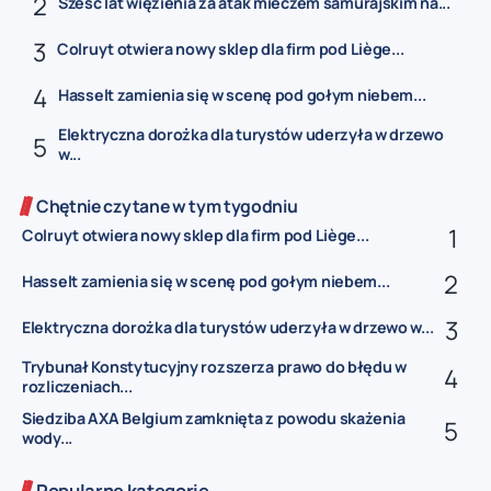
Sześć lat więzienia za atak mieczem samurajskim na...
Colruyt otwiera nowy sklep dla firm pod Liège...
Hasselt zamienia się w scenę pod gołym niebem...
Elektryczna dorożka dla turystów uderzyła w drzewo
w...
Chętnie czytane w tym tygodniu
Colruyt otwiera nowy sklep dla firm pod Liège...
Hasselt zamienia się w scenę pod gołym niebem...
Elektryczna dorożka dla turystów uderzyła w drzewo w...
Trybunał Konstytucyjny rozszerza prawo do błędu w
rozliczeniach...
Siedziba AXA Belgium zamknięta z powodu skażenia
wody...
Popularne kategorie