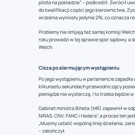
pilota na pokładzie” – podkreślił. Zwrócił 
do kwalifikacji części jego kierownictwa. Zy
września wyniosły jedynie 2%, co oznacza re
Problemy nie omijają też samej komisji Welc
roku prowadzi w tej sprawie spór sądowy, a ś
Welch.
Cisza po alarmującym wystąpieniu
Po jego wystąpieniu w parlamencie zapadła dł
kilkunastu sekundach przewodniczący posied
pieniądze nie wystarczą. I to trzeba będzie 
Gabinet ministra Biheta (MR) zapewnił w odp
NIRAS, CNV, FANC i Hedera”, a proces ten je
„Musimy ustalić wspólną linię działania, zan
– zakończył.