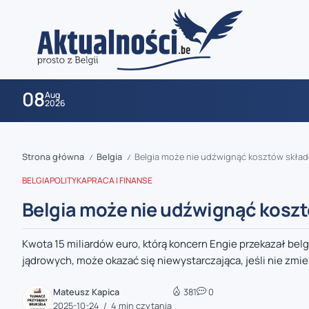
08
Aug
2026
Strona główna
Belgia
Belgia może nie udźwignąć kosztów skł
/
/
BELGIA
POLITYKA
PRACA I FINANSE
Belgia może nie udźwignąć kos
Kwota 15 miliardów euro, którą koncern Engie przekazał b
zaobserwuj nas
jądrowych, może okazać się niewystarczająca, jeśli nie zmien
zaobserwuj nas
Mateusz Kapica
381
0
2025-10-24
4 min czytania