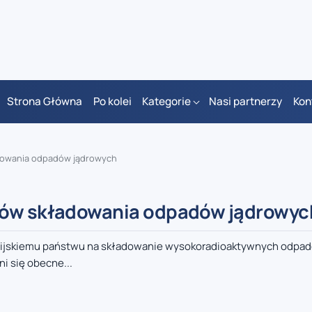
Strona Główna
Po kolei
Kategorie
Nasi partnerzy
Kon
adowania odpadów jądrowych
ztów składowania odpadów jądrowyc
elgijskiemu państwu na składowanie wysokoradioaktywnych odpa
i się obecne...