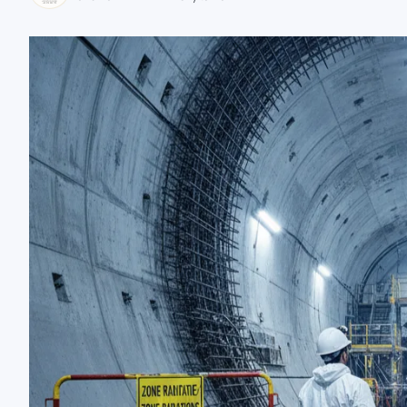
zaobserwuj nas
zaobserwuj nas
zaobserwuj nas
zaobserwuj nas