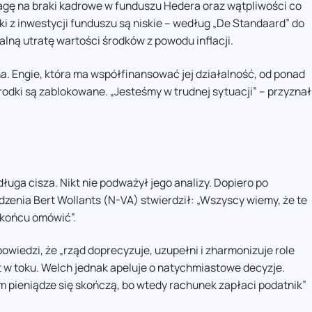
uwagę na braki kadrowe w funduszu Hedera oraz wątpliwości co
ski z inwestycji funduszu są niskie – według „De Standaard” do
alną utratę wartości środków z powodu inflacji.
ha. Engie, która ma współfinansować jej działalność, od ponad
rodki są zablokowane. „Jesteśmy w trudnej sytuacji” – przyznał
uga cisza. Nikt nie podważył jego analizy. Dopiero po
zenia Bert Wollants (N-VA) stwierdził: „Wszyscy wiemy, że te
w końcu omówić”.
owiedzi, że „rząd doprecyzuje, uzupełni i zharmonizuje role
st w toku. Welch jednak apeluje o natychmiastowe decyzje.
im pieniądze się skończą, bo wtedy rachunek zapłaci podatnik”