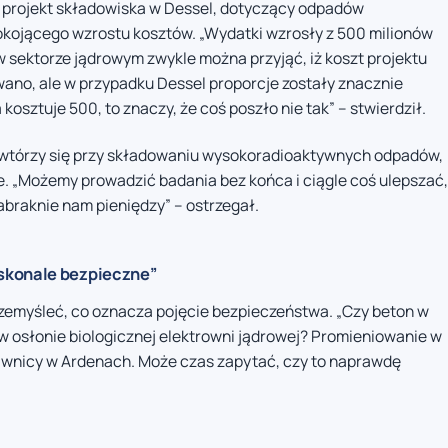
 projekt składowiska w Dessel, dotyczący odpadów
okojącego wzrostu kosztów. „Wydatki wzrosły z 500 milionów
 w sektorze jądrowym zwykle można przyjąć, iż koszt projektu
wano, ale w przypadku Dessel proporcje zostały znacznie
kosztuje 500, to znaczy, że coś poszło nie tak” – stwierdził.
owtórzy się przy składowaniu wysokoradioaktywnych odpadów,
e. „Możemy prowadzić badania bez końca i ciągle coś ulepszać,
zabraknie nam pieniędzy” – ostrzegał.
skonale bezpieczne”
zemyśleć, co oznacza pojęcie bezpieczeństwa. „Czy beton w
w osłonie biologicznej elektrowni jądrowej? Promieniowanie w
 piwnicy w Ardenach. Może czas zapytać, czy to naprawdę