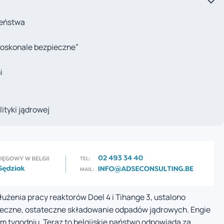
zeństwa
i
doskonale bezpieczne”
i
lityki jądrowej
żenia pracy reaktorów Doel 4 i Tihange 3, ustalono
pieczne, ostateczne składowanie odpadów jądrowych. Engie
ym tygodniu. Teraz to belgijskie państwo odpowiada za