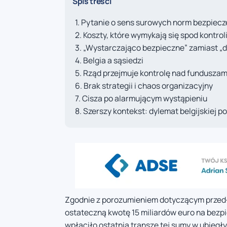
Spis treści
Pytanie o sens surowych norm bezpiec
Koszty, które wymykają się spod kontrol
„Wystarczająco bezpieczne” zamiast „
Belgia a sąsiedzi
Rząd przejmuje kontrolę nad funduszam
Brak strategii i chaos organizacyjny
Cisza po alarmującym wystąpieniu
Szerszy kontekst: dylemat belgijskiej po
Zgodnie z porozumieniem dotyczącym przedłu
ostateczną kwotę 15 miliardów euro na bez
wpłaciło ostatnią transzę tej sumy w ubiegł