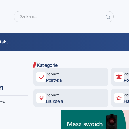
takt
Kategorie
Zobacz
Zo
Polityka
Po
h
Zobacz
Zo
Bruksela
Fl
dów