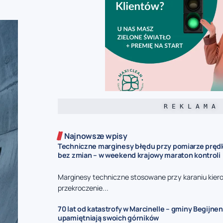
R E K L A M A
Najnowsze wpisy
Techniczne marginesy błędu przy pomiarze prędk
bez zmian – w weekend krajowy maraton kontroli
Marginesy techniczne stosowane przy karaniu kie
przekroczenie...
70 lat od katastrofy w Marcinelle – gminy Begijnen
upamiętniają swoich górników