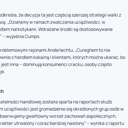
kreśla, że decyzja ta jest częścią szerszej strategii walki z
ową. „Działamy w ramach zwalczania uciążliwości, w
dlem narkotykami. Wdrażane środki są dostosowywane
y” – wyjaśnia Cumps.
problemowymi rejonami Anderlechtu. „Cureghem to nie
nie z handlem kokainą i klientami, których można ukarać, bo
jest inna – dominują konsumenci cracku, osoby często
je.
ch
łalności handlowej została oparta na raportach służb
uciążliwości jest gromadzenie się określonych grup osób w
 obserwujemy gwałtowny wzrost zachowań aspołecznych,
rakter utrwalony i coraz bardziej nasilony” – wynika z raportu