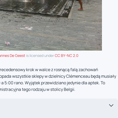
nnes De Geest
is licensed under
CC BY-NC 2.0
recedensowy krok w walce z rosnącą falą zachowań
topada wszystkie sklepy w dzielnicy Clémenceau będą musiały
 5:00 rano. Wyjątek przewidziano jedynie dla aptek. To
stracyjna tego rodzaju w stolicy Belgii.