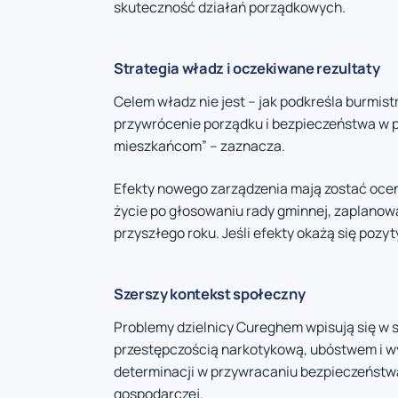
skuteczność działań porządkowych.
Strategia władz i oczekiwane rezultaty
Celem władz nie jest – jak podkreśla burmis
przywrócenie porządku i bezpieczeństwa w p
mieszkańcom” – zaznacza.
Efekty nowego zarządzenia mają zostać ocen
życie po głosowaniu rady gminnej, zaplanowa
przyszłego roku. Jeśli efekty okażą się pozy
Szerszy kontekst społeczny
Problemy dzielnicy Cureghem wpisują się w s
przestępczością narkotykową, ubóstwem i w
determinacji w przywracaniu bezpieczeństw
gospodarczej.