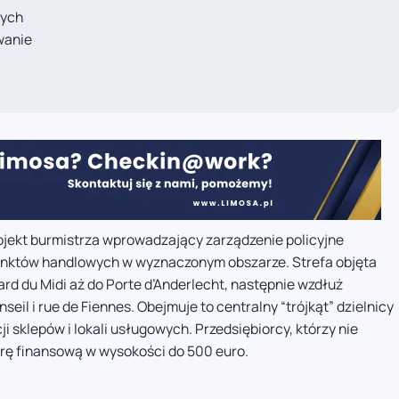
nych
wanie
ojekt burmistrza wprowadzający zarządzenie policyjne
unktów handlowych w wyznaczonym obszarze. Strefa objęta
vard du Midi aż do Porte d’Anderlecht, następnie wzdłuż
eil i rue de Fiennes. Obejmuje to centralny “trójkąt” dzielnicy
 sklepów i lokali usługowych. Przedsiębiorcy, którzy nie
arę finansową w wysokości do 500 euro.