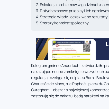
Eskalacja problemów w godzinach noc
Dotychczasowe przepisy i ich egzekwo
Strategia władz i oczekiwane rezultaty
Szerszy kontekst społeczny
Kolegium gminne Anderlecht zatwierdziło pr
nakazujące nocne zamknięcie wszystkich p
regulacją rozciąga się od placu Bara i Boule
Chaussée de Mons, rue Raphaël, placu du Cons
Cureghem – obszar o największej koncentracji
zastosują się do nakazu, będą narażeni na k