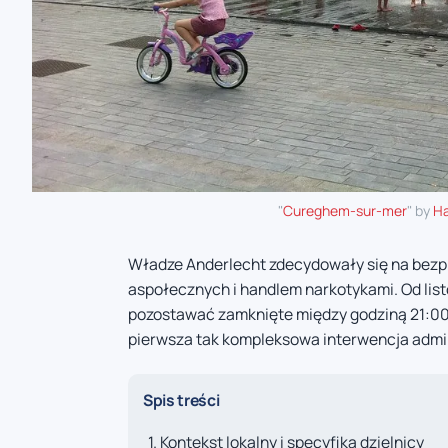
"
Cureghem-sur-mer
" by
Ha
Władze Anderlecht zdecydowały się na bezp
aspołecznych i handlem narkotykami. Od lis
pozostawać zamknięte między godziną 21:00 a
pierwsza tak kompleksowa interwencja admini
Spis treści
Kontekst lokalny i specyfika dzielnicy