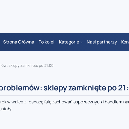
Strona Główna
Po kolei
Kategorie
Nasi partnerzy
Kon
mów: sklepy zamknięte po 21:00
 problemów: sklepy zamknięte po 21
ok w walce z rosnącą falą zachowań aspołecznych i handlem na
siały...