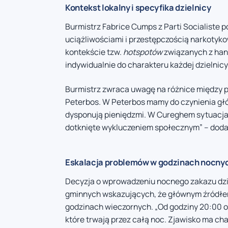
Kontekst lokalny i specyfika dzielnicy
Burmistrz Fabrice Cumps z Parti Socialiste pod
uciążliwościami i przestępczością narkotyk
kontekście tzw.
hotspotów
związanych z han
indywidualnie do charakteru każdej dzielnic
Burmistrz zwraca uwagę na różnice między 
Peterbos. W Peterbos mamy do czynienia głów
dysponują pieniędzmi. W Cureghem sytuacja 
dotknięte wykluczeniem społecznym” – doda
Eskalacja problemów w godzinach nocny
Decyzja o wprowadzeniu nocnego zakazu dzia
gminnych wskazujących, że głównym źródłem 
godzinach wieczornych. „Od godziny 20:00
które trwają przez całą noc. Zjawisko ma cha