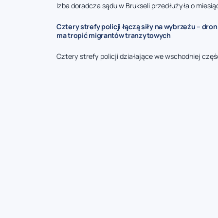
Izba doradcza sądu w Brukseli przedłużyła o miesi
Cztery strefy policji łączą siły na wybrzeżu – dro
ma tropić migrantów tranzytowych
Cztery strefy policji działające we wschodniej części