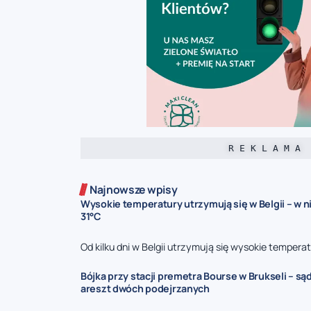
R E K L A M A
Najnowsze wpisy
Wysokie temperatury utrzymują się w Belgii – w n
31°C
Od kilku dni w Belgii utrzymują się wysokie temperatu
Bójka przy stacji premetra Bourse w Brukseli – są
areszt dwóch podejrzanych