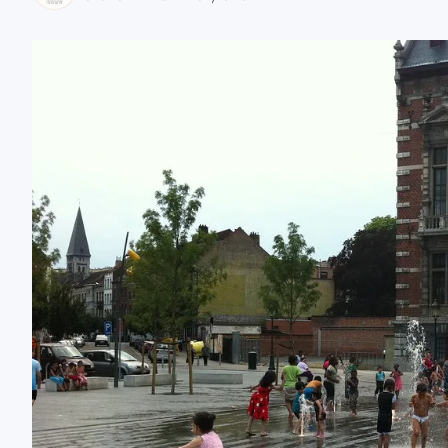
zaobserwuj nas
zaobserwuj nas
zaobserwuj nas
zaobserwuj nas