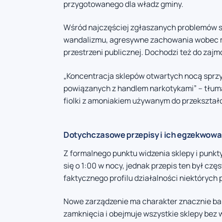
przygotowanego dla władz gminy.
Wśród najczęściej zgłaszanych problemów są
wandalizmu, agresywne zachowania wobec mi
przestrzeni publicznej. Dochodzi też do za
„Koncentracja sklepów otwartych nocą sprzy
powiązanych z handlem narkotykami” – tłuma
fiolki z amoniakiem używanym do przekształc
Dotychczasowe przepisy i ich egzekwowa
Z formalnego punktu widzenia sklepy i punk
się o 1:00 w nocy, jednak przepis ten był czę
faktycznego profilu działalności niektórych
Nowe zarządzenie ma charakter znacznie bar
zamknięcia i obejmuje wszystkie sklepy bez 