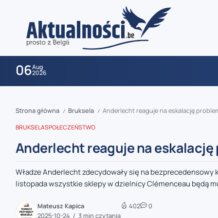
06
Aug
2026
Strona główna
Bruksela
Anderlecht reaguje na eskalację proble
/
/
BRUKSELA
SPOŁECZEŃSTWO
Anderlecht reaguje na eskalację
Władze Anderlecht zdecydowały się na bezprecedensowy kr
zaobserwuj nas
listopada wszystkie sklepy w dzielnicy Clémenceau będą mu
zaobserwuj nas
Mateusz Kapica
402
0
2025-10-24
3 min czytania