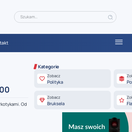
takt
Kategorie
Zobacz
Zo
Polityka
Po
:00
Zobacz
Zo
Bruksela
Fl
rkotykami. Od