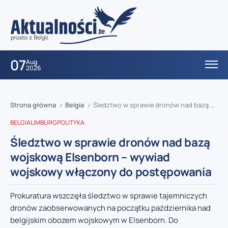
07
Aug
2026
Strona główna
Belgia
Śledztwo w sprawie dronów nad bazą wojskową Elsenborn – wywiad wojskowy włączony do postępowania
/
/
BELGIA
LIMBURG
POLITYKA
Śledztwo w sprawie dronów nad bazą
wojskową Elsenborn – wywiad
wojskowy włączony do postępowania
Prokuratura wszczęła śledztwo w sprawie tajemniczych
dronów zaobserwowanych na początku października nad
belgijskim obozem wojskowym w Elsenborn. Do