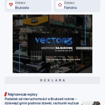
Zobacz
Zobacz
Bruksela
Flandria
R E K L A M A
Najnowsze wpisy
Podatek od nieruchomości w Brukseli rośnie –
dziewięć gmin podnosi stawki, rachunki wyższe