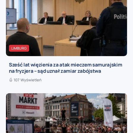
LIMBURG
Sześć lat więzienia za atak mieczem samurajskim
na fryzjera – sąd uznał zamiar zabójstwa
107 Wyświetleń