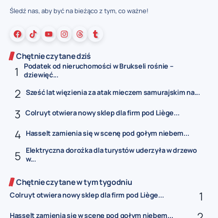
Śledź nas, aby być na bieżąco z tym, co ważne!
Chętnie czytane dziś
Podatek od nieruchomości w Brukseli rośnie –
dziewięć...
Sześć lat więzienia za atak mieczem samurajskim na...
Colruyt otwiera nowy sklep dla firm pod Liège...
Hasselt zamienia się w scenę pod gołym niebem...
Elektryczna dorożka dla turystów uderzyła w drzewo
w...
Chętnie czytane w tym tygodniu
Colruyt otwiera nowy sklep dla firm pod Liège...
Hasselt zamienia się w scenę pod gołym niebem...