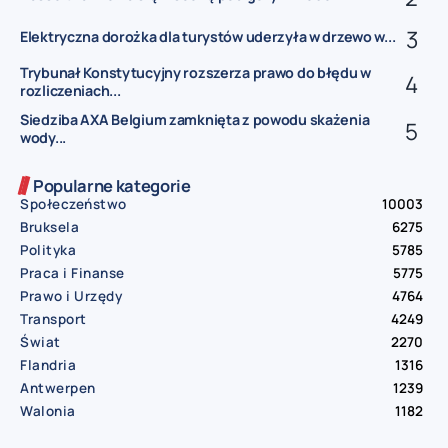
Elektryczna dorożka dla turystów uderzyła w drzewo w...
Trybunał Konstytucyjny rozszerza prawo do błędu w
rozliczeniach...
Siedziba AXA Belgium zamknięta z powodu skażenia
wody...
Popularne kategorie
Społeczeństwo
10003
Bruksela
6275
Polityka
5785
Praca i Finanse
5775
Prawo i Urzędy
4764
Transport
4249
Świat
2270
Flandria
1316
Antwerpen
1239
Walonia
1182