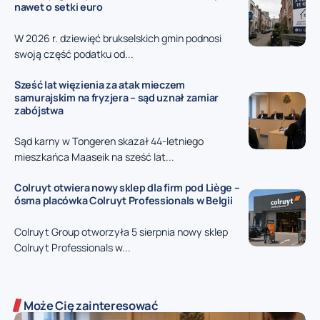
nawet o setki euro
W 2026 r. dziewięć brukselskich gmin podnosi
swoją część podatku od...
Sześć lat więzienia za atak mieczem
samurajskim na fryzjera – sąd uznał zamiar
zabójstwa
Sąd karny w Tongeren skazał 44-letniego
mieszkańca Maaseik na sześć lat...
Colruyt otwiera nowy sklep dla firm pod Liège –
ósma placówka Colruyt Professionals w Belgii
Colruyt Group otworzyła 5 sierpnia nowy sklep
Colruyt Professionals w...
Może Cię zainteresować