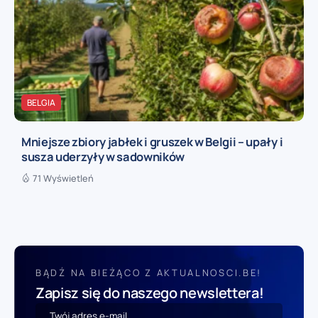
BELGIA
Mniejsze zbiory jabłek i gruszek w Belgii – upały i
susza uderzyły w sadowników
71 Wyświetleń
BĄDŹ NA BIEŻĄCO Z AKTUALNOSCI.BE!
Zapisz się do naszego newslettera!