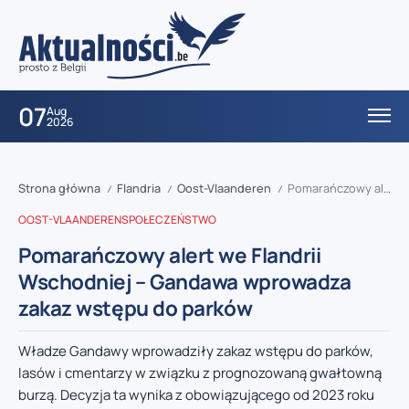
07
Aug
2026
Strona główna
Flandria
Oost-Vlaanderen
Pomarańczowy alert we Flandrii Wschodniej – Gandawa wprowadza zakaz wstępu do parków
/
/
/
OOST-VLAANDEREN
SPOŁECZEŃSTWO
Pomarańczowy alert we Flandrii
Wschodniej – Gandawa wprowadza
zakaz wstępu do parków
Władze Gandawy wprowadziły zakaz wstępu do parków,
lasów i cmentarzy w związku z prognozowaną gwałtowną
burzą. Decyzja ta wynika z obowiązującego od 2023 roku