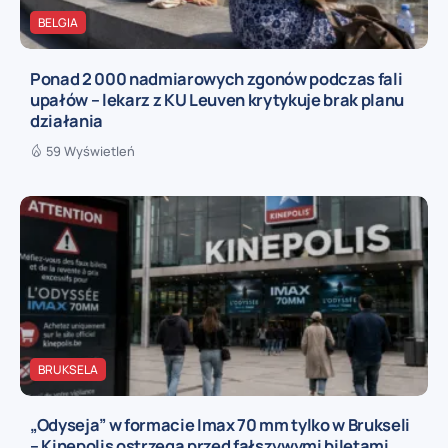
BELGIA
Ponad 2 000 nadmiarowych zgonów podczas fali
upałów – lekarz z KU Leuven krytykuje brak planu
działania
59 Wyświetleń
BRUKSELA
„Odyseja” w formacie Imax 70 mm tylko w Brukseli
– Kinepolis ostrzega przed fałszywymi biletami