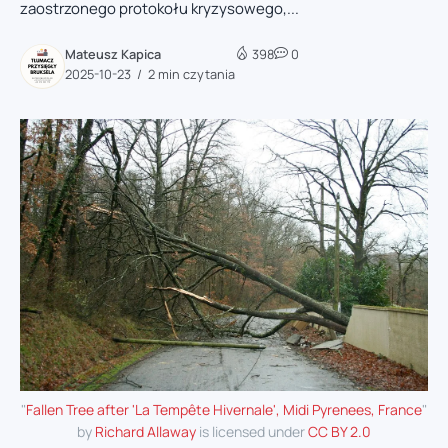
zaostrzonego protokołu kryzysowego,...
Mateusz Kapica
398
0
2025-10-23
2 min czytania
"
Fallen Tree after 'La Tempête Hivernale', Midi Pyrenees, France
"
by
Richard Allaway
is licensed under
CC BY 2.0