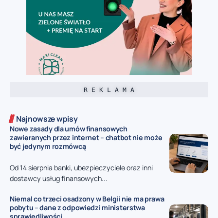
R E K L A M A
Najnowsze wpisy
Nowe zasady dla umów finansowych
zawieranych przez internet – chatbot nie może
być jedynym rozmówcą
Od 14 sierpnia banki, ubezpieczyciele oraz inni
dostawcy usług finansowych...
Niemal co trzeci osadzony w Belgii nie ma prawa
pobytu – dane z odpowiedzi ministerstwa
sprawiedliwości