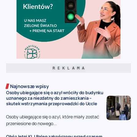
R E K L A M A
Najnowsze wpisy
Osoby ubiegające się o azyl wróciły do budynku
uznanego za niezdatny do zamieszkania –
skutek wstrzymania przeprowadzki do Uccle
Osoby ubiegające się o azyl, które miały zostać
przeniesione do nowego...
Obóz letni KLJ Balen zakończony przed czasem