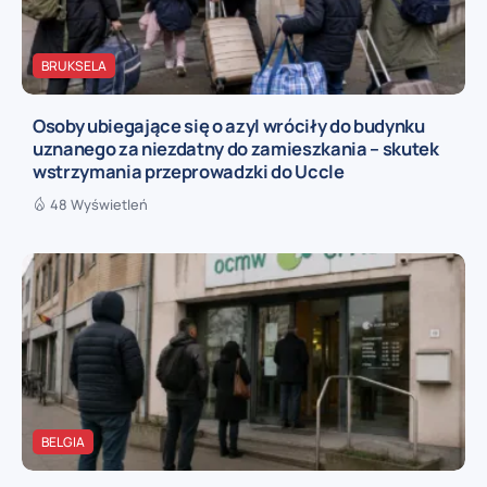
BRUKSELA
Osoby ubiegające się o azyl wróciły do budynku
uznanego za niezdatny do zamieszkania – skutek
wstrzymania przeprowadzki do Uccle
48 Wyświetleń
BELGIA