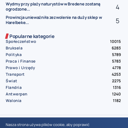
Wydmy przy plaży naturystów w Bredene zostaną
ogrodzone...
Prowincja unieważniła zezwolenie na duży sklep w
Harelbeke...
Popularne kategorie
Społeczeństwo
10015
Bruksela
6283
Polityka
5789
Praca i Finanse
5783
Prawo i Urzędy
4778
Transport
4253
Świat
2275
Flandria
1316
Antwerpen
1240
Walonia
1182
© Aktualnosci.be – All Right Reserved 2016-2026
Nasza strona używa plików cookie, aby poprawić