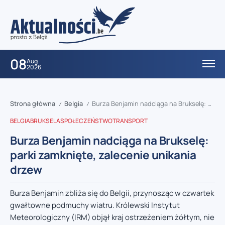
08
Aug
2026
Strona główna
Belgia
Burza Benjamin nadciąga na Brukselę: parki zamknięte, zalecenie unikania drzew
/
/
BELGIA
BRUKSELA
SPOŁECZEŃSTWO
TRANSPORT
Burza Benjamin nadciąga na Brukselę:
parki zamknięte, zalecenie unikania
drzew
Burza Benjamin zbliża się do Belgii, przynosząc w czwartek
gwałtowne podmuchy wiatru. Królewski Instytut
Meteorologiczny (IRM) objął kraj ostrzeżeniem żółtym, nie