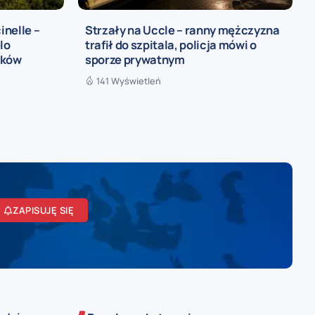
inelle –
Strzały na Uccle – ranny mężczyzna
lo
trafił do szpitala, policja mówi o
ików
sporze prywatnym
141 Wyświetleń
ZAPISUJĘ SIĘ