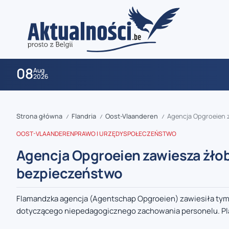
08
Aug
2026
Strona główna
Flandria
Oost-Vlaanderen
Agencja Opgroeien 
/
/
/
OOST-VLAANDEREN
PRAWO I URZĘDY
SPOŁECZEŃSTWO
Agencja Opgroeien zawiesza żło
bezpieczeństwo
zaobserwuj nas
Flamandzka agencja (Agentschap Opgroeien) zawiesiła tym
dotyczącego niepedagogicznego zachowania personelu. Plac
zaobserwuj nas