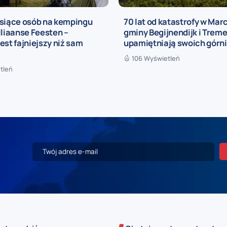
ysiące osób na kempingu
70 lat od katastrofy w Marc
lliaanse Feesten –
gminy Begijnendijk i Treme
est fajniejszy niż sam
upamiętniają swoich górn
106 Wyświetleń
tleń