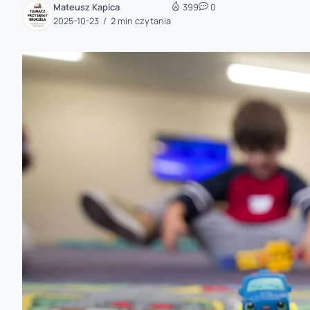
Mateusz Kapica
399
0
zaobserwuj nas
2025-10-23
2 min czytania
zaobserwuj nas
zaobserwuj nas
zaobserwuj nas