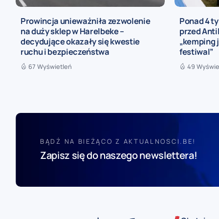
Prowincja unieważniła zezwolenie
Ponad 4 t
na duży sklep w Harelbeke –
przed Anti
decydujące okazały się kwestie
„kemping j
ruchu i bezpieczeństwa
festiwal”
67 Wyświetleń
49 Wyświe
BĄDŹ NA BIEŻĄCO Z AKTUALNOSCI.BE!
Zapisz się do naszego newslettera!