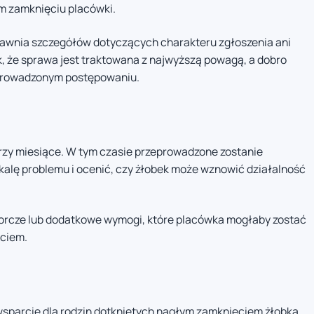
m zamknięciu placówki.
jawnia szczegółów dotyczących charakteru zgłoszenia ani
, że sprawa jest traktowana z najwyższą powagą, a dobro
 prowadzonym postępowaniu.
trzy miesiące. W tym czasie przeprowadzone zostanie
alę problemu i ocenić, czy żłobek może wznowić działalność
zorcze lub dodatkowe wymogi, które placówka mogłaby zostać
ciem.
wsparcie dla rodzin dotkniętych nagłym zamknięciem żłobka.