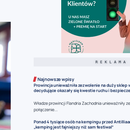
R E K L A M A
Najnowsze wpisy
Prowincja unieważniła zezwolenie na duży sklep 
decydujące okazały się kwestie ruchu i bezpiecz
Władze prowincji Flandria Zachodnia unieważniły z
połączenie...
Ponad 4 tysiące osób na kempingu przed Antillia
„kemping jest fajniejszy niż sam festiwal”