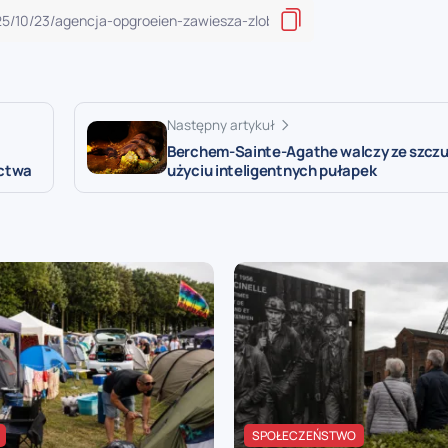
Następny artykuł
Berchem-Sainte-Agathe walczy ze szczu
ictwa
użyciu inteligentnych pułapek
SPOŁECZEŃSTWO