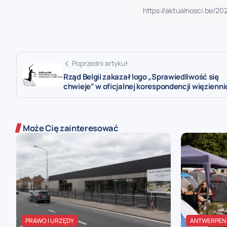
Poprzedni artykuł
Rząd Belgii zakazał logo „Sprawiedliwość się
chwieje” w oficjalnej korespondencji więzienn
Może Cię zainteresować
PRAWO I URZĘDY
ANTWERPEN