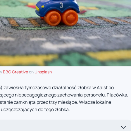
by
BBC Creative
on
Unsplash
 zawiesiła tymczasowo działalność żłobka w Aalst po
czącego niepedagogicznego zachowania personelu. Placówka,
ostanie zamknięta przez trzy miesiące. Władze lokalne
i uczęszczających do tego żłobka.