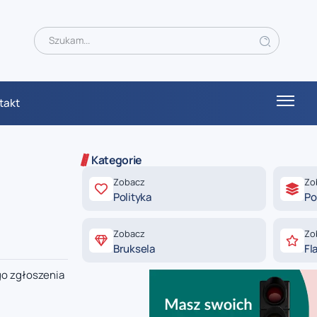
takt
Kategorie
Zobacz
Zo
Polityka
Po
Zobacz
Zo
Bruksela
Fl
go zgłoszenia