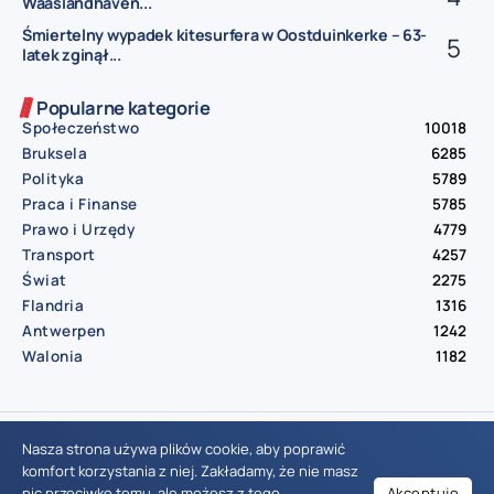
Waaslandhaven...
Śmiertelny wypadek kitesurfera w Oostduinkerke – 63-
latek zginął...
Popularne kategorie
Społeczeństwo
10018
Bruksela
6285
Polityka
5789
Praca i Finanse
5785
Prawo i Urzędy
4779
Transport
4257
Świat
2275
Flandria
1316
Antwerpen
1242
Walonia
1182
© Aktualnosci.be – All Right Reserved 2016-2026
Nasza strona używa plików cookie, aby poprawić
komfort korzystania z niej. Zakładamy, że nie masz
nic przeciwko temu, ale możesz z tego
Akceptuję
Wiadomości Belgia
Wydarzenia Belgia
Informacje Belgia
Nowinki Belgia
Nowości Belgia
Co w Belgii