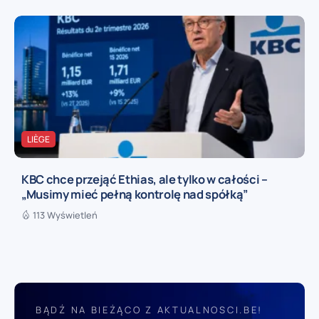
LIÈGE
KBC chce przejąć Ethias, ale tylko w całości –
„Musimy mieć pełną kontrolę nad spółką”
113 Wyświetleń
BĄDŹ NA BIEŻĄCO Z AKTUALNOSCI.BE!