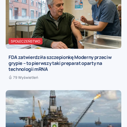
SPOŁECZEŃSTWO
FDA zatwierdziła szczepionkę Moderny przeciw
grypie – to pierwszy taki preparat oparty na
technologii mRNA
79 Wyświetleń