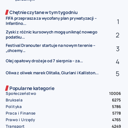
Chętnie czytane w tym tygodniu
FIFA przeprasza za wycofany plan prywatyzacji –
Infantino...
Zyski z różnic kursowych mogą uniknąć nowego
podatku...
Festival Dranouter startuje na nowym terenie –
„chcemy...
Olej opałowy drożeje od 7 sierpnia – za...
Oliwa z oliwek marek Olitalia, Giurlani i Kalliston...
Popularne kategorie
Społeczeństwo
10006
Bruksela
6275
Polityka
5786
Praca i Finanse
5778
Prawo i Urzędy
4765
Transport
4249