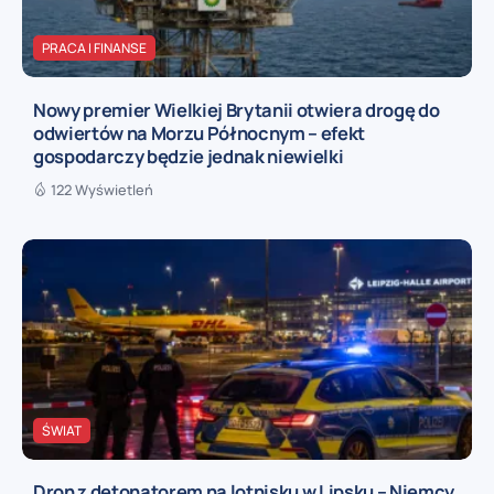
PRACA I FINANSE
Nowy premier Wielkiej Brytanii otwiera drogę do
odwiertów na Morzu Północnym – efekt
gospodarczy będzie jednak niewielki
122 Wyświetleń
ŚWIAT
Dron z detonatorem na lotnisku w Lipsku – Niemcy