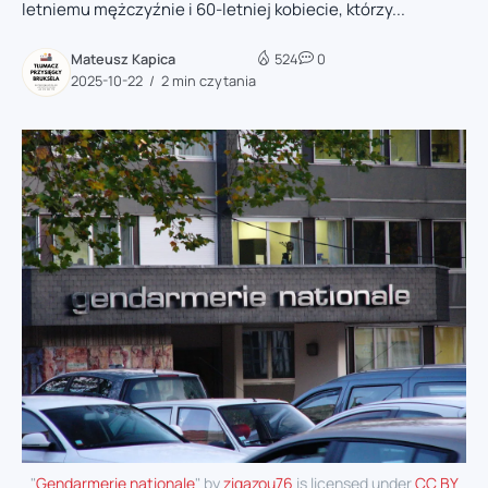
letniemu mężczyźnie i 60-letniej kobiecie, którzy...
Mateusz Kapica
524
0
2025-10-22
2 min czytania
"
Gendarmerie nationale
" by
zigazou76
is licensed under
CC BY