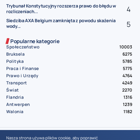
Trybunał Konstytucyjny rozszerza prawo do błędu w
rozliczeniach...
Siedziba AXA Belgium zamknięta z powodu skażenia
wody...
Popularne kategorie
Społeczeństwo
10003
Bruksela
6275
Polityka
5785
Praca i Finanse
5775
Prawo i Urzędy
4764
Transport
4249
Świat
2270
Flandria
1316
Antwerpen
1239
Walonia
1182
© Aktualnosci.be – All Right Reserved 2016-2026
Nasza strona używa plików cookie, aby poprawić