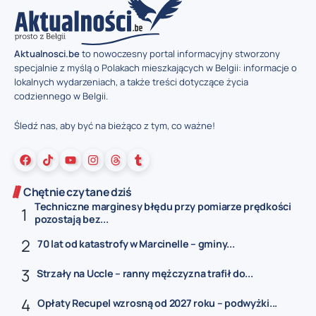
Aktualnosci.be
to nowoczesny portal informacyjny stworzony
specjalnie z myślą o Polakach mieszkających w Belgii: informacje o
lokalnych wydarzeniach, a także treści dotyczące życia
codziennego w Belgii.
Śledź nas, aby być na bieżąco z tym, co ważne!
Chętnie czytane dziś
Techniczne marginesy błędu przy pomiarze prędkości
pozostają bez...
70 lat od katastrofy w Marcinelle – gminy...
Strzały na Uccle – ranny mężczyzna trafił do...
Opłaty Recupel wzrosną od 2027 roku – podwyżki...