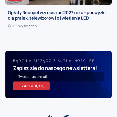
Opłaty Recupel wzrosną od 2027 roku – podwyżki
dla pralek, telewizorów i oświetlenia LED
109 Wyświetleń
BĄDŹ NA BIEŻĄCO Z AKTUALNOSCI.BE!
Zapisz się do naszego newslettera!
ZAPISUJĘ SIĘ