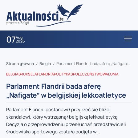
07
Aug
2026
Strona główna
Belgia
Parlament Flandrii bada aferę „Nafigate” w belgijskiej lekkoatletyce
/
/
BELGIA
BRUKSELA
FLANDRIA
POLITYKA
SPOŁECZEŃSTWO
WALONIA
Parlament Flandrii bada aferę
„Nafigate” w belgijskiej lekkoatletyce
Parlament Flandrii postanowił przyjrzeć się bliżej
skandalowi, który wstrząsnął belgijską lekkoatletyką.
Decyzja o przeprowadzeniu przesłuchań przedstawicieli
środowiska sportowego została podjęta w...