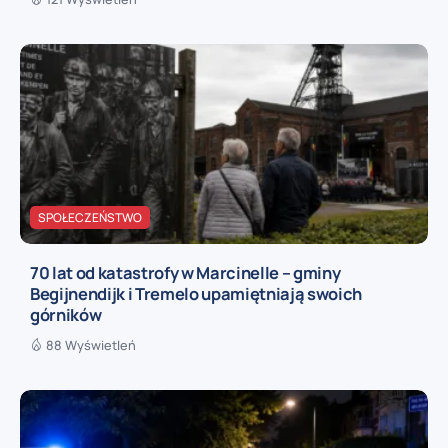
SPOŁECZEŃSTWO
70 lat od katastrofy w Marcinelle – gminy
Begijnendijk i Tremelo upamiętniają swoich
górników
88 Wyświetleń