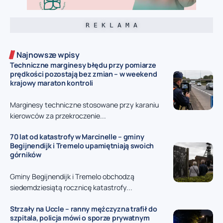
R E K L A M A
Najnowsze wpisy
Techniczne marginesy błędu przy pomiarze
prędkości pozostają bez zmian – w weekend
krajowy maraton kontroli
Marginesy techniczne stosowane przy karaniu
kierowców za przekroczenie...
70 lat od katastrofy w Marcinelle – gminy
Begijnendijk i Tremelo upamiętniają swoich
górników
Gminy Begijnendijk i Tremelo obchodzą
siedemdziesiątą rocznicę katastrofy...
Strzały na Uccle – ranny mężczyzna trafił do
szpitala, policja mówi o sporze prywatnym