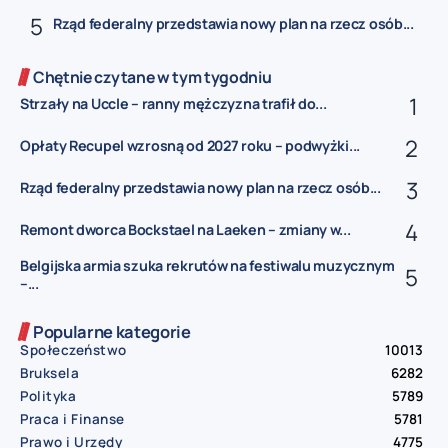
Rząd federalny przedstawia nowy plan na rzecz osób...
Chętnie czytane w tym tygodniu
Strzały na Uccle – ranny mężczyzna trafił do...
Opłaty Recupel wzrosną od 2027 roku – podwyżki...
Rząd federalny przedstawia nowy plan na rzecz osób...
Remont dworca Bockstael na Laeken – zmiany w...
Belgijska armia szuka rekrutów na festiwalu muzycznym
–...
Popularne kategorie
Społeczeństwo
10013
Bruksela
6282
Polityka
5789
Praca i Finanse
5781
Prawo i Urzędy
4775