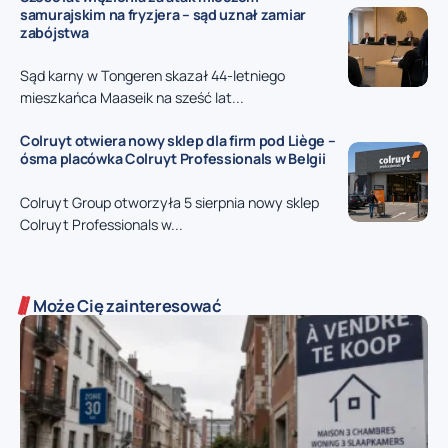
samurajskim na fryzjera – sąd uznał zamiar
zabójstwa
Sąd karny w Tongeren skazał 44-letniego
mieszkańca Maaseik na sześć lat...
Colruyt otwiera nowy sklep dla firm pod Liège –
ósma placówka Colruyt Professionals w Belgii
Colruyt Group otworzyła 5 sierpnia nowy sklep
Colruyt Professionals w...
Może Cię zainteresować