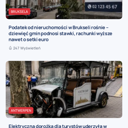
BRUKSELA
Podatek od nieruchomości w Brukseli rośnie –
dziewięć gmin podnosi stawki, rachunki wyższe
nawet o setki euro
247 Wyświetleń
ANTWERPEN
Elektryczna dorożka dla turystów uderzyła w