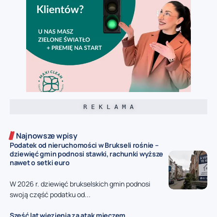
R E K L A M A
Najnowsze wpisy
Podatek od nieruchomości w Brukseli rośnie –
dziewięć gmin podnosi stawki, rachunki wyższe
nawet o setki euro
W 2026 r. dziewięć brukselskich gmin podnosi
swoją część podatku od...
Sześć lat więzienia za atak mieczem