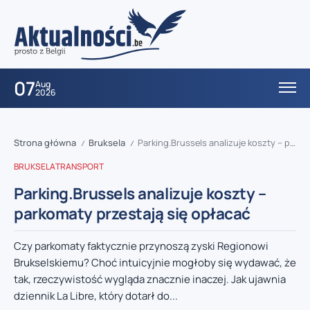
07
Aug
2026
Strona główna
Bruksela
Parking.Brussels analizuje koszty – parkomaty przestają się opłacać
/
/
BRUKSELA
TRANSPORT
Parking.Brussels analizuje koszty –
parkomaty przestają się opłacać
Czy parkomaty faktycznie przynoszą zyski Regionowi
Brukselskiemu? Choć intuicyjnie mogłoby się wydawać, że
tak, rzeczywistość wygląda znacznie inaczej. Jak ujawnia
dziennik La Libre, który dotarł do...