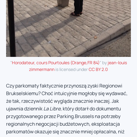
"
Horodateur, cours Pourtoules (Orange,FR 84)
" by
jean-louis
zimmermann
is licensed under
CC BY 2.0
Czy parkomaty faktycznie przynoszą zyski Regionowi
Brukselskiemu? Choć intuicyjnie mogłoby się wydawać,
że tak, rzeczywistość wygląda znacznie inaczej. Jak
ujawnia dziennik
La Libre
, który dotarł do dokumentu
przygotowanego przez Parking.Brussels na potrzeby
regionalnych negocjacji budżetowych, eksploatacja
parkomatów okazuje się znacznie mniej opłacalna, niż