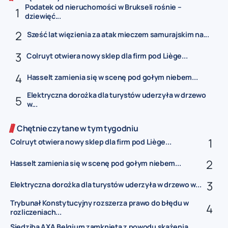
Podatek od nieruchomości w Brukseli rośnie –
dziewięć...
Sześć lat więzienia za atak mieczem samurajskim na...
Colruyt otwiera nowy sklep dla firm pod Liège...
Hasselt zamienia się w scenę pod gołym niebem...
Elektryczna dorożka dla turystów uderzyła w drzewo
w...
Chętnie czytane w tym tygodniu
Colruyt otwiera nowy sklep dla firm pod Liège...
Hasselt zamienia się w scenę pod gołym niebem...
Elektryczna dorożka dla turystów uderzyła w drzewo w...
Trybunał Konstytucyjny rozszerza prawo do błędu w
rozliczeniach...
Siedziba AXA Belgium zamknięta z powodu skażenia