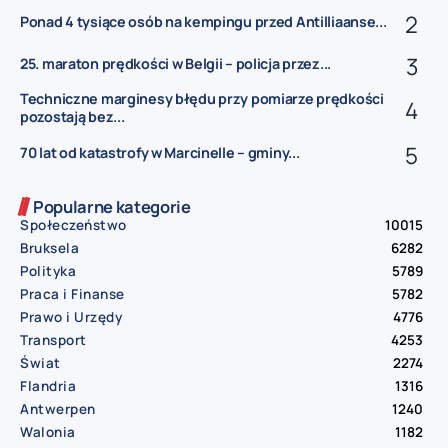
Ponad 4 tysiące osób na kempingu przed Antilliaanse...
25. maraton prędkości w Belgii – policja przez...
Techniczne marginesy błędu przy pomiarze prędkości
pozostają bez...
70 lat od katastrofy w Marcinelle – gminy...
Popularne kategorie
Społeczeństwo
10015
Bruksela
6282
Polityka
5789
Praca i Finanse
5782
Prawo i Urzędy
4776
Transport
4253
Świat
2274
Flandria
1316
Antwerpen
1240
Walonia
1182