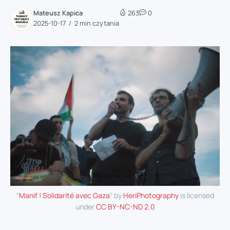
Mateusz Kapica
263
0
2025-10-17
2 min czytania
"
Manif ! Solidarité avec Gaza
" by
HeriPhotography
is licensed
under
CC BY-NC-ND 2.0