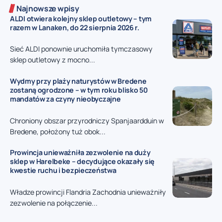
Najnowsze wpisy
ALDI otwiera kolejny sklep outletowy – tym
razem w Lanaken, do 22 sierpnia 2026 r.
Sieć ALDI ponownie uruchomiła tymczasowy
sklep outletowy z mocno...
Wydmy przy plaży naturystów w Bredene
zostaną ogrodzone – w tym roku blisko 50
mandatów za czyny nieobyczajne
Chroniony obszar przyrodniczy Spanjaardduin w
Bredene, położony tuż obok...
Prowincja unieważniła zezwolenie na duży
sklep w Harelbeke – decydujące okazały się
kwestie ruchu i bezpieczeństwa
Władze prowincji Flandria Zachodnia unieważniły
zezwolenie na połączenie...