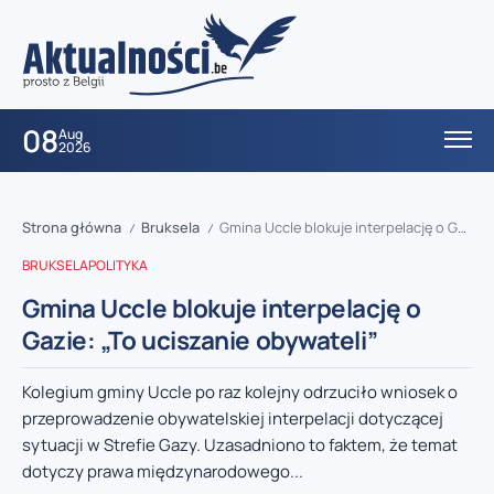
08
Aug
2026
Strona główna
Bruksela
Gmina Uccle blokuje interpelację o Gazie: „To uciszanie obywateli”
/
/
BRUKSELA
POLITYKA
Gmina Uccle blokuje interpelację o
Gazie: „To uciszanie obywateli”
Kolegium gminy Uccle po raz kolejny odrzuciło wniosek o
przeprowadzenie obywatelskiej interpelacji dotyczącej
sytuacji w Strefie Gazy. Uzasadniono to faktem, że temat
dotyczy prawa międzynarodowego...