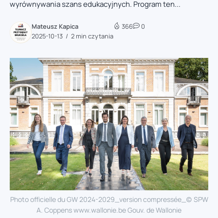
wyrównywania szans edukacyjnych. Program ten...
Mateusz Kapica
366
0
2025-10-13
2 min czytania
Photo officielle du GW 2024-2029_version compressée_(c) SPW
A. Coppens www.wallonie.be Gouv. de Wallonie