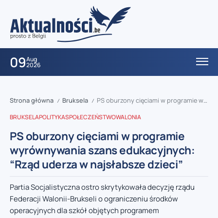
09
Aug
2026
Strona główna
Bruksela
PS oburzony cięciami w programie wyrównywania szans edukacyjnych: “Rząd uderza w najsłabsze dzieci”
/
/
BRUKSELA
POLITYKA
SPOŁECZEŃSTWO
WALONIA
PS oburzony cięciami w programie
wyrównywania szans edukacyjnych:
“Rząd uderza w najsłabsze dzieci”
Partia Socjalistyczna ostro skrytykowała decyzję rządu
Federacji Walonii-Brukseli o ograniczeniu środków
operacyjnych dla szkół objętych programem