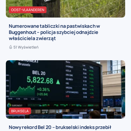
OOST-VLAANDEREN
Numerowane tabliczki na pastwiskach w
Buggenhout – policja szybciej odnajdzie
właściciela zwierząt
51 Wyświetleń
BRUKSELA
Nowy rekord Bel 20 – brukselski indeks przebił