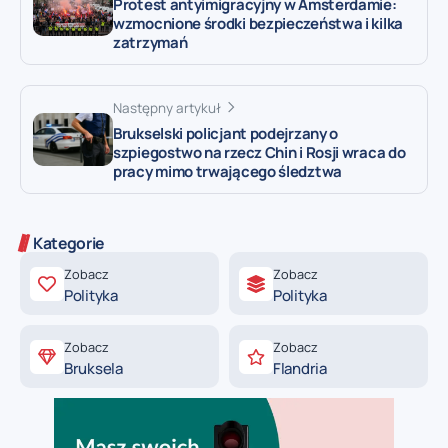
Protest antyimigracyjny w Amsterdamie:
wzmocnione środki bezpieczeństwa i kilka
zatrzymań
Następny artykuł
Brukselski policjant podejrzany o
szpiegostwo na rzecz Chin i Rosji wraca do
pracy mimo trwającego śledztwa
Kategorie
Zobacz
Zobacz
Polityka
Polityka
Zobacz
Zobacz
Bruksela
Flandria