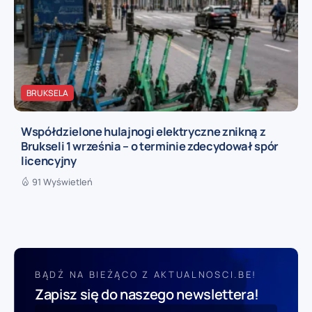
BRUKSELA
Współdzielone hulajnogi elektryczne znikną z
Brukseli 1 września – o terminie zdecydował spór
licencyjny
91 Wyświetleń
BĄDŹ NA BIEŻĄCO Z AKTUALNOSCI.BE!
Zapisz się do naszego newslettera!