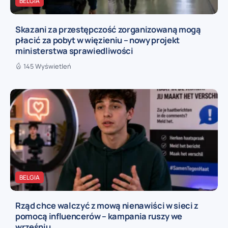
BELGIA
Skazani za przestępczość zorganizowaną mogą
płacić za pobyt w więzieniu – nowy projekt
ministerstwa sprawiedliwości
145 Wyświetleń
BELGIA
Rząd chce walczyć z mową nienawiści w sieci z
pomocą influencerów – kampania ruszy we
wrześniu