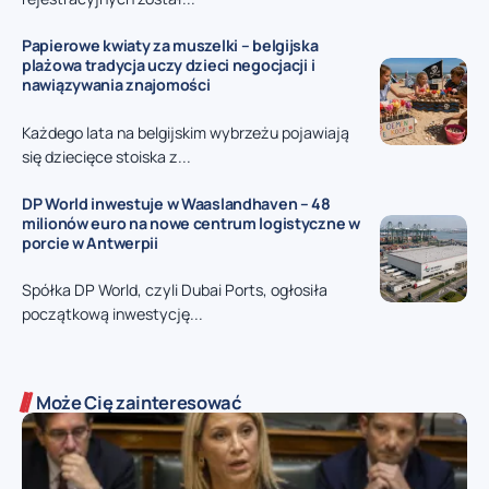
Papierowe kwiaty za muszelki – belgijska
plażowa tradycja uczy dzieci negocjacji i
nawiązywania znajomości
Każdego lata na belgijskim wybrzeżu pojawiają
się dziecięce stoiska z...
DP World inwestuje w Waaslandhaven – 48
milionów euro na nowe centrum logistyczne w
porcie w Antwerpii
Spółka DP World, czyli Dubai Ports, ogłosiła
początkową inwestycję...
Może Cię zainteresować