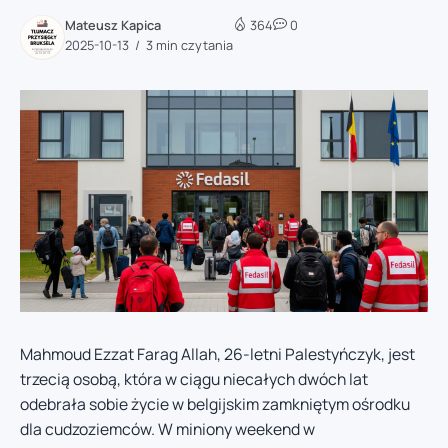
Mateusz Kapica
364
0
2025-10-13
3 min czytania
Mahmoud Ezzat Farag Allah, 26-letni Palestyńczyk, jest
trzecią osobą, która w ciągu niecałych dwóch lat
odebrała sobie życie w belgijskim zamkniętym ośrodku
dla cudzoziemców. W miniony weekend w