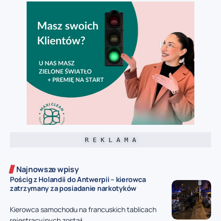
R E K L A M A
Najnowsze wpisy
Pościg z Holandii do Antwerpii – kierowca
zatrzymany za posiadanie narkotyków
Kierowca samochodu na francuskich tablicach
rejestracyjnych został...