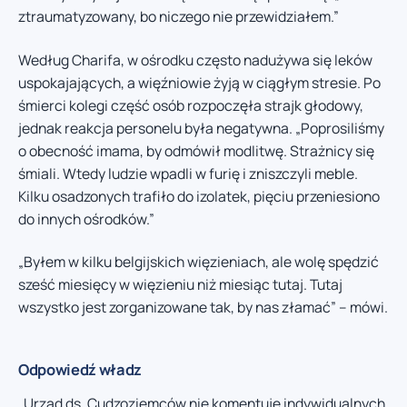
ztraumatyzowany, bo niczego nie przewidziałem.”
Według Charifa, w ośrodku często nadużywa się leków
uspokajających, a więźniowie żyją w ciągłym stresie. Po
śmierci kolegi część osób rozpoczęła strajk głodowy,
jednak reakcja personelu była negatywna. „Poprosiliśmy
o obecność imama, by odmówił modlitwę. Strażnicy się
śmiali. Wtedy ludzie wpadli w furię i zniszczyli meble.
Kilku osadzonych trafiło do izolatek, pięciu przeniesiono
do innych ośrodków.”
„Byłem w kilku belgijskich więzieniach, ale wolę spędzić
sześć miesięcy w więzieniu niż miesiąc tutaj. Tutaj
wszystko jest zorganizowane tak, by nas złamać” – mówi.
Odpowiedź władz
„Urząd ds. Cudzoziemców nie komentuje indywidualnych