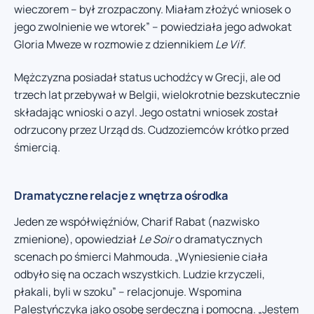
wieczorem – był zrozpaczony. Miałam złożyć wniosek o
jego zwolnienie we wtorek” – powiedziała jego adwokat
Gloria Mweze w rozmowie z dziennikiem
Le Vif
.
Mężczyzna posiadał status uchodźcy w Grecji, ale od
trzech lat przebywał w Belgii, wielokrotnie bezskutecznie
składając wnioski o azyl. Jego ostatni wniosek został
odrzucony przez Urząd ds. Cudzoziemców krótko przed
śmiercią.
Dramatyczne relacje z wnętrza ośrodka
Jeden ze współwięźniów, Charif Rabat (nazwisko
zmienione), opowiedział
Le Soir
o dramatycznych
scenach po śmierci Mahmouda. „Wyniesienie ciała
odbyło się na oczach wszystkich. Ludzie krzyczeli,
płakali, byli w szoku” – relacjonuje. Wspomina
Palestyńczyka jako osobę serdeczną i pomocną. „Jestem