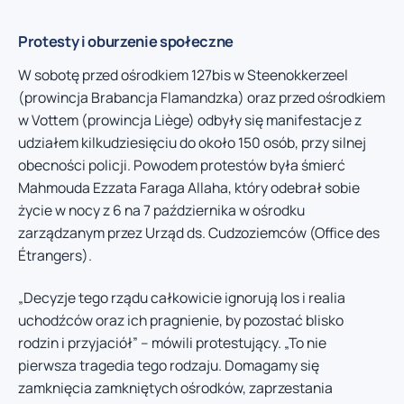
Protesty i oburzenie społeczne
W sobotę przed ośrodkiem 127bis w Steenokkerzeel
(prowincja Brabancja Flamandzka) oraz przed ośrodkiem
w Vottem (prowincja Liège) odbyły się manifestacje z
udziałem kilkudziesięciu do około 150 osób, przy silnej
obecności policji. Powodem protestów była śmierć
Mahmouda Ezzata Faraga Allaha, który odebrał sobie
życie w nocy z 6 na 7 października w ośrodku
zarządzanym przez Urząd ds. Cudzoziemców (Office des
Étrangers).
„Decyzje tego rządu całkowicie ignorują los i realia
uchodźców oraz ich pragnienie, by pozostać blisko
rodzin i przyjaciół” – mówili protestujący. „To nie
pierwsza tragedia tego rodzaju. Domagamy się
zamknięcia zamkniętych ośrodków, zaprzestania