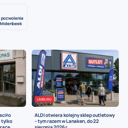
 pozwolenia
 Molenbeek
LIMBURG
aciło
ALDI otwiera kolejny sklep outletowy
 tylko
– tym razem w Lanaken, do 22
pracę
sierpnia 2026 r.