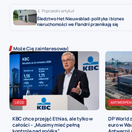
Poprzedni artykuł
Śledztwo Het Nieuwsblad: polityka i biznes
nieruchomości we Flandrii przenikają się
Może Cię zainteresować
LIÈGE
ANTWERPEN
KBC chce przejąć Ethias, ale tylko w
DP World 
całości – „Musimy mieć pełną
euro w Wa
kontrolę nad spółką”
Antwerpii