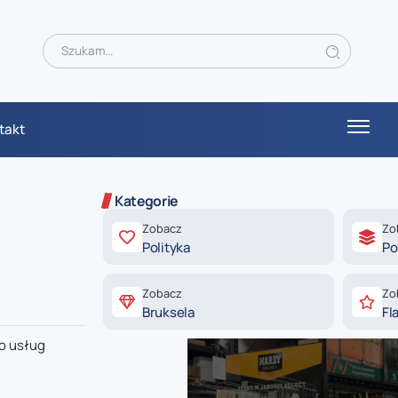
takt
Kategorie
Zobacz
Zo
Polityka
Po
Zobacz
Zo
Bruksela
Fl
do usług