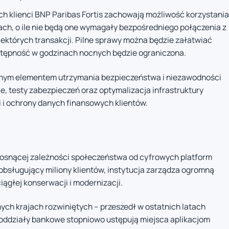
 klienci BNP Paribas Fortis zachowają możliwość korzystania
ach, o ile nie będą one wymagały bezpośredniego połączenia z
ektórych transakcji. Pilne sprawy można będzie załatwiać
ostępność w godzinach nocnych będzie ograniczona.
nym elementem utrzymania bezpieczeństwa i niezawodności
, testy zabezpieczeń oraz optymalizacja infrastruktury
i i ochrony danych finansowych klientów.
rosnącej zależności społeczeństwa od cyfrowych platform
 obsługujący miliony klientów, instytucja zarządza ogromną
ągłej konserwacji i modernizacji.
nych krajach rozwiniętych – przeszedł w ostatnich latach
oddziały bankowe stopniowo ustępują miejsca aplikacjom