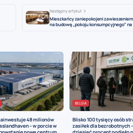
Następny artykuł
Mieszkańcy zaniepokojeni zawieszeniem
na budowę „pokoju konsumpcyjnego” na
BELGIA
zainwestuje 48 milionów
Blisko 100 tysięcy osób str
aslandhaven – w porcie w
zasiłek dla bezrobotnych –
 powstanie nowe centrum
dziesięć procent podjęło 