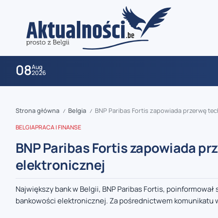
08
Aug
2026
Strona główna
Belgia
BNP Paribas Fortis zapowiada przerwę tec
/
/
BELGIA
PRACA I FINANSE
BNP Paribas Fortis zapowiada p
elektronicznej
zaobserwuj nas
Największy bank w Belgii, BNP Paribas Fortis, poinformował
bankowości elektronicznej. Za pośrednictwem komunikatu w a
zaobserwuj nas