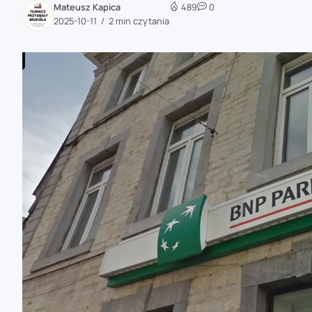
Mateusz Kapica
489
0
zaobserwuj nas
2025-10-11
2 min czytania
zaobserwuj nas
zaobserwuj nas
zaobserwuj nas