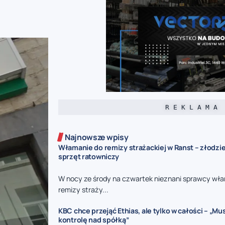
R E K L A M A
Najnowsze wpisy
Włamanie do remizy strażackiej w Ranst – złodzie
sprzęt ratowniczy
W nocy ze środy na czwartek nieznani sprawcy włam
remizy straży...
KBC chce przejąć Ethias, ale tylko w całości – „M
kontrolę nad spółką”