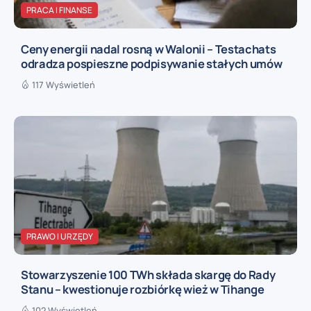
PRACA I FINANSE
Ceny energii nadal rosną w Walonii – Testachats
odradza pospieszne podpisywanie stałych umów
117 Wyświetleń
PRAWO I URZĘDY
Stowarzyszenie 100 TWh składa skargę do Rady
Stanu – kwestionuje rozbiórkę wież w Tihange
102 Wyświetleń