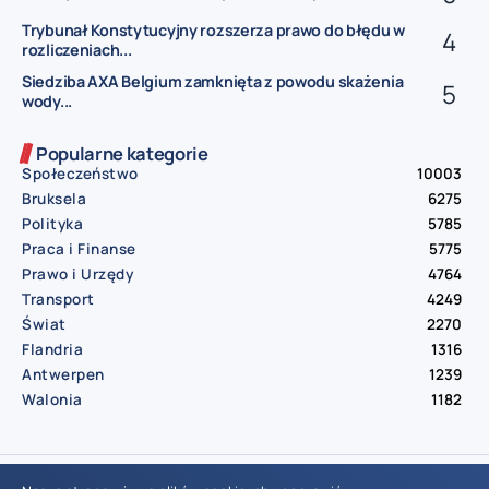
Trybunał Konstytucyjny rozszerza prawo do błędu w
rozliczeniach...
Siedziba AXA Belgium zamknięta z powodu skażenia
wody...
Popularne kategorie
Społeczeństwo
10003
Bruksela
6275
Polityka
5785
Praca i Finanse
5775
Prawo i Urzędy
4764
Transport
4249
Świat
2270
Flandria
1316
Antwerpen
1239
Walonia
1182
© Aktualnosci.be – All Right Reserved 2016-2026