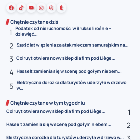
Chętnie czytane dziś
Podatek od nieruchomości w Brukseli rośnie –
dziewięć...
Sześć lat więzienia za atak mieczem samurajskim na...
Colruyt otwiera nowy sklep dla firm pod Liège...
Hasselt zamienia się w scenę pod gołym niebem...
Elektryczna dorożka dla turystów uderzyła w drzewo
w...
Chętnie czytane w tym tygodniu
Colruyt otwiera nowy sklep dla firm pod Liège...
Hasselt zamienia się w scenę pod gołym niebem...
Elektryczna dorożka dla turystów uderzyła w drzewo w...