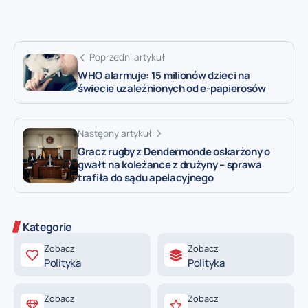
Poprzedni artykuł
WHO alarmuje: 15 milionów dzieci na
świecie uzależnionych od e-papierosów
Następny artykuł
Gracz rugby z Dendermonde oskarżony o
gwałt na koleżance z drużyny – sprawa
trafiła do sądu apelacyjnego
Kategorie
Zobacz
Zobacz
Polityka
Polityka
Zobacz
Zobacz