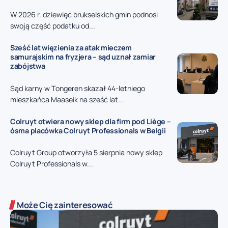
W 2026 r. dziewięć brukselskich gmin podnosi
swoją część podatku od...
Sześć lat więzienia za atak mieczem
samurajskim na fryzjera – sąd uznał zamiar
zabójstwa
Sąd karny w Tongeren skazał 44-letniego
mieszkańca Maaseik na sześć lat...
Colruyt otwiera nowy sklep dla firm pod Liège –
ósma placówka Colruyt Professionals w Belgii
Colruyt Group otworzyła 5 sierpnia nowy sklep
Colruyt Professionals w...
Może Cię zainteresować