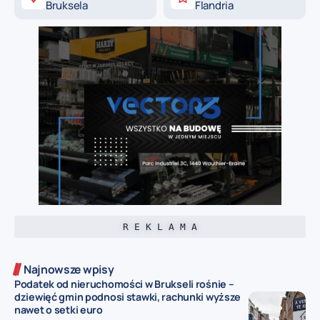
Bruksela
Flandria
R E K L A M A
Najnowsze wpisy
Podatek od nieruchomości w Brukseli rośnie –
dziewięć gmin podnosi stawki, rachunki wyższe
nawet o setki euro