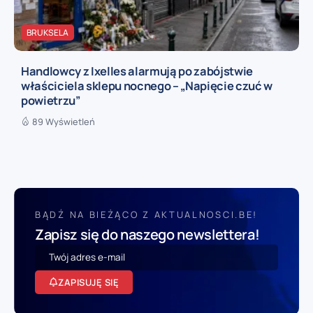
BRUKSELA
Handlowcy z Ixelles alarmują po zabójstwie
właściciela sklepu nocnego – „Napięcie czuć w
powietrzu”
89 Wyświetleń
BĄDŹ NA BIEŻĄCO Z AKTUALNOSCI.BE!
Zapisz się do naszego newslettera!
ZAPISUJĘ SIĘ