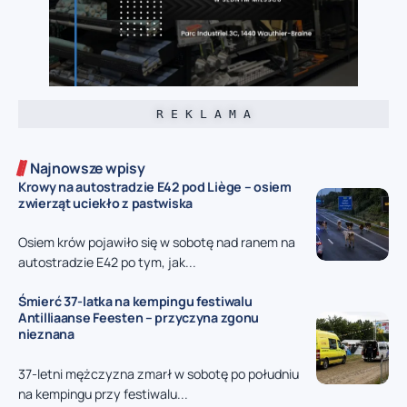
R E K L A M A
Najnowsze wpisy
Krowy na autostradzie E42 pod Liège – osiem
zwierząt uciekło z pastwiska
Osiem krów pojawiło się w sobotę nad ranem na
autostradzie E42 po tym, jak...
Śmierć 37-latka na kempingu festiwalu
Antilliaanse Feesten – przyczyna zgonu
nieznana
37-letni mężczyzna zmarł w sobotę po południu
na kempingu przy festiwalu...