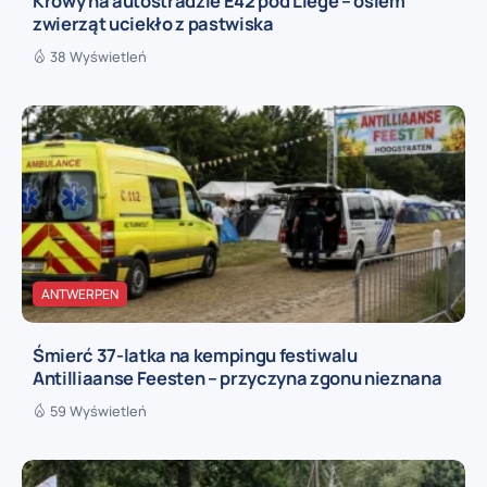
Krowy na autostradzie E42 pod Liège – osiem
zwierząt uciekło z pastwiska
38 Wyświetleń
ANTWERPEN
Śmierć 37-latka na kempingu festiwalu
Antilliaanse Feesten – przyczyna zgonu nieznana
59 Wyświetleń