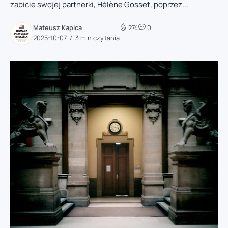
zabicie swojej partnerki, Hélène Gosset, poprzez...
Mateusz Kapica
274
0
2025-10-07
3 min czytania