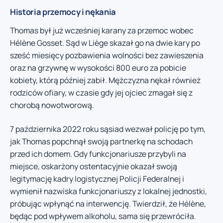
Historia przemocy i nękania
Thomas był już wcześniej karany za przemoc wobec
Hélène Gosset. Sąd w Liège skazał go na dwie kary po
sześć miesięcy pozbawienia wolności bez zawieszenia
oraz na grzywnę w wysokości 800 euro za pobicie
kobiety, którą później zabił. Mężczyzna nękał również
rodziców ofiary, w czasie gdy jej ojciec zmagał się z
chorobą nowotworową.
7 października 2022 roku sąsiad wezwał policję po tym,
jak Thomas popchnął swoją partnerkę na schodach
przed ich domem. Gdy funkcjonariusze przybyli na
miejsce, oskarżony ostentacyjnie okazał swoją
legitymację kadry logistycznej Policji Federalnej i
wymienił nazwiska funkcjonariuszy z lokalnej jednostki,
próbując wpłynąć na interwencję. Twierdził, że Hélène,
będąc pod wpływem alkoholu, sama się przewróciła.