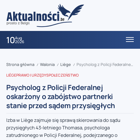
10
Aug
2026
Strona główna
Walonia
Liège
Psycholog z Policji Federalnej oskarżony o zabójstwo partnerki stanie przed sądem przysięgłych
/
/
/
LIÈGE
PRAWO I URZĘDY
SPOŁECZEŃSTWO
Psycholog z Policji Federalnej
oskarżony o zabójstwo partnerki
stanie przed sądem przysięgłych
Izba w Liège zajmuje się sprawą skierowania do sądu
przysięgłych 43-letniego Thomasa, psychologa
zatrudnionego w Policji Federalnej, podejrzanego o