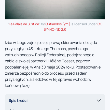
"
Le Palais de Justice
" by
Outlandos [ym]
is licensed under
CC
BY-NC-ND 2.0
Izba w Liège zajmuje się sprawą skierowania do sądu
przysięgłych 43-letniego Thomasa, psychologa
zatrudnionego w Policji Federalnej, podejrzanego o
zabicie swojej partnerki, Hélène Gosset, poprzez
podpalenie jej w Ans 30 maja 2024 roku. Postępowanie
zmierza bezpośrednio do procesu przed sądem
przysięgłych, a śledztwo w tej sprawie wchodzi w
końcową fazę.
Spis treści