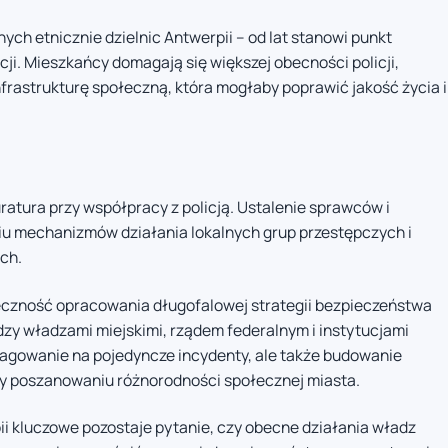
ych etnicznie dzielnic Antwerpii – od lat stanowi punkt
cji. Mieszkańcy domagają się większej obecności policji,
infrastrukturę społeczną, która mogłaby poprawić jakość życia i
ratura przy współpracy z policją. Ustalenie sprawców i
 mechanizmów działania lokalnych grup przestępczych i
ch.
eczność opracowania długofalowej strategii bezpieczeństwa
zy władzami miejskimi, rządem federalnym i instytucjami
reagowanie na pojedyncze incydenty, ale także budowanie
y poszanowaniu różnorodności społecznej miasta.
i kluczowe pozostaje pytanie, czy obecne działania władz