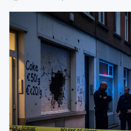
zaobserwuj nas
zaobserwuj nas
zaobserwuj nas
zaobserwuj nas