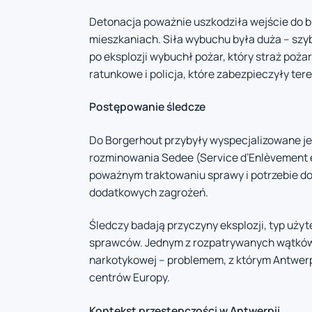
Detonacja poważnie uszkodziła wejście do bu
mieszkaniach. Siła wybuchu była duża – szyb
po eksplozji wybuchł pożar, który straż poż
ratunkowe i policja, które zabezpieczyły tere
Postępowanie śledcze
Do Borgerhout przybyły wyspecjalizowane je
rozminowania Sedee (Service d’Enlèvement et
poważnym traktowaniu sprawy i potrzebie d
dodatkowych zagrożeń.
Śledczy badają przyczyny eksplozji, typ uż
sprawców. Jednym z rozpatrywanych wątków 
narkotykowej – problemem, z którym Antwerp
centrów Europy.
Kontekst przestępczości w Antwerpii