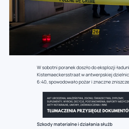
W sobotni poranek doszło do eksplozji ład
Kistemaeckersstraat w antwerpskiej dzielnic
6:40, spowodowało pożar i znaczne zniszczen
Szkody materialne i działania służb