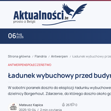
06
Aug
2026
Strona główna
Flandria
Antwerpen
Ładunek wybuchowy przed
/
/
/
ANTWERPEN
SPOŁECZEŃSTWO
Ładunek wybuchowy przed budyn
W sobotni poranek doszło do eksplozji ładunku wybuchowe
zaobserwuj nas
dzielnicy Borgerhout. Zdarzenie, do którego doszło około go
zaobserwuj nas
Mateusz Kapica
267
0
2025-10-04
2 min czytania