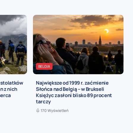
BELGIA
astolatków
Największe od 1999 r. zaćmienie
n z nich
Słońca nad Belgią – w Brukseli
serca
Księżyc zasłoni blisko 89 procent
tarczy
170 Wyświetleń