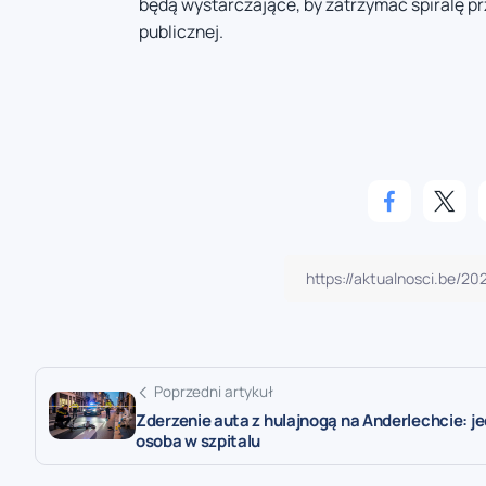
będą wystarczające, by zatrzymać spiralę p
publicznej.
Poprzedni artykuł
Zderzenie auta z hulajnogą na Anderlechcie: j
osoba w szpitalu