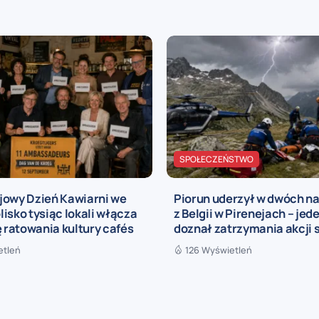
SPOŁECZEŃSTWO
jowy Dzień Kawiarni we
Piorun uderzył w dwóch n
blisko tysiąc lokali włącza
z Belgii w Pirenejach – jede
ę ratowania kultury cafés
doznał zatrzymania akcji 
etleń
126 Wyświetleń