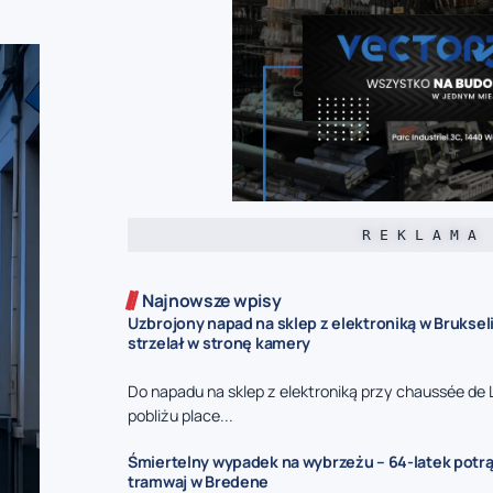
R E K L A M A
Najnowsze wpisy
Uzbrojony napad na sklep z elektroniką w Bruksel
strzelał w stronę kamery
Do napadu na sklep z elektroniką przy chaussée de 
pobliżu place...
Śmiertelny wypadek na wybrzeżu – 64-latek potr
tramwaj w Bredene