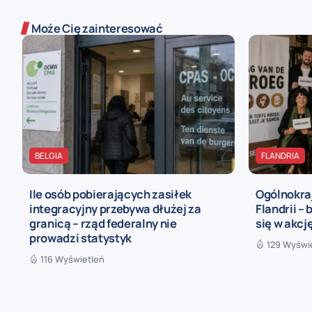
Może Cię zainteresować
BELGIA
FLANDRIA
Ile osób pobierających zasiłek
Ogólnokra
integracyjny przebywa dłużej za
Flandrii – 
granicą – rząd federalny nie
się w akcj
prowadzi statystyk
129 Wyświ
116 Wyświetleń