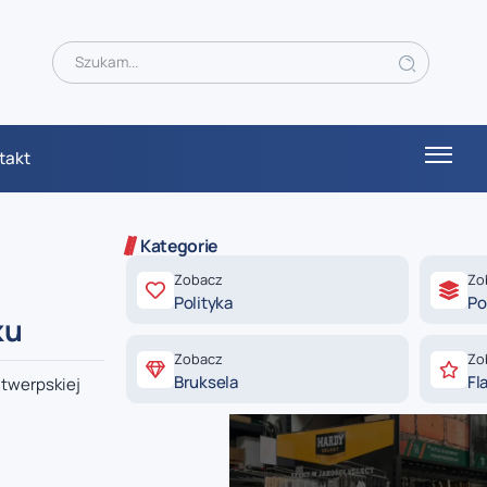
takt
Kategorie
Zobacz
Zo
Polityka
Po
ku
Zobacz
Zo
Bruksela
Fl
twerpskiej