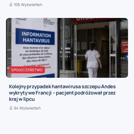
106 Wyświetleń
SPOŁECZEŃSTWO
Kolejny przypadek hantawirusa szczepu Andes
wykryty we Francji – pacjent podróżował przez
kraj w lipcu
94 Wyświetleń