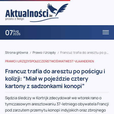
07
Aug
2026
Strona główna
Prawo i Urzędy
Francuz trafia do aresztu po pościgu i kolizji: “Miał w pojeździe cztery kartony z sadzonkami konopi”
/
/
PRAWO I URZĘDY
SPOŁECZEŃSTWO
ŚWIAT
WEST-VLAANDEREN
Francuz trafia do aresztu po pościgu i
kolizji: “Miał w pojeździe cztery
kartony z sadzonkami konopi”
Sędzia śledczy w Kortrijk zdecydował we wtorek rano o
tymczasowym aresztowaniu 37-letniego obywatela Francji
pod zarzutem przemytu konopi indyjskich oraz zbrojnego