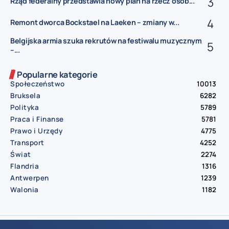
Rząd federalny przedstawia nowy plan na rzecz osób...
Remont dworca Bockstael na Laeken – zmiany w...
Belgijska armia szuka rekrutów na festiwalu muzycznym
–...
Popularne kategorie
Społeczeństwo
10013
Bruksela
6282
Polityka
5789
Praca i Finanse
5781
Prawo i Urzędy
4775
Transport
4252
Świat
2274
Flandria
1316
Antwerpen
1239
Walonia
1182
© Aktualnosci.be – All Right Reserved 2016-2026