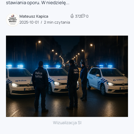
stawiania oporu. W niedzielę...
Mateusz Kapica
372
0
2025-10-01
2 min czytania
Wizualizacja SI