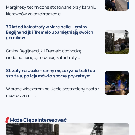
Marginesy techniczne stosowane przy karaniu
kierowców za przekroczenie...
70 lat od katastrofy w Marcinelle – gminy
Begijnendijk i Tremelo upamiętniają swoich
górników
Gminy Begijnendijk i Tremelo obchodzą
siedemdziesiątą rocznicę katastrofy...
Strzały na Uccle – ranny mężczyzna trafił do
szpitala, policja mówi o sporze prywatnym
W środę wieczorem na Uccle postrzelony został
mężczyzna –...
Może Cię zainteresować