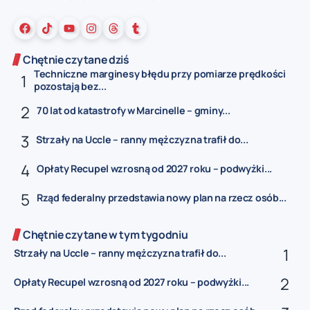
Chętnie czytane dziś
Techniczne marginesy błędu przy pomiarze prędkości
pozostają bez...
70 lat od katastrofy w Marcinelle – gminy...
Strzały na Uccle – ranny mężczyzna trafił do...
Opłaty Recupel wzrosną od 2027 roku – podwyżki...
Rząd federalny przedstawia nowy plan na rzecz osób...
Chętnie czytane w tym tygodniu
Strzały na Uccle – ranny mężczyzna trafił do...
Opłaty Recupel wzrosną od 2027 roku – podwyżki...