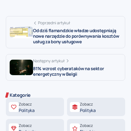
Poprzedni artykuł
Od dziś flamandzkie władze udostępniają
nowe narzędzie do porównywania kosztów
usług za bony usługowe
Następny artykuł
81% wzrost cyberataków na sektor
energetyczny w Belgii
Kategorie
Zobacz
Zobacz
Polityka
Polityka
Zobacz
Zobacz