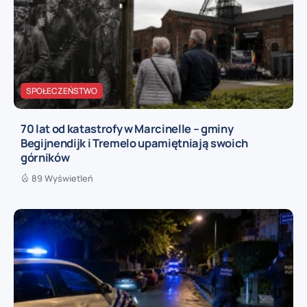
SPOŁECZEŃSTWO
70 lat od katastrofy w Marcinelle – gminy
Begijnendijk i Tremelo upamiętniają swoich
górników
89 Wyświetleń