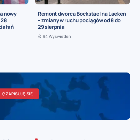
ia nowy
Remont dworca Bockstael na Laeken
 28
– zmiany w ruchu pociągów od 8 do
ziałań
29 sierpnia
94 Wyświetleń
ZAPISUJĘ SIĘ