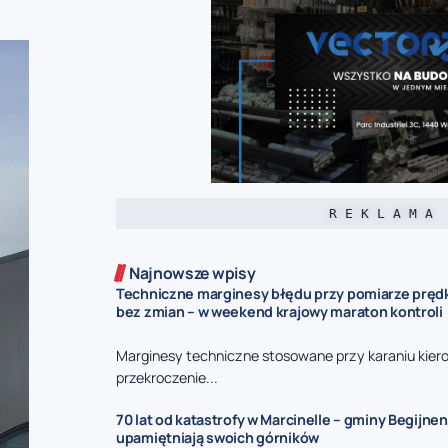
R E K L A M A
Najnowsze wpisy
Techniczne marginesy błędu przy pomiarze prędk
bez zmian – w weekend krajowy maraton kontroli
Marginesy techniczne stosowane przy karaniu kie
przekroczenie...
70 lat od katastrofy w Marcinelle – gminy Begijnen
upamiętniają swoich górników