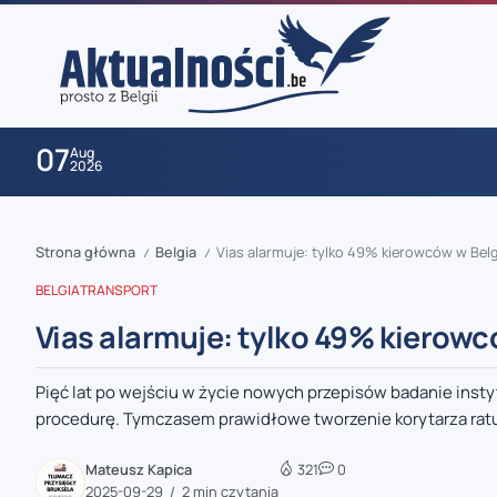
07
Aug
2026
Strona główna
Belgia
Vias alarmuje: tylko 49% kierowców w Belgi
/
/
BELGIA
TRANSPORT
Vias alarmuje: tylko 49% kierowcó
Pięć lat po wejściu w życie nowych przepisów badanie inst
zaobserwuj nas
procedurę. Tymczasem prawidłowe tworzenie korytarza rat
zaobserwuj nas
Mateusz Kapica
321
0
2025-09-29
2 min czytania