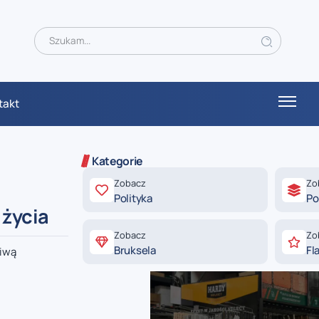
takt
Kategorie
Zobacz
Zo
Polityka
Po
 życia
Zobacz
Zo
Bruksela
Fl
ciwą