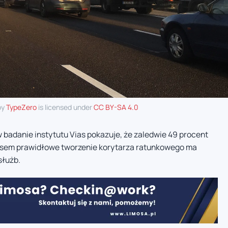
by
TypeZero
is licensed under
CC BY-SA 4.0
w badanie instytutu Vias pokazuje, że zaledwie 49 procent
sem prawidłowe tworzenie korytarza ratunkowego ma
służb.