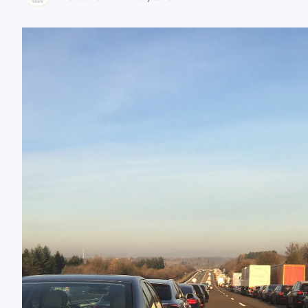
zaobserwuj nas
zaobserwuj nas
zaobserwuj nas
zaobserwuj nas