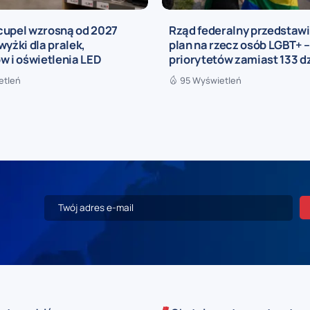
cupel wzrosną od 2027
Rząd federalny przedstaw
wyżki dla pralek,
plan na rzecz osób LGBT+ –
w i oświetlenia LED
priorytetów zamiast 133 d
etleń
95 Wyświetleń