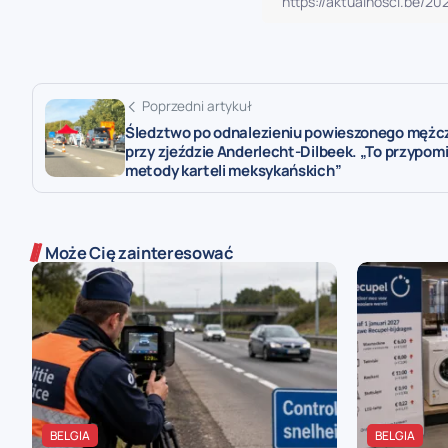
Poprzedni artykuł
Śledztwo po odnalezieniu powieszonego mężc
przy zjeździe Anderlecht-Dilbeek. „To przypom
metody karteli meksykańskich”
Może Cię zainteresować
BELGIA
BELGIA