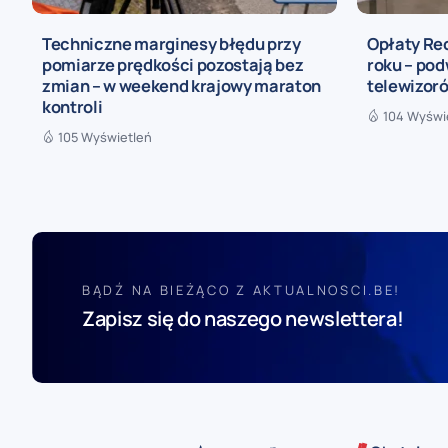
Techniczne marginesy błędu przy
Opłaty Re
pomiarze prędkości pozostają bez
roku – pod
zmian – w weekend krajowy maraton
telewizoró
kontroli
104 Wyświ
105 Wyświetleń
BĄDŹ NA BIEŻĄCO Z AKTUALNOSCI.BE!
Zapisz się do naszego newslettera!