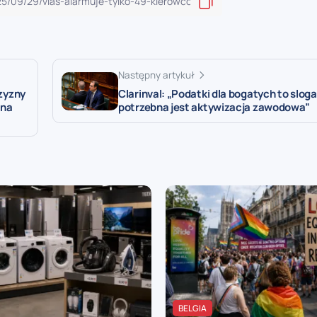
Następny artykuł
zyzny
Clarinval: „Podatki dla bogatych to sloga
ina
potrzebna jest aktywizacja zawodowa”
BELGIA