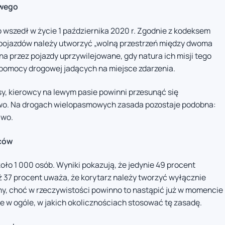
owego
wszedł w życie 1 października 2020 r. Zgodnie z kodeksem
pojazdów należy utworzyć „wolną przestrzeń między dwoma
 przez pojazdy uprzywilejowane, gdy natura ich misji tego
pomocy drogowej jadących na miejsce zdarzenia.
sy, kierowcy na lewym pasie powinni przesunąć się
awo. Na drogach wielopasmowych zasada pozostaje podobna:
awo.
wców
oło 1 000 osób. Wyniki pokazują, że jedynie 49 procent
37 procent uważa, że korytarz należy tworzyć wyłącznie
ny, choć w rzeczywistości powinno to nastąpić już w momencie
ie w ogóle, w jakich okolicznościach stosować tę zasadę.