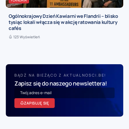
FLANDRIA
Ogólnokrajowy Dzień Kawiarni we Flandrii – blisko
tysiąc lokali włącza się w akcję ratowania kultury
cafés
123 Wyświetleń
BĄDŹ NA BIEŻĄCO Z AKTUALNOSCI.BE!
Zapisz się do naszego newslettera!
ZAPISUJĘ SIĘ