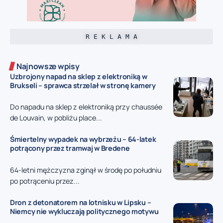
R E K L A M A
Najnowsze wpisy
Uzbrojony napad na sklep z elektroniką w
Brukseli – sprawca strzelał w stronę kamery
Do napadu na sklep z elektroniką przy chaussée
de Louvain, w pobliżu place...
Śmiertelny wypadek na wybrzeżu – 64-latek
potrącony przez tramwaj w Bredene
64-letni mężczyzna zginął w środę po południu
po potrąceniu przez...
Dron z detonatorem na lotnisku w Lipsku –
Niemcy nie wykluczają politycznego motywu