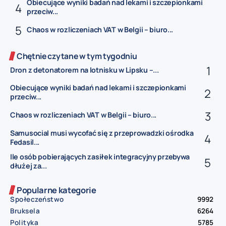
Obiecujące wyniki badań nad lekami i szczepionkami
przeciw...
Chaos w rozliczeniach VAT w Belgii – biuro...
Chętnie czytane w tym tygodniu
Dron z detonatorem na lotnisku w Lipsku –...
Obiecujące wyniki badań nad lekami i szczepionkami
przeciw...
Chaos w rozliczeniach VAT w Belgii – biuro...
Samusocial musi wycofać się z przeprowadzki ośrodka
Fedasil...
Ile osób pobierających zasiłek integracyjny przebywa
dłużej za...
Popularne kategorie
Społeczeństwo
9992
Bruksela
6264
Polityka
5785