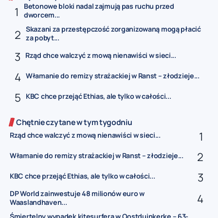
Betonowe bloki nadal zajmują pas ruchu przed
dworcem...
Skazani za przestępczość zorganizowaną mogą płacić
za pobyt...
Rząd chce walczyć z mową nienawiści w sieci...
Włamanie do remizy strażackiej w Ranst – złodzieje...
KBC chce przejąć Ethias, ale tylko w całości...
Chętnie czytane w tym tygodniu
Rząd chce walczyć z mową nienawiści w sieci...
Włamanie do remizy strażackiej w Ranst – złodzieje...
KBC chce przejąć Ethias, ale tylko w całości...
DP World zainwestuje 48 milionów euro w
Waaslandhaven...
Śmiertelny wypadek kitesurfera w Oostduinkerke – 63-