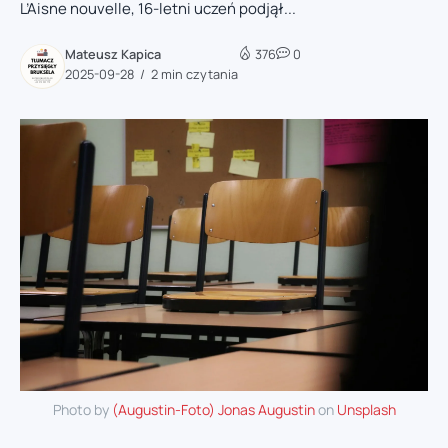
L’Aisne nouvelle, 16-letni uczeń podjął...
Mateusz Kapica
376
0
2025-09-28
2 min czytania
Photo by
(Augustin-Foto) Jonas Augustin
on
Unsplash