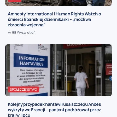
Amnesty International i Human Rights Watch o
śmierci libańskiej dziennikarki – „możliwa
zbrodnia wojenna”
98 Wyświetleń
SPOŁECZEŃSTWO
Kolejny przypadek hantawirusa szczepu Andes
wykryty we Francji – pacjent podróżował przez
kraj w lipcu