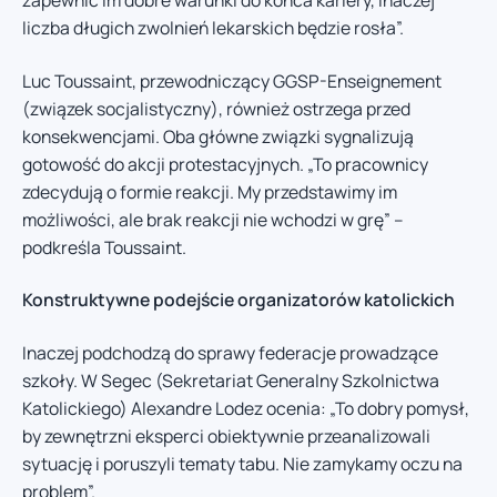
zapewnić im dobre warunki do końca kariery, inaczej
liczba długich zwolnień lekarskich będzie rosła”.
Luc Toussaint, przewodniczący GGSP-Enseignement
(związek socjalistyczny), również ostrzega przed
konsekwencjami. Oba główne związki sygnalizują
gotowość do akcji protestacyjnych. „To pracownicy
zdecydują o formie reakcji. My przedstawimy im
możliwości, ale brak reakcji nie wchodzi w grę” –
podkreśla Toussaint.
Konstruktywne podejście organizatorów katolickich
Inaczej podchodzą do sprawy federacje prowadzące
szkoły. W Segec (Sekretariat Generalny Szkolnictwa
Katolickiego) Alexandre Lodez ocenia: „To dobry pomysł,
by zewnętrzni eksperci obiektywnie przeanalizowali
sytuację i poruszyli tematy tabu. Nie zamykamy oczu na
problem”.