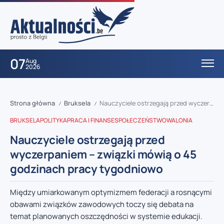
07
Aug
2026
Strona główna
Bruksela
Nauczyciele ostrzegają przed wyczerpaniem – związki mówią o 45 godzinach pracy tygodniowo
/
/
BRUKSELA
POLITYKA
PRACA I FINANSE
SPOŁECZEŃSTWO
WALONIA
Nauczyciele ostrzegają przed
wyczerpaniem – związki mówią o 45
godzinach pracy tygodniowo
Między umiarkowanym optymizmem federacji a rosnącymi
obawami związków zawodowych toczy się debata na
temat planowanych oszczędności w systemie edukacji.