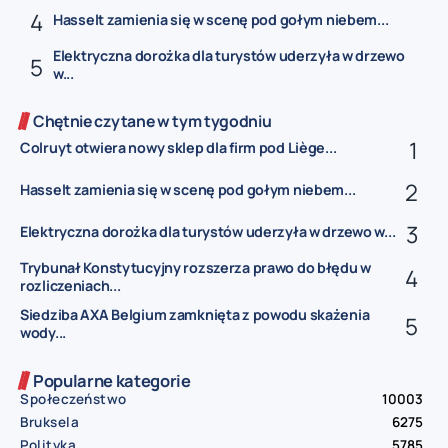
Hasselt zamienia się w scenę pod gołym niebem...
Elektryczna dorożka dla turystów uderzyła w drzewo
w...
Chętnie czytane w tym tygodniu
Colruyt otwiera nowy sklep dla firm pod Liège...
Hasselt zamienia się w scenę pod gołym niebem...
Elektryczna dorożka dla turystów uderzyła w drzewo w...
Trybunał Konstytucyjny rozszerza prawo do błędu w
rozliczeniach...
Siedziba AXA Belgium zamknięta z powodu skażenia
wody...
Popularne kategorie
Społeczeństwo
10003
Bruksela
6275
Polityka
5785