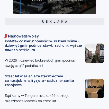
R E K L A M A
Najnowsze wpisy
Podatek od nieruchomości w Brukseli rośnie –
dziewięć gmin podnosi stawki, rachunki wyższe
nawet o setki euro
W 2026 r. dziewięć brukselskich gmin podnosi
swoją część podatku od...
Sześć lat więzienia za atak mieczem
samurajskim na fryzjera – sąd uznał zamiar
zabójstwa
Sąd karny w Tongeren skazał 44-letniego
mieszkańca Maaseik na sześć lat...