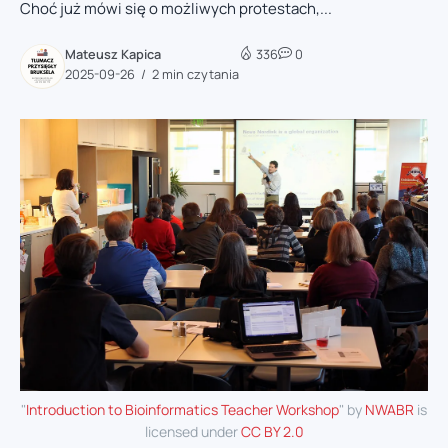
Choć już mówi się o możliwych protestach,...
Mateusz Kapica
336
0
2025-09-26
2 min czytania
"
Introduction to Bioinformatics Teacher Workshop
" by
NWABR
is
licensed under
CC BY 2.0