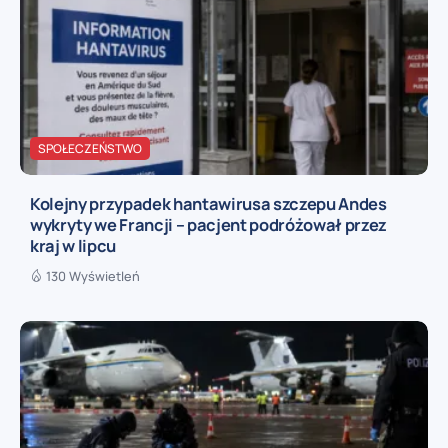
SPOŁECZEŃSTWO
Kolejny przypadek hantawirusa szczepu Andes
wykryty we Francji – pacjent podróżował przez
kraj w lipcu
130 Wyświetleń