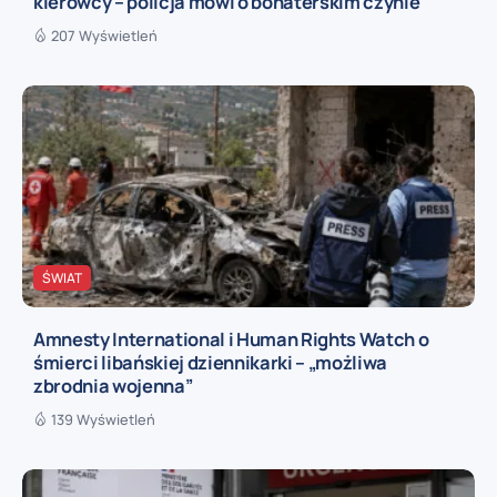
kierowcy – policja mówi o bohaterskim czynie
207 Wyświetleń
ŚWIAT
Amnesty International i Human Rights Watch o
śmierci libańskiej dziennikarki – „możliwa
zbrodnia wojenna”
139 Wyświetleń