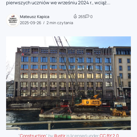
pierwszych uczniów we wrześniu 2024 r., wciąż...
Mateusz Kapica
265
0
2025-09-26
2 min czytania
"
Construction
" by
illustir
is licensed under
CC BY 2.0