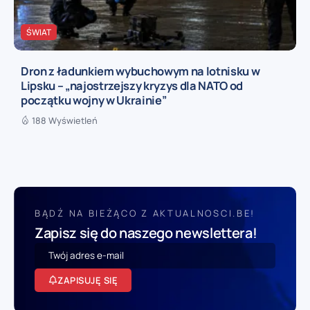
ŚWIAT
Dron z ładunkiem wybuchowym na lotnisku w
Lipsku – „najostrzejszy kryzys dla NATO od
początku wojny w Ukrainie”
188 Wyświetleń
BĄDŹ NA BIEŻĄCO Z AKTUALNOSCI.BE!
Zapisz się do naszego newslettera!
ZAPISUJĘ SIĘ