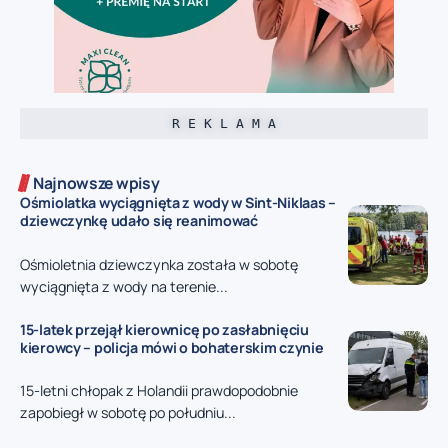
R E K L A M A
Najnowsze wpisy
Ośmiolatka wyciągnięta z wody w Sint-Niklaas –
dziewczynkę udało się reanimować
Ośmioletnia dziewczynka została w sobotę
wyciągnięta z wody na terenie...
15-latek przejął kierownicę po zasłabnięciu
kierowcy – policja mówi o bohaterskim czynie
15-letni chłopak z Holandii prawdopodobnie
zapobiegł w sobotę po południu...