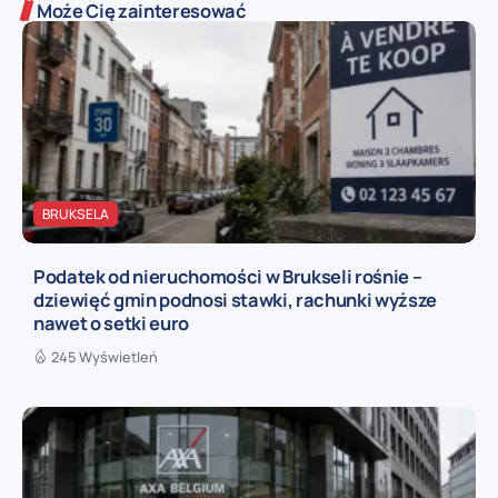
Może Cię zainteresować
BRUKSELA
Podatek od nieruchomości w Brukseli rośnie –
dziewięć gmin podnosi stawki, rachunki wyższe
nawet o setki euro
245 Wyświetleń