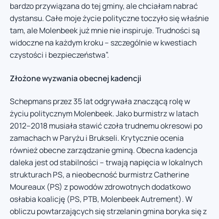
bardzo przywiązana do tej gminy, ale chciałam nabrać
dystansu. Całe moje życie polityczne toczyło się właśnie
tam, ale Molenbeek już mnie nie inspiruje. Trudności są
widoczne na każdym kroku – szczególnie w kwestiach
czystości i bezpieczeństwa”.
Złożone wyzwania obecnej kadencji
Schepmans przez 35 lat odgrywała znaczącą rolę w
życiu politycznym Molenbeek. Jako burmistrz w latach
2012–2018 musiała stawić czoła trudnemu okresowi po
zamachach w Paryżu i Brukseli. Krytycznie ocenia
również obecne zarządzanie gminą. Obecna kadencja
daleka jest od stabilności – trwają napięcia w lokalnych
strukturach PS, a nieobecność burmistrz Catherine
Moureaux (PS) z powodów zdrowotnych dodatkowo
osłabia koalicję (PS, PTB, Molenbeek Autrement). W
obliczu powtarzających się strzelanin gmina boryka się z