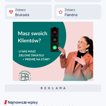
Zobacz
Zobacz
Bruksela
Flandria
R E K L A M A
Najnowsze wpisy