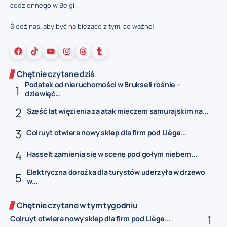
codziennego w Belgii.
Śledź nas, aby być na bieżąco z tym, co ważne!
Chętnie czytane dziś
Podatek od nieruchomości w Brukseli rośnie –
dziewięć...
Sześć lat więzienia za atak mieczem samurajskim na...
Colruyt otwiera nowy sklep dla firm pod Liège...
Hasselt zamienia się w scenę pod gołym niebem...
Elektryczna dorożka dla turystów uderzyła w drzewo
w...
Chętnie czytane w tym tygodniu
Colruyt otwiera nowy sklep dla firm pod Liège...