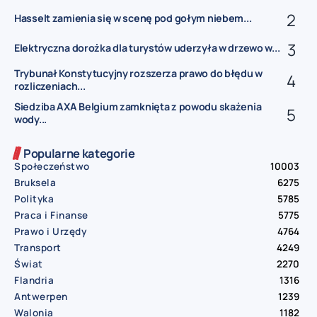
Hasselt zamienia się w scenę pod gołym niebem...
Elektryczna dorożka dla turystów uderzyła w drzewo w...
Trybunał Konstytucyjny rozszerza prawo do błędu w
rozliczeniach...
Siedziba AXA Belgium zamknięta z powodu skażenia
wody...
Popularne kategorie
Społeczeństwo
10003
Bruksela
6275
Polityka
5785
Praca i Finanse
5775
Prawo i Urzędy
4764
Transport
4249
Świat
2270
Flandria
1316
Antwerpen
1239
Walonia
1182