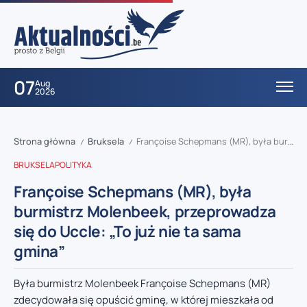
07
Aug
2026
Strona główna
Bruksela
Françoise Schepmans (MR), była burmistrz Molenbeek, przeprowadza się do Uccle: „To już nie ta sama gmina”
/
/
BRUKSELA
POLITYKA
Françoise Schepmans (MR), była
burmistrz Molenbeek, przeprowadza
się do Uccle: „To już nie ta sama
gmina”
Była burmistrz Molenbeek Françoise Schepmans (MR)
zdecydowała się opuścić gminę, w której mieszkała od