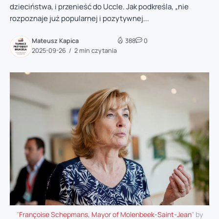
dzieciństwa, i przenieść do Uccle. Jak podkreśla, „nie
rozpoznaje już popularnej i pozytywnej...
Mateusz Kapica
388
0
2025-09-26
2 min czytania
"
Françoise Schepmans, Mayor of Molenbeek-Saint-Jean
" by