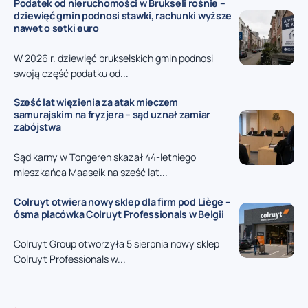
Podatek od nieruchomości w Brukseli rośnie –
dziewięć gmin podnosi stawki, rachunki wyższe
nawet o setki euro
W 2026 r. dziewięć brukselskich gmin podnosi
swoją część podatku od...
Sześć lat więzienia za atak mieczem
samurajskim na fryzjera – sąd uznał zamiar
zabójstwa
Sąd karny w Tongeren skazał 44-letniego
mieszkańca Maaseik na sześć lat...
Colruyt otwiera nowy sklep dla firm pod Liège –
ósma placówka Colruyt Professionals w Belgii
Colruyt Group otworzyła 5 sierpnia nowy sklep
Colruyt Professionals w...