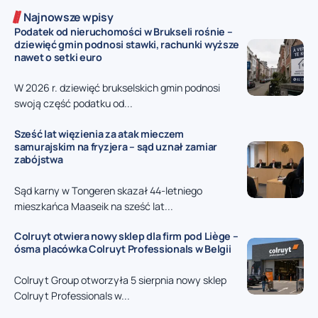
Najnowsze wpisy
Podatek od nieruchomości w Brukseli rośnie –
dziewięć gmin podnosi stawki, rachunki wyższe
nawet o setki euro
W 2026 r. dziewięć brukselskich gmin podnosi
swoją część podatku od...
Sześć lat więzienia za atak mieczem
samurajskim na fryzjera – sąd uznał zamiar
zabójstwa
Sąd karny w Tongeren skazał 44-letniego
mieszkańca Maaseik na sześć lat...
Colruyt otwiera nowy sklep dla firm pod Liège –
ósma placówka Colruyt Professionals w Belgii
Colruyt Group otworzyła 5 sierpnia nowy sklep
Colruyt Professionals w...