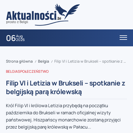
06
Aug
2026
Strona główna
Belgia
Filip VI i Letizia w Brukseli – spotkanie z belgijską parą królewską
/
/
BELGIA
SPOŁECZEŃSTWO
Filip VI i Letizia w Brukseli – spotkanie z
belgijską parą królewską
Król Filip VI i królowa Letizia przybędą na początku
października do Brukseli w ramach oficjalnej wizyty
państwowej. Hiszpańscy monarchowie zostaną przyjęci
przez belgijską parę królewską w Pałacu...