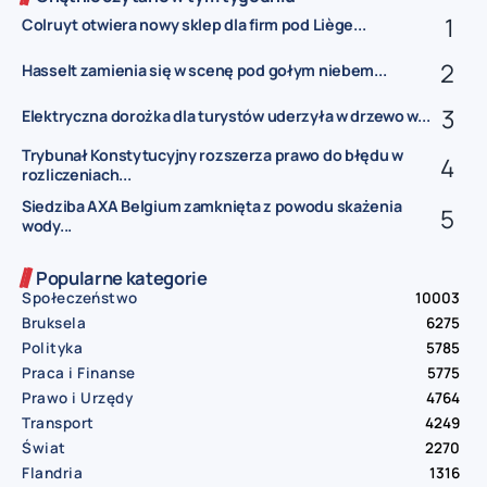
Colruyt otwiera nowy sklep dla firm pod Liège...
Hasselt zamienia się w scenę pod gołym niebem...
Elektryczna dorożka dla turystów uderzyła w drzewo w...
Trybunał Konstytucyjny rozszerza prawo do błędu w
rozliczeniach...
Siedziba AXA Belgium zamknięta z powodu skażenia
wody...
Popularne kategorie
Społeczeństwo
10003
Bruksela
6275
Polityka
5785
Praca i Finanse
5775
Prawo i Urzędy
4764
Transport
4249
Świat
2270
Flandria
1316