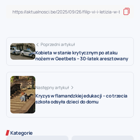
Poprzedni artykuł
Kobieta w stanie krytycznym po ataku
nożem w Geetbets – 30-latek aresztowany
Następny artykuł
Kryzys w flamandzkiej edukacji – co trzecia
szkoła odsyła dzieci do domu
Kategorie