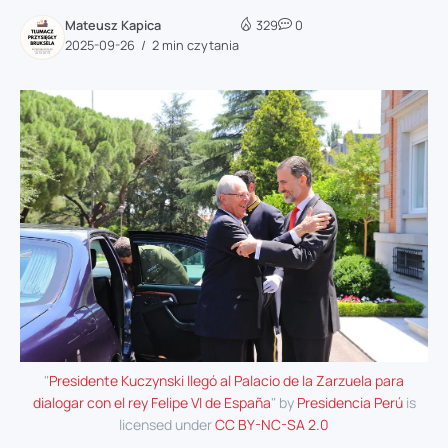
Mateusz Kapica
329
0
2025-09-26
2 min czytania
"
Presidente Kuczynski llegó al Palacio de la Zarzuela para
dialogar con el rey Felipe VI de España
" by
Presidencia Perú
is
licensed under
CC BY-NC-SA 2.0