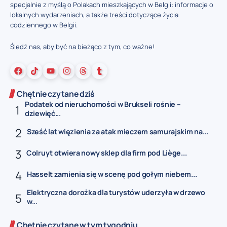
specjalnie z myślą o Polakach mieszkających w Belgii: informacje o
lokalnych wydarzeniach, a także treści dotyczące życia
codziennego w Belgii.
Śledź nas, aby być na bieżąco z tym, co ważne!
Chętnie czytane dziś
Podatek od nieruchomości w Brukseli rośnie –
dziewięć...
Sześć lat więzienia za atak mieczem samurajskim na...
Colruyt otwiera nowy sklep dla firm pod Liège...
Hasselt zamienia się w scenę pod gołym niebem...
Elektryczna dorożka dla turystów uderzyła w drzewo
w...
Chętnie czytane w tym tygodniu